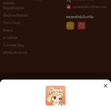
คุ้มครอง
tunwalai@ookbee.com
ข้อมูลส่วนบุคคล
เงื่อนไขและข้อตกลง
แพลตฟอร์มในเครือ
Third-Party
Notice
ดาวน์โหลด
Tunwalai Easy
(สำหรับ Android)
ข้อความที่ท่านได้อ่านจากเว็บไซต์นี้เกิดจากการเขียนโดยสาธารณชนและเผยแพร่โดยอัตโนมัติ ผู้ดูแล
เว็บไซต์แห่งนี้ไม่ได้เห็นด้วยและไม่ขอรับผิดชอบต่อข้อความใดๆ ทั้งสิ้น ดังนั้นผู้อ่านทุกท่านโปรดใช้
วิจารณญาณในการกลั่นกรองด้วยตนเอง และหากท่านพบข้อความใดๆ ที่ขัดต่อกฎหมายและศีลธรรม
กรุณาแจ้งมาที่ tunwalai@ookbee.com เพื่อทีมงานจะได้ดำเนินการในทันที ทั้งนี้ ทางเว็บไซต์ขอสงวน
ลิขสิทธิ์ตามพระราชบัญญัติลิขสิทธิ์ (ฉบับเพิ่มเติม) พ.ศ.2558