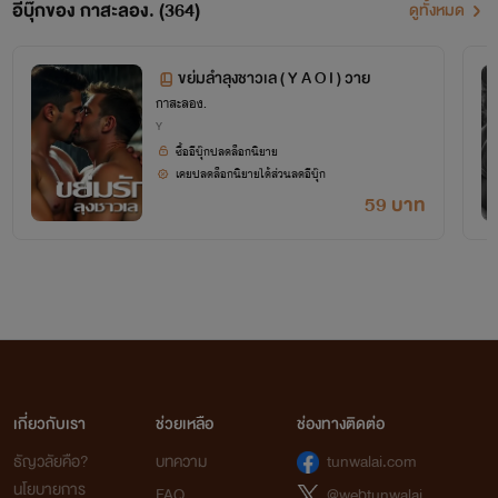
อีบุ๊กของ กาสะลอง. (364)
ดูทั้งหมด
ขย่มลำลุงชาวเล ( Y A O I ) วาย
กาสะลอง.
Y
ซื้ออีบุ๊กปลดล็อกนิยาย
เคยปลดล็อกนิยายได้ส่วนลดอีบุ๊ก
59 บาท
เกี่ยวกับเรา
ช่วยเหลือ
ช่องทางติดต่อ
ธัญวลัยคือ?
บทความ
tunwalai.com
นโยบายการ
FAQ
@webtunwalai