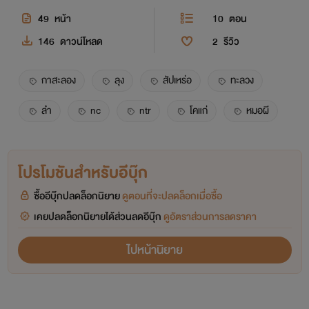
49
หน้า
10
ตอน
146
ดาวน์โหลด
2
รีวิว
กาสะลอง
ลุง
สัปเหร่อ
ทะลวง
ลำ
nc
ntr
โคแก่
หมอผี
โปรโมชันสำหรับอีบุ๊ก
ซื้ออีบุ๊กปลดล็อกนิยาย
ดูตอนที่จะปลดล็อกเมื่อซื้อ
เคยปลดล็อกนิยายได้ส่วนลดอีบุ๊ก
ดูอัตราส่วนการลดราคา
ไปหน้านิยาย