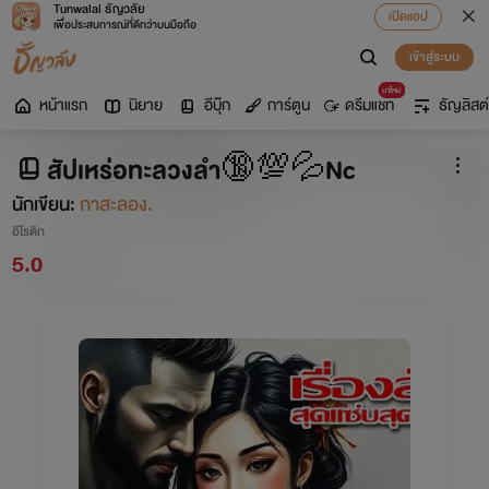
Tunwalai ธัญวลัย
เปิดแอป
เพื่อประสบการณ์ที่ดีกว่าบนมือถือ
เข้าสู่ระบบ
มาใหม่
หน้าแรก
นิยาย
อีบุ๊ก
การ์ตูน
ดรีมแชท
ธัญลิสต์
สัปเหร่อทะลวงลำ🔞💯💦Nc
นักเขียน:
กาสะลอง.
อีโรติก
5.0