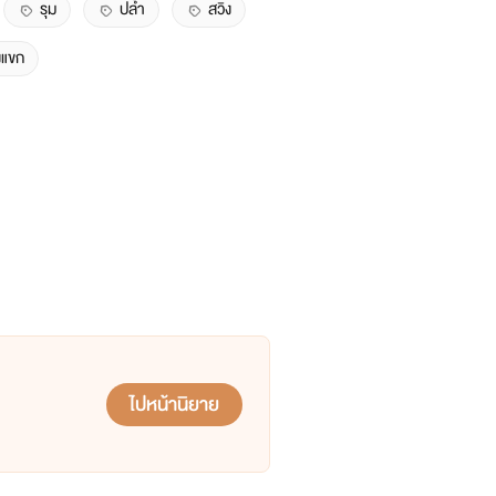
รุม
ปล้ำ
สวิง
งแขก
ไปหน้านิยาย