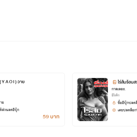
 Y A O I ) วาย
ไร่ส้มร้
กาสะลอง.
อีโรติก
ยาย
ซื้ออีบุ๊กปลด
้ส่วนลดอีบุ๊ก
เคยปลดล็อกนิ
59 บาท