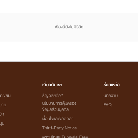
เรื่องนี้ยังไม่มีรีวิว
เกี่ยวกับเรา
ช่วยเหลือ
กเขียน
ธัญวลัยคือ?
บทความ
นโยบายการคุ้มครอง
ิยาย
FAQ
ข้อมูลส่วนบุคคล
ุ๊ก
เงื่อนไขและข้อตกลง
นุน
Third-Party Notice
ดาวน์โหลด Tunwalai Easy