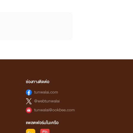
ช่องทางติดต่อ
tunwalai.com
@webtunwalai
tunwalai@ookbee.com
แพลตฟอร์มในเครือ