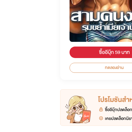
ตั้งค่าการมองเห็น
ซื้ออีบุ๊ก 59 บาท
ทดลองอ่าน
โปรโมชันสำหร
ซื้ออีบุ๊กปลดล็
เคยปลดล็อกนิยา