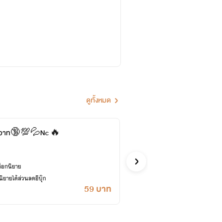
ดูทั้งหมด
จับชู้
อนสวาท🔞💯💦Nc 🔥
กาสะลอง.
อีโรติก
ล็อกนิยาย
ยายได้ส่วนลดอีบุ๊ก
59 บาท