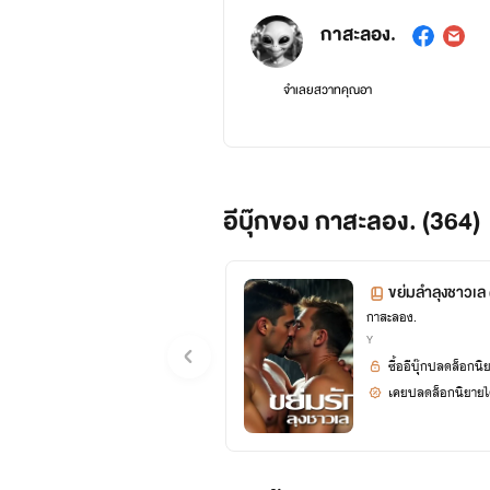
กาสะลอง.
จำเลยสวาทคุณอา
อีบุ๊กของ กาสะลอง. (364)
ขย่มลำลุงชาวเล (
กาสะลอง.
Y
ซื้ออีบุ๊กปลดล็อกนิ
เคยปลดล็อกนิยายได