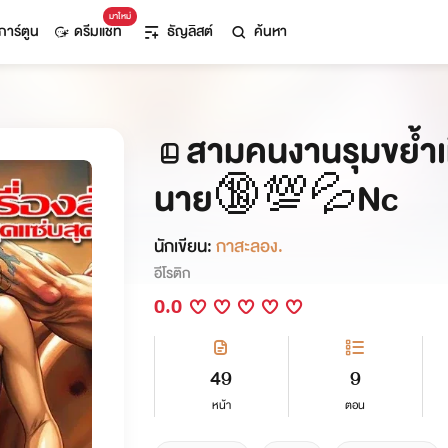
มาใหม่
การ์ตูน
ดรีมแชท
ธัญลิสต์
ค้นหา
สามคนงานรุมขย้ำเม
นาย🔞💯💦Nc
นักเขียน:
กาสะลอง.
อีโรติก
0.0
49
9
หน้า
ตอน