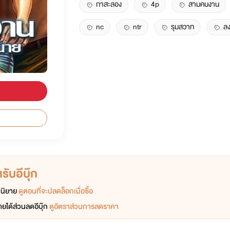
กาสะลอง
4p
สามคนงาน
nc
ntr
รุมสวาท
ล
ับอีบุ๊ก
อกนิยาย
ดูตอนที่จะปลดล็อกเมื่อซื้อ
ยได้ส่วนลดอีบุ๊ก
ดูอัตราส่วนการลดราคา