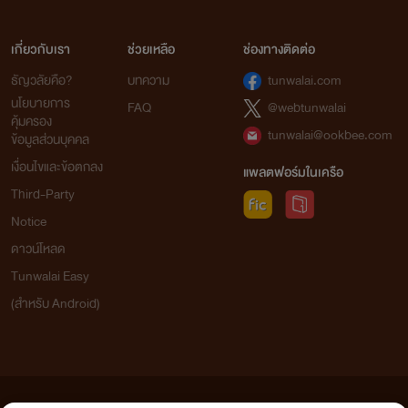
เกี่ยวกับเรา
ช่วยเหลือ
ช่องทางติดต่อ
ธัญวลัยคือ?
บทความ
tunwalai.com
นโยบายการ
FAQ
@webtunwalai
คุ้มครอง
tunwalai@ookbee.com
ข้อมูลส่วนบุคคล
เงื่อนไขและข้อตกลง
แพลตฟอร์มในเครือ
Third-Party
Notice
ดาวน์โหลด
Tunwalai Easy
(สำหรับ Android)