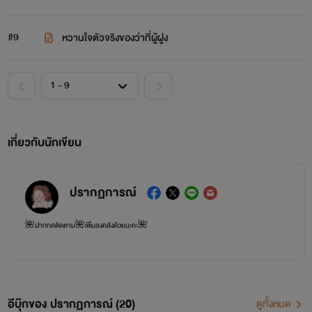
#9
หวานใจตัวจริงของว่าที่ผู้ฝูง
เกี่ยวกับนักเขียน
ปรากฏการณ์
🌺ฝากกดติดตาม🌺เพิ่มลงคลังด้วยนะคะ🌺
อีบุ๊กของ ปรากฏการณ์ (20)
ดูทั้งหมด