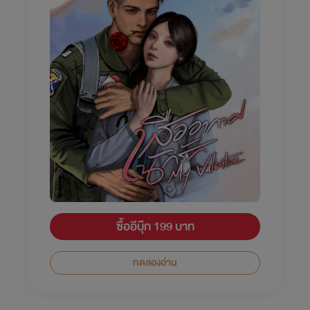
ซื้ออีบุ๊ก 199 บาท
ทดลองอ่าน