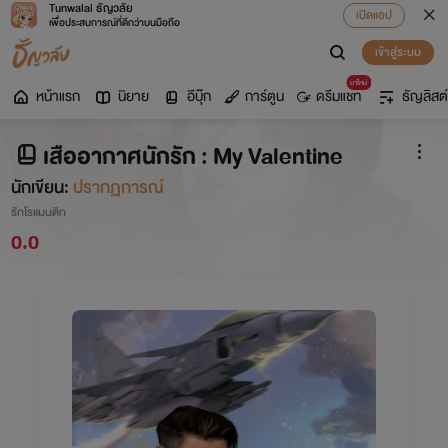
Tunwalai ธัญวลัย
เปิดแอป
เพื่อประสบการณ์ที่ดีกว่าบนมือถือ
เข้าสู่ระบบ
มาใหม่
หน้าแรก
นิยาย
อีบุ๊ก
การ์ตูน
ดรีมแชท
ธัญลิสต์
เสืออากาศนักรัก : My Valentine
นักเขียน:
ปรากฏการณ์
รักโรแมนติก
0.0