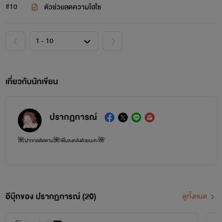
#10
ตัวช่วยลดความไฮโซ
เกี่ยวกับนักเขียน
ปรากฏการณ์
🌺ฝากกดติดตาม🌺เพิ่มลงคลังด้วยนะคะ🌺
อีบุ๊กของ ปรากฏการณ์ (20)
ดูทั้งหมด