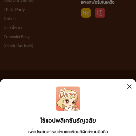
เงื่อนไขและข้อตกลง
แพลตฟอร์มในเครือ
Third-Party
Notice
ดาวน์โหลด
Tunwalai Easy
(สำหรับ Android)
ข้อความที่ท่านได้อ่านจากเว็บไซต์นี้เกิดจากการเขียนโดยสาธารณชนและเผยแพร่โดยอัตโนมัติ ผู้ดูแล
เว็บไซต์แห่งนี้ไม่ได้เห็นด้วยและไม่ขอรับผิดชอบต่อข้อความใดๆ ทั้งสิ้น ดังนั้นผู้อ่านทุกท่านโปรดใช้
วิจารณญาณในการกลั่นกรองด้วยตนเอง และหากท่านพบข้อความใดๆ ที่ขัดต่อกฎหมายและศีลธรรม
กรุณาแจ้งมาที่ tunwalai@ookbee.com เพื่อทีมงานจะได้ดำเนินการในทันที ทั้งนี้ ทางเว็บไซต์ขอสงวน
ลิขสิทธิ์ตามพระราชบัญญัติลิขสิทธิ์ (ฉบับเพิ่มเติม) พ.ศ.2558
ใช้แอปพลิเคชันธัญวลัย
เพื่อประสบการณ์อ่านและเขียนที่ดีกว่าบนมือถือ