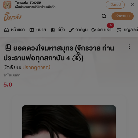
Tunwalai ธัญวลัย
เปิดแอป
เพื่อประสบการณ์ที่ดีกว่าบนมือถือ
เข้าสู่ระบบ
มาใหม่
หน้าแรก
นิยาย
อีบุ๊ก
การ์ตูน
ดรีมแชท
ธัญลิสต์
ยอดดวงใจมหาสมุทร (จักรวาล ท่าน
ประธานพ่อทุกสถาบัน 4 💰)
นักเขียน:
ปรากฏการณ์
รักโรแมนติก
5.0