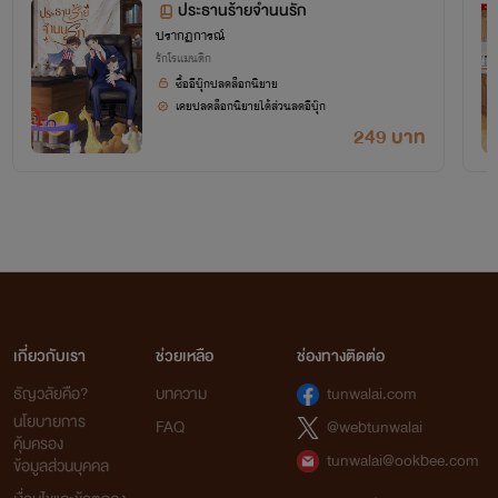
ประธานร้ายจำนนรัก
ปรากฏการณ์
รักโรแมนติก
ซื้ออีบุ๊กปลดล็อกนิยาย
เคยปลดล็อกนิยายได้ส่วนลดอีบุ๊ก
249 บาท
เกี่ยวกับเรา
ช่วยเหลือ
ช่องทางติดต่อ
ธัญวลัยคือ?
บทความ
tunwalai.com
นโยบายการ
FAQ
@webtunwalai
คุ้มครอง
tunwalai@ookbee.com
ข้อมูลส่วนบุคคล