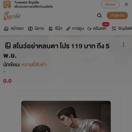
Tunwalai ธัญวลัย
เปิดแอป
เพื่อประสบการณ์ที่ดีกว่าบนมือถือ
เข้าสู่ระบบ
มาใหม่
หน้าแรก
นิยาย
อีบุ๊ก
การ์ตูน
ดรีมแชท
ธัญลิสต์
สโนว์อย่าหลบตา โปร 119 บาท ถึง 5
พ.ย.
นักเขียน:
หวานยี่สิบห้า
Y
0.0