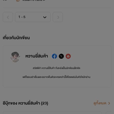
เกี่ยวกับนักเขียน
หวานยี่สิบห้า
สวัสดีค่า หวานยี่สิบห้า ถึงจะยังเป็นนักเขียนฝึกหัด
แต่ก็ชอบเล่าเรื่องและอยากเห็นตัวละครเหล่านี้ได้โลดแล่นในหัวใจนักอ่าน
อยากเป็นช่วงเวลาที่ดีของทุกคนนะคะ ฝากติดตามด้วยน้า
อีบุ๊กของ หวานยี่สิบห้า (23)
ดูทั้งหมด
ลำดับการไล่อ่านตามนี้ได้เลย หากใครอยากตามทุกเรื่องค่า
แต่แยกกันอ่านได้นะ