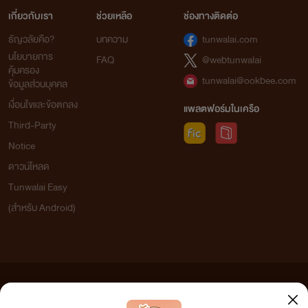
เขียนสไตล์ซ่อนนายเอก ให้นักอ่านไปตามสืบเองว่าใครเป็นใคร
เกี่ยวกับเรา
ช่วยเหลือ
ช่องทางติดต่อ
มีหลายคนบอกว่า อ่านแล้วงงหน่อยๆ
ธัญวลัยคือ?
บทความ
tunwalai.com
แต่หลายคนก็บอกว่าสนุก
นโยบายการ
FAQ
@webtunwalai
คุ้มครอง
tunwalai@ookbee.com
ข้อมูลส่วนบุคคล
ต่อมาจะเป็นเรื่อง
เงื่อนไขและข้อตกลง
แพลตฟอร์มในเครือ
คนชื่อ เฟย์ แม่งไม่แฟร์เลยว่ะ | 3P อรรถ เฟย์ วาฬ
Third-Party
Notice
นิยายความรักเด็กมหาลัย
ดาวน์โหลด
ไรต์หัดเขียนเกี่ยวกับ 3P ดูค่ะ
Tunwalai Easy
ใครชอบแนวนี้ลองไปอ่านดูได้
(สำหรับ Android)
พี่ครับตัดต่อผมไปหลีเป๊ะให้ที | อาวุธ x ธีร์
เรื่องนี้สั้นๆ อ่านชิลล์ๆ น่ารักดีค่ะ
ความรักของสองคนที่เจอกันในโลกออนไลน์แล้วพยายามมาตามหากันในชีวิตจริง
ข้อความที่ท่านได้อ่านจากเว็บไซต์นี้เกิดจากการเขียนโดยสาธารณชนและเผยแพร่โดยอัตโนมัติ ผู้ดูแล
เว็บไซต์แห่งนี้ไม่ได้เห็นด้วยและไม่ขอรับผิดชอบต่อข้อความใดๆ ทั้งสิ้น ดังนั้นผู้อ่านทุกท่านโปรดใช้