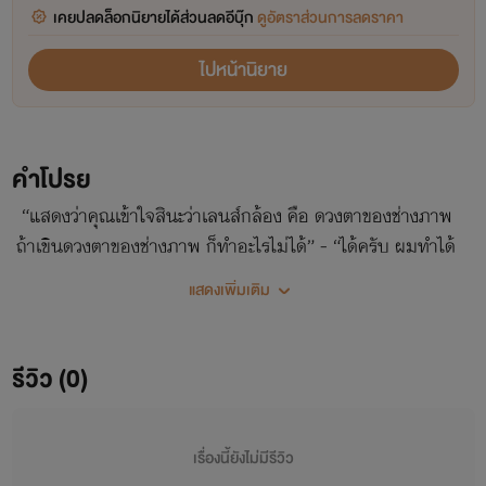
เคยปลดล็อกนิยายได้ส่วนลดอีบุ๊ก
ดูอัตราส่วนการลดราคา
ไปหน้านิยาย
คำโปรย
“แสดงว่าคุณเข้าใจสินะว่าเลนส์กล้อง คือ ดวงตาของช่างภาพ
ถ้าเขินดวงตาของช่างภาพ ก็ทำอะไรไม่ได้” - “ได้ครับ ผมทำได้
ผมหายเขินแล้ว” สโนว์มันเด็กใจสู้ ถึงจะดูเหมือนพูดไปเรื่อย แต่
แสดงเพิ่มเติม
เอาจริงทุกเรื่องนะครับ
รีวิว (0)
เรื่องนี้ยังไม่มีรีวิว