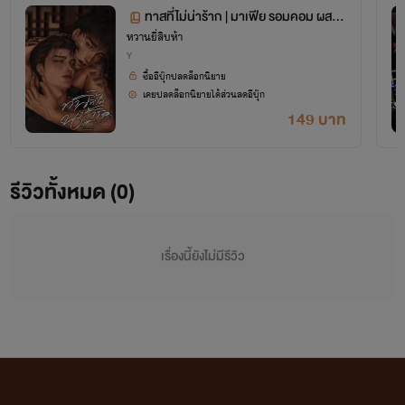
ทาสที่ไม่น่าร้าก | มาเฟีย รอมคอม ผสม
หวานยี่สิบห้า
ดราม่า
Y
ซื้ออีบุ๊กปลดล็อกนิยาย
SET แก๊งคีตะ
เคยปลดล็อกนิยายได้ส่วนลดอีบุ๊ก
149 บาท
เด็กป่วน กวนมาเฟีย | KARN x KITA
เอาจริงหรอพี่กัส | BaiCha x August
รีวิวทั้งหมด (0)
My Midnight คุณคือลูกค้าเที่ยงคืนหรอครับ | คุณอาเพิร์ช x ว่าน
Sexy Guard (FWB) | เน็ต x โค
You Should Be Mine! | Sho x Pang
เรื่องนี้ยังไม่มีรีวิว
บวกนิยายภาคพิเศษ
One Night แล้วหนีเรอะ! | คุณคิน x crashFive
เป็นเรื่องของ CEO x Boy Group ค่ะ