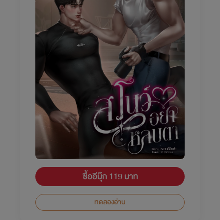
ซื้ออีบุ๊ก 119 บาท
ทดลองอ่าน