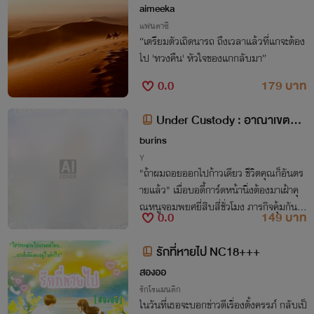
aimeeka
แฟนตาซี
“เตรียมตัวเถิดนารถ ถึงเวลาแล้วที่แกจะต้อง
ไป 'ทวงคืน' หัวใจของแกกลับมา”
0.0
179 บาท
Under Custody : อาณาเขตหว
งห้ามของบอดี้การ์ด
burins
Y
"ถ้าผมถอยออกไปก้าวเดียว ชีวิตคุณก็อันตร
ายแล้ว" เมื่อบอดี้การ์ดหน้านิ่งต้องมาเฝ้าคุ
ณหนูจอมพยศยี่สิบสี่ชั่วโมง ภารกิจคุ้มกันที่
0.0
149 บาท
แฝงไปด้วยความหวงก้างจึงเริ่มต้นขึ้น
รักที่หายไป NC18+++
สองออ
รักโรแมนติก
ในวันที่เธอจะบอกข่าวดีเรื่องตั้งครรภ์ กลับเป็