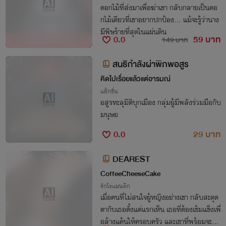
ดอกไม้ที่ส่งมาเพื่อฆ่าเขา กลับกลายเป็นดอ
กไม้เดียวที่เขาอยากปกป้อง… แม้จะรู้ว่านาง
มีพิษร้ายที่สุดในแผ่นดิน
0.0
59 บาท
149 บาท
1 วัน 08 : 22 : 41
สนธิกำลังผ่าพิภพอสูร
คิดไปเรื่อยแล้วแต่อารมณ์
แอ็กชั่น
อสูรทะลุมิติบุกเมือง กลุ่มผู้มีพลังร่วมมือกับ
มนุษย
0.0
29 บาท
DEAREST
CoffeeCheeseCake
รักโรแมนติก
เมื่อคนที่ไม่สนใจผู้หญิงอย่างเขา กลับสะดุด
ตากับเธอตั้งแต่แรกเห็น เธอที่ต้องเข้มแข็งเพื่
อล้างแค้นให้ครอบครัว และเขาที่พร้อมจะทำ