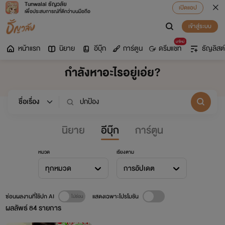
Tunwalai ธัญวลัย
เปิดแอป
เพื่อประสบการณ์ที่ดีกว่าบนมือถือ
เข้าสู่ระบบ
มาใหม่
หน้าแรก
นิยาย
อีบุ๊ก
การ์ตูน
ดรีมแชท
ธัญลิสต์
กำลังหาอะไรอยู่เอ่ย?
นิยาย
อีบุ๊ก
การ์ตูน
หมวด
เรียงตาม
ทุกหมวด
การอัปเดต
ซ่อนผลงานที่ใช้ปก AI
แสดงเฉพาะโปรโมชัน
ผลลัพธ์
84
รายการ