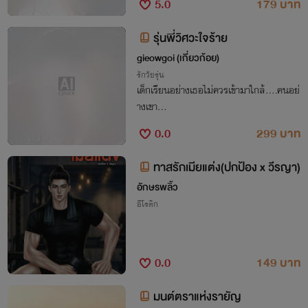
5.0
179 บาท
ทุกอย่างเพื่อปกป้องเธอที่รัก แม้เวลาจะเดินไ
ป..แต่ทั้งสองใจกลับไม่เคยลืมกัน
รุ่นพี่วิศวะใจร้าย
gieowgoi (เกี่ยวก้อย)
รักวัยรุ่น
เด็กเรียนอย่างเธอไม่ควรเข้ามาใกล้....คนอย่
างเขา...
0.0
299 บาท
ทาสรักเมียแต่ง(ปกป้อง x วีรญา)
อักษรพลิ้ว
อีโรติก
0.0
149 บาท
มนต์ตราแห่งรายัญ