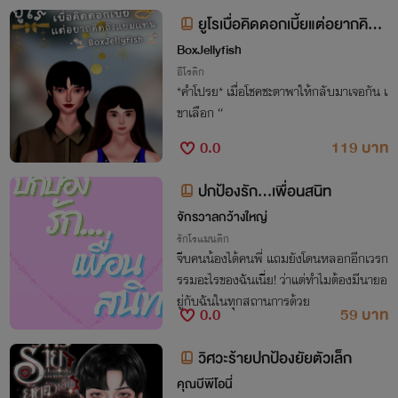
ยูโรเบื่อคิดดอกเบี้ยแต่อยากคิดถึ
งแยมแทน
BoxJellyfish
อีโรติก
*คำโปรย* เมื่อโชคชะตาพาให้กลับมาเจอกัน เ
ขาเลือก “
0.0
119 บาท
ปกป้องรัก...เพื่อนสนิท
จักรวาลกว้างใหญ่
รักโรแมนติก
จีบคนน้องได้คนพี่ แถมยังโดนหลอกอีกเวรก
รรมอะไรของฉันเนี่ย! ว่าแต่ทำไมต้องมีนายอ
ยู่กับฉันในทุกสถานการด้วย
0.0
59 บาท
วิศวะร้ายปกป้องยัยตัวเล็ก
คุณบีพีโอนี่