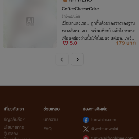
CoffeeCheeseCake
รักโรแมนติก
เมื่อเขาและเธอ...ถูกกั้นด้วยช่องว่างของฐาน
ะทางสังคม เขา...พร้อมที่จะก้าวเข้าไปหาเธอ
เพื่อลดช่องว่างนั้นให้น้อยลง แต่เธอ...พร้อ
5.0
179 บาท
มจะก้าวเข้ามาหาเขาหรือไม่ เขาจะทำอย่างไรใ
ห้เธอเต็มใจเดินคู่ไปกับเขา
เกี่ยวกับเรา
ช่วยเหลือ
ช่องทางติดต่อ
ธัญวลัยคือ?
บทความ
tunwalai.com
นโยบายการ
FAQ
@webtunwalai
คุ้มครอง
tunwalai@ookbee.com