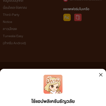
ข้อมูลส่วนบุคคล
เงื่อนไขและข้อตกลง
แพลตฟอร์มในเครือ
Third-Party
Notice
ดาวน์โหลด
Tunwalai Easy
(สำหรับ Android)
ข้อความที่ท่านได้อ่านจากเว็บไซต์นี้เกิดจากการเขียนโดยสาธารณชนและเผยแพร่โดยอัตโนมัติ ผู้ดูแล
เว็บไซต์แห่งนี้ไม่ได้เห็นด้วยและไม่ขอรับผิดชอบต่อข้อความใดๆ ทั้งสิ้น ดังนั้นผู้อ่านทุกท่านโปรดใช้
วิจารณญาณในการกลั่นกรองด้วยตนเอง และหากท่านพบข้อความใดๆ ที่ขัดต่อกฎหมายและศีลธรรม
กรุณาแจ้งมาที่ tunwalai@ookbee.com เพื่อทีมงานจะได้ดำเนินการในทันที ทั้งนี้ ทางเว็บไซต์ขอสงวน
ลิขสิทธิ์ตามพระราชบัญญัติลิขสิทธิ์ (ฉบับเพิ่มเติม) พ.ศ.2558
ใช้แอปพลิเคชันธัญวลัย