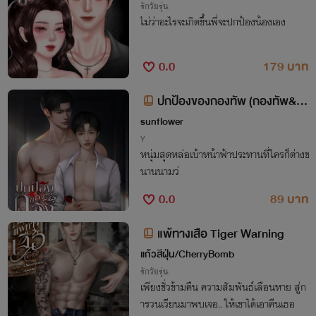
รักวัยรุ่น
ไม่ว่าอะไรจะเกิดขึ้นพี่จะปกป้องน้องเอง
0.0
179 บาท
ปกป้องของกองทัพ (กองทัพ&ป
กป้อง)
sunflower
Y
หนุ่มสุดหล่อเบ้าหน้าฟ้าประทานที่ใครก็ต่างข
นานนามว่
0.0
89 บาท
แพ้ทางเสือ Tiger Warning
แก้วสีฝุ่น/CherryBomb
รักวัยรุ่น
เพียงชั่วข้ามคืน ความสัมพันธ์เลือนหาย สู่ก
ารวนเวียนมาพบเจอ.. ให้เขาได้เอาคืนเธอ