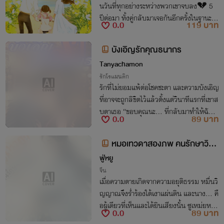
นวันที่ทุกอย่างระหว่างพวกเขาจบลง💔 5
ปีต่อมา ทั้งคู่กลับมาเจอกันอีกครั้งในฐานะคู่
0.0
119 บาท
ค้าทางธุรกิจ ความเข้าใจผิด และความรักที่ห
ายไปของพวกเขา จะกลับมาได้หรือไม่..
บังเอิญรักคุณธนากร
Tanyachamon
รักโรแมนติก
รักที่ไม่ยอมแพ้ต่อโชคชะตา และความบังเอิญ
ที่อาจจะถูกลิขิตไว้แล้วตั้งแต่วินาทีแรกที่เขาส
บตาเธอ “ขอบคุณนะ... ที่กลับมาทำให้ฉันมี
0.0
89 บาท
ความสุขอีกครั้ง” “ผมต่างหากครับที่ต้องขอ
บคุณ... ที่ยังให้โอกาสผมอยู่ตรงนี้"
หมอเทวดาสองภพ คนรักษาวิญ
ญาณ
ฟู่หยู
จีน
เมื่อความตายเกิดจากความอยุติธรรม หมื่นวิ
ญญาณจึงร่ำร้องใต้เงาแผ่นดิน และนาง… คื
อผู้เดียวที่เห็นและได้ยินเสียงนั้น ซูเหม่ยหลั
0.0
89 บาท
น หมอหญิงผู้แบกรับกรรมแทนคนทั้งเมือง