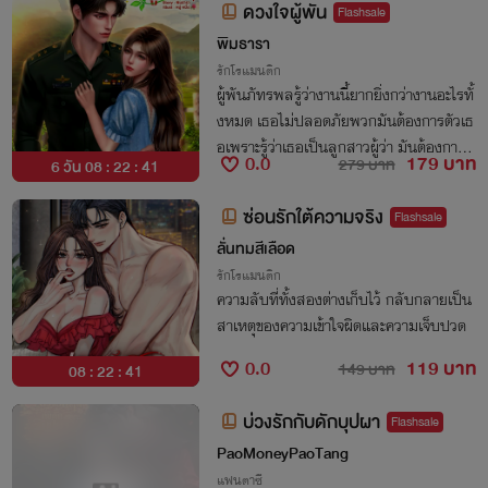
ดวงใจผู้พัน
Flashsale
พิมธารา
รักโรแมนติก
ผู้พันภัทรพลรู้ว่างานนี้ยากยิ่งกว่างานอะไรทั้
งหมด เธอไม่ปลอดภัยพวกมันต้องการตัวเธ
อเพราะรู้ว่าเธอเป็นลูกสาวผู้ว่า มันต้องการเ
0.0
179 บาท
279 บาท
6 วัน 08 : 22 : 41
ธอมาต่อรองกับทางการเพื่อปล่อยเสือป่านที่
อีกไม่กี่วันจะได้รับโทษประหารชีวิต
ซ่อนรักใต้ความจริง
Flashsale
ลั่นทมสีเลือด
รักโรแมนติก
ความลับที่ทั้งสองต่างเก็บไว้ กลับกลายเป็น
สาเหตุของความเข้าใจผิดและความเจ็บปวด
0.0
119 บาท
149 บาท
08 : 22 : 41
บ่วงรักกับดักบุปผา
Flashsale
PaoMoneyPaoTang
แฟนตาซี