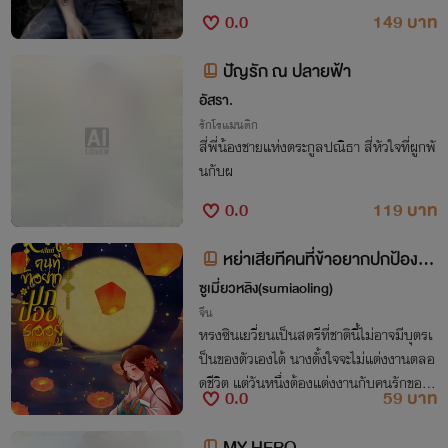
0.0
149 บาท
ปัญรัก ณ ปลายฟ้า
อัสรา.
รักโรแมนติก
สี่พี่น้องชายแห่งตระกูลปณิธา สี่หัวใจที่ผูกพั
นกับผ
0.0
119 บาท
หย่าเสียทีคนที่ข้าอยากปกป้องรอ
อยู่
ซูเมี่ยวหลิง(sumiaoling)
จีน
หรงซินเยวี่ยนเป็นสตรีที่ชาตินี้ไม่อาจมีบุตรเ
ป็นของตัวเองได้ นางตั้งใจจะไม่แต่งงานตลอ
ดชีวิต แต่วันหนึ่งต้องแต่งงานกับคนรักของ
0.0
59 บาท
พี่สาวเพื่อรักษาเขาเอาไว้ระหว่างรอนางไปเป็
นสนมของฮ่องเต้วัยชราที่ใกล้สวรรค
MY HERO