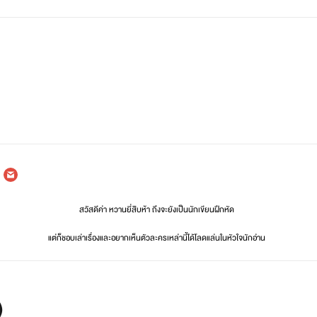
สวัสดีค่า หวานยี่สิบห้า ถึงจะยังเป็นนักเขียนฝึกหัด
แต่ก็ชอบเล่าเรื่องและอยากเห็นตัวละครเหล่านี้ได้โลดแล่นในหัวใจนักอ่าน
อยากเป็นช่วงเวลาที่ดีของทุกคนนะคะ ฝากติดตามด้วยน้า
)