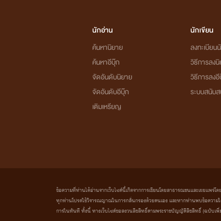
นักอ่าน
นักเขียน
ค้นหานิยาย
ลงทะเบียนนั
ค้นหาอีบุ๊ก
วิธีการลงน
จัดอันดับนิยาย
วิธีการลงอีบ
จัดอันดับอีบุ๊ก
ระบบสนับส
เติมเหรียญ
ข้อความที่ท่านได้อ่านจากเว็บไซต์นี้เกิดจากการเขียนโดยสาธารณชนและเผยแพร่โดยอัตโน
ทุกท่านโปรดใช้วิจารณญาณในการกลั่นกรองด้วยตนเอง และหากท่านพบข้อความใดๆ 
การในทันที ทั้งนี้ ทางเว็บไซต์ขอสงวนลิขสิทธิ์ตามพระราชบัญญัติลิขสิทธิ์ (ฉบับเพิ