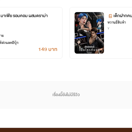
ลำดับการไล่อ่านตามนี้ได้เลย หากใครอยากตามทุกเรื่องค่า
แต่แยกกันอ่านได้นะ
ก | มาเฟีย รอมคอม ผสมดราม่า
เด็กฝากคนน
หวานยี่สิบห้า
Y
ยาย
้ส่วนลดอีบุ๊ก
149 บาท
SET แก๊งคีตะ
เด็กป่วน กวนมาเฟีย | KARN x KITA
เอาจริงหรอพี่กัส | BaiCha x August
My Midnight คุณคือลูกค้าเที่ยงคืนหรอครับ | คุณอาเพิร์ช x ว่าน
เรื่องนี้ยังไม่มีรีวิว
Sexy Guard (FWB) | เน็ต x โค
You Should Be Mine! | Sho x Pang