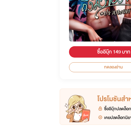
ซื้ออีบุ๊ก 149 บาท
ทดลองอ่าน
โปรโมชันสำหร
ซื้ออีบุ๊กปลดล็
เคยปลดล็อกนิยา