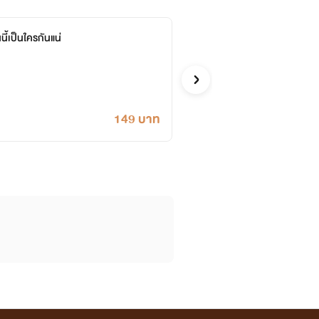
ี้เป็นใครกันแน่
แต่ละ
หวานยี่สิบห
ท ถึง
Y
ซื้ออี
เคยปลด
149 บาท