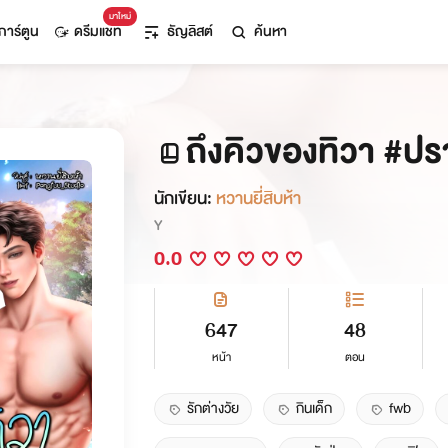
มาใหม่
การ์ตูน
ดรีมแชท
ธัญลิสต์
ค้นหา
ถึงคิวของทิวา #
นักเขียน:
หวานยี่สิบห้า
Y
0.0
647
48
หน้า
ตอน
รักต่างวัย
กินเด็ก
fwb