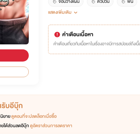
จอมวางแผน
ตัวป่วน
ฟิน
แสดงเพิ่มเติม
friendwithbenefit
วัยรุ่นวัยป่วน
คำเตือนเนื้อหา
คำเตือนเกี่ยวกับเนื้อหาในเรื่องอาจมีการสปอยล์ถึงเนื้อ
ับอีบุ๊ก
อกนิยาย
ดูตอนที่จะปลดล็อกเมื่อซื้อ
ยได้ส่วนลดอีบุ๊ก
ดูอัตราส่วนการลดราคา