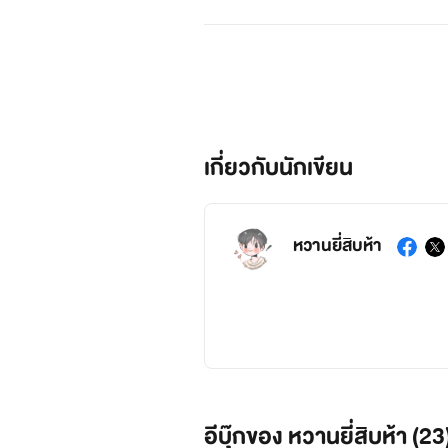
เกี่ยวกับนักเขียน
หวานยี่สิบห้า
อีบุ๊กของ หวานยี่สิบห้า (23