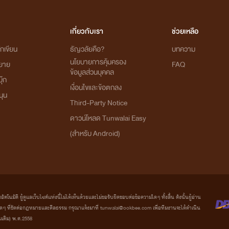
บวกนิยายภาคพิเศษ
One Night แล้วหนีเรอะ! | คุณคิน x crashFive
เกี่ยวกับเรา
ช่วยเหลือ
เป็นเรื่องของ CEO x Boy Group ค่ะ
กเขียน
ธัญวลัยคือ?
บทความ
นโยบายการคุ้มครอง
เขียนสไตล์ซ่อนนายเอก ให้นักอ่านไปตามสืบเองว่าใครเป็นใคร
ิยาย
FAQ
ข้อมูลส่วนบุคคล
ุ๊ก
มีหลายคนบอกว่า อ่านแล้วงงหน่อยๆ
เงื่อนไขและข้อตกลง
นุน
Third-Party Notice
แต่หลายคนก็บอกว่าสนุก
ดาวน์โหลด Tunwalai Easy
(สำหรับ Android)
ต่อมาจะเป็นเรื่อง
คนชื่อ เฟย์ แม่งไม่แฟร์เลยว่ะ | 3P อรรถ เฟย์ วาฬ
นิยายความรักเด็กมหาลัย
มัติ ผู้ดูแลเว็บไซต์แห่งนี้ไม่ได้เห็นด้วยและไม่ขอรับผิดชอบต่อข้อความใดๆ ทั้งสิ้น ดังนั้นผู้อ่าน
ไรต์หัดเขียนเกี่ยวกับ 3P ดูค่ะ
ที่ขัดต่อกฎหมายและศีลธรรม กรุณาแจ้งมาที่ tunwalai@ookbee.com เพื่อทีมงานจะได้ดำเนิน
่มเติม) พ.ศ.2558
ใครชอบแนวนี้ลองไปอ่านดูได้