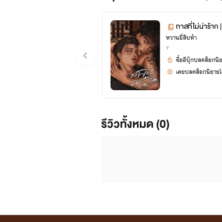
ทาสที่ไม่น่าร้า
หวานยี่สิบห้า
Y
ซื้ออีบุ๊กปลดล็อกนิ
เคยปลดล็อกนิยายได
รีวิวทั้งหมด (0)