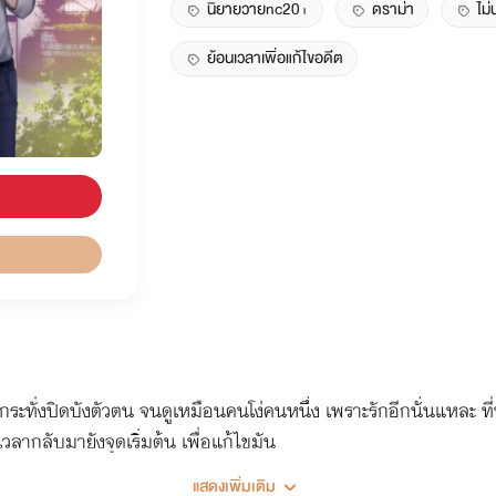
นิยายวายnc20+
ดราม่า
ไม
ย้อนเวลาเพิ่อแก้ไขอดีต
ระทั่งปิดบังตัวตน จนดูเหมือนคนโง่คนหนึ่ง เพราะรักอีกนั่นแหละ 
วลากลับมายังจุดเริ่มต้น เพื่อแก้ไขมัน
แสดงเพิ่มเติม