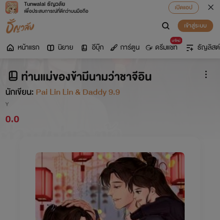
Tunwalai ธัญวลัย
เปิดแอป
เพื่อประสบการณ์ที่ดีกว่าบนมือถือ
เข้าสู่ระบบ
มาใหม่
หน้าแรก
นิยาย
อีบุ๊ก
การ์ตูน
ดรีมแชท
ธัญลิสต์
ท่านแม่ของข้ามีนามว่าชาจีอิน
นักเขียน:
Pai Lin Lin & Daddy 9.9
Y
0.0