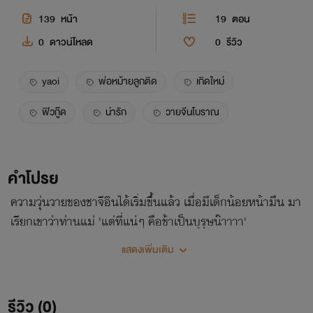
139
หน้า
19
ตอน
0
ดาวน์โหลด
0
รีวิว
yaoi
พ่อหม้ายลูกติด
เกิดใหม่
ฟิวกู๊ด
น่ารัก
วายจีนโบราณ
คำโปรย
ความวุ่นวายของชาจีอินได้เริ่มขึ้นแล้ว เมื่อมีเด็กน้อยหน้ามึน มา
เรียกเขาว่าท่านแม่ 'แต่ที่แน่ๆ คือข้าเป็นบุรุษน๊าาาา'
แสดงเพิ่มเติม
รีวิว (0)