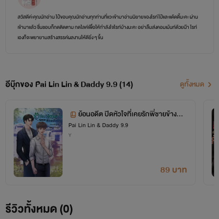
สวัสดีค่ะคุณนักอ่าน ไป๋ขอบคุณนักอ่านทุกท่านที่แวะเข้ามาอ่านนิยายของไรท์ไป๋และแด้ดดี้นะคะ ผ่าน
เข้ามาแล้ว ชื่นชอบก็กดติดตาม กดไลค์เพื่อให้กำลังใจไรท์บ้างนะคะ อย่าลืมส่งคอมเม้นท์ด้วยน๊า ไรท์
เองก็จะพยายามสร้างสรรค์ผลงานให้ดียิ่ง ๆ ขึ้น
ปล. ว่าด้วยเรื่องปกนิยายที่กำลังเป็นประเด็นร้อนกันมากในตอนนี้นะคะ สำหรับปกนิยายที่ไรท์ไป๋ใช้ใน
งานเขียน ไป๋ใช้เป็นปกวาดที่ คมช โดยตรงจากนักวาด และปกวาดที่เอฟมาจากนักวาดด้วยเช่นกัน และ
ยังมีปกสำเร็จที่ถูกลิขสิทธิ์จากเว็บที่ไป๋ลงทุนซื้อเอาไว้แบบตลอดชีพด้วยค่ะ ขอรับรองว่าไรท์ไม่ใช้ปก Ai
อีบุ๊กของ Pai Lin Lin & Daddy 9.9 (14)
ดูทั้งหมด
แน่นอนค่ะ
***ขอบคุณมาก ๆ ที่สนับสนุนนะคะ***
ย้อนอดีต ปิดหัวใจที่เคยรักพี่ชายข้างบ้า
Pai Lin Lin & Daddy 9.9
น
Y
89 บาท
รีวิวทั้งหมด (0)