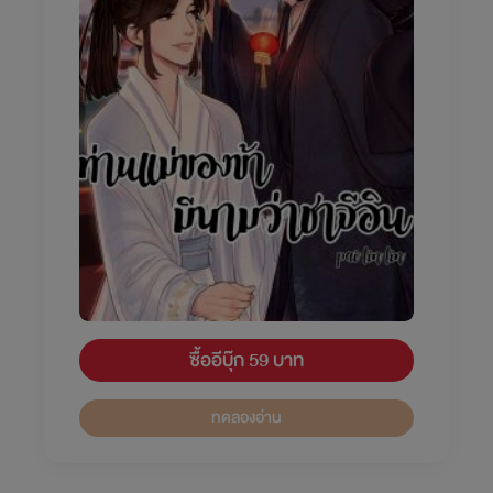
ซื้ออีบุ๊ก 59 บาท
ทดลองอ่าน