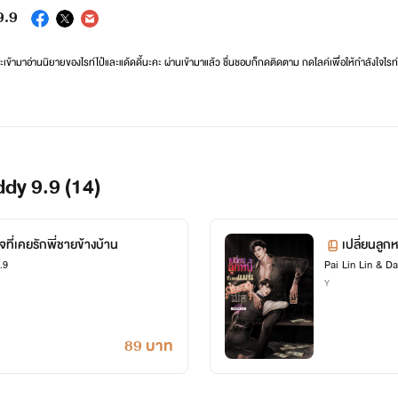
9.9
ะเข้ามาอ่านนิยายของไรท์ไป๋และแด้ดดี้นะคะ ผ่านเข้ามาแล้ว ชื่นชอบก็กดติดตาม กดไลค์เพื่อให้กำลังใจไรท์
นกันมากในตอนนี้นะคะ สำหรับปกนิยายที่ไรท์ไป๋ใช้ในงานเขียน ไป๋ใช้เป็นปกวาดที่ คมช โดยตรงจากนักวา
าไว้แบบตลอดชีพด้วยค่ะ ขอรับรองว่าไรท์ไม่ใช้ปก Ai แน่นอนค่ะ
***ขอบคุณมาก ๆ ที่สนับสนุนนะคะ***
addy 9.9 (14)
จที่เคยรักพี่ชายข้างบ้าน
เปลี่ยนลูกหน
.9
Pai Lin Lin & D
ก็ไหวถ้าใจม
Y
89 บาท