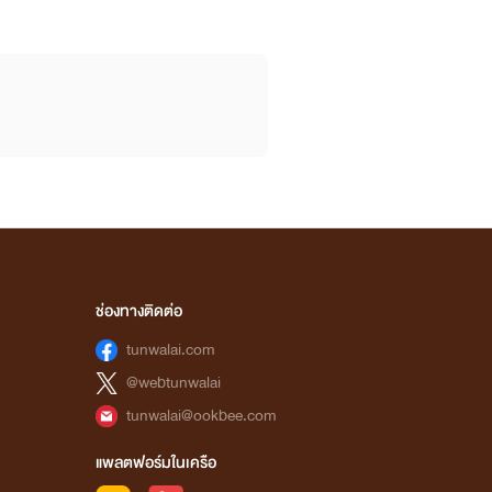
ช่องทางติดต่อ
tunwalai.com
@webtunwalai
tunwalai@ookbee.com
แพลตฟอร์มในเครือ