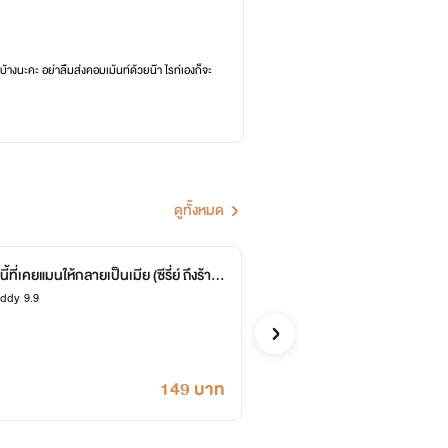
บ้างนะคะ อย่าลืมส่งคอมเม้นท์ด้วยน๊า ไรท์เองก็จะ
ด และปกวาดที่เอฟมาจากนักวาดด้วยเช่นกัน และยัง
ดูทั้งหมด
ี้ที่เคยแมนให้กลายเป็นเมีย (ซีรี่ย์ ถึงร้าย
พรหมล
addy 9.9
ันรัก)
Pai Lin L
จีน
149 บาท