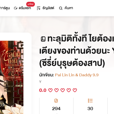
มาใหม่
การ์ตูน
ดรีมแชท
ธัญลิสต์
ค้นหา
ทะลุมิติทั้งที ไยต้อ
เตียงของท่านด้วยนะ
(ซีรี่ย์บุรุษต้องสาป)
นักเขียน:
Pai Lin Lin & Daddy 9.9
Y
0.0
294
30