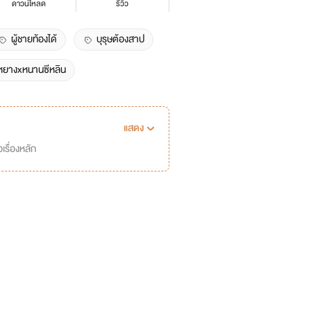
ดาวน์โหลด
รีวิว
ผู้ชายท้องได้
บุรุษต้องสาป
ยางxหนานซีหลิน
แสดง
เรื่องหลัก