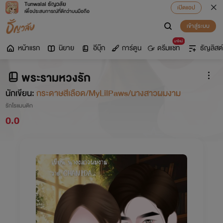
Tunwalai ธัญวลัย
เปิดแอป
เพื่อประสบการณ์ที่ดีกว่าบนมือถือ
เข้าสู่ระบบ
มาใหม่
หน้าแรก
นิยาย
อีบุ๊ก
การ์ตูน
ดรีมแชท
ธัญลิสต์
พระรามหวงรัก
นักเขียน:
กระดาษสีเลือด/MyLilPaws/นางสาวผมงาม
รักโรแมนติก
0.0