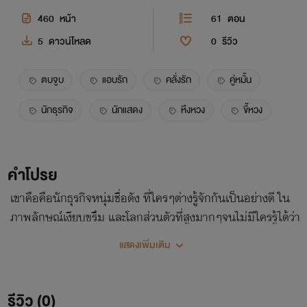
460
หน้า
61
ตอน
5
ดาวน์โหลด
0
รีวิว
ตบจูบ
แอบรัก
คลั่งรัก
คู่หมั้น
นักธุรกิจ
นักแสดง
หึงหวง
ขี้หวง
คำโปรย
เขาคือคือนักธุรกิจหนุ่มชื่อดัง ที่ใครๆต่างรู้จักกันเป็นอย่างดี ใน
ภาพลักษณ์เงียบขรึม และโลกส่วนตัวที่สูงมากๆจนไม่มีใครรู้ได้ว่า
ในใจของเขานั้นคิดอะไรอยู่และยังเป็นคนที่ยิ้มยากมากอีกด้วย
แสดงเพิ่มเติม
รีวิว (0)