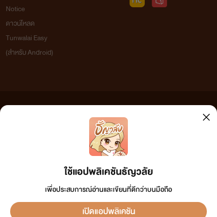
Notice
ดาวน์โหลด
Tunwalai Easy
(สำหรับ Android)
ข้อความที่ท่านได้อ่านจากเว็บไซต์นี้เกิดจากการเขียนโดยสาธารณชนและเผยแพร่โดยอัตโนมัติ ผู้ดูแล
เว็บไซต์แห่งนี้ไม่ได้เห็นด้วยและไม่ขอรับผิดชอบต่อข้อความใดๆ ทั้งสิ้น ดังนั้นผู้อ่านทุกท่านโปรดใช้
วิจารณญาณในการกลั่นกรองด้วยตนเอง และหากท่านพบข้อความใดๆ ที่ขัดต่อกฎหมายและศีลธรรม
กรุณาแจ้งมาที่ tunwalai@ookbee.com เพื่อทีมงานจะได้ดำเนินการในทันที ทั้งนี้ ทางเว็บไซต์ขอสงวน
ลิขสิทธิ์ตามพระราชบัญญัติลิขสิทธิ์ (ฉบับเพิ่มเติม) พ.ศ.2558
ใช้แอปพลิเคชันธัญวลัย
เพื่อประสบการณ์อ่านและเขียนที่ดีกว่าบนมือถือ
เปิดแอปพลิเคชัน