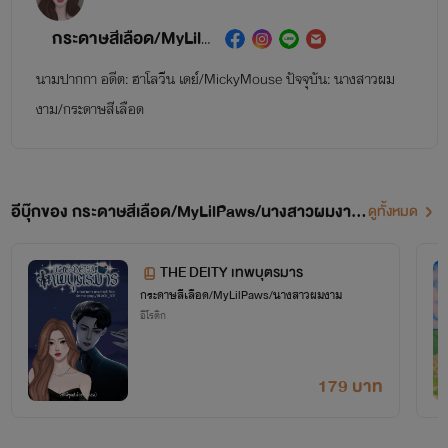
กระดาษสีเลือด/MyLilPaws/นางสาวผมงาม
นามปากกา อดีต: ฮาโลวีน เดย์/MickyMouse ปัจจุบัน: นางสาวผม
งาม/กระดาษสีเลือด
อีบุ๊กของ กระดาษสีเลือด/MyLilPaws/นางสาวผมงาม
ดูทั้งหมด
(14)
THE DEITY เทพบุตรมาร
กระดาษสีเลือด/MyLilPaws/นางสาวผมงาม
อีโรติก
179 บาท