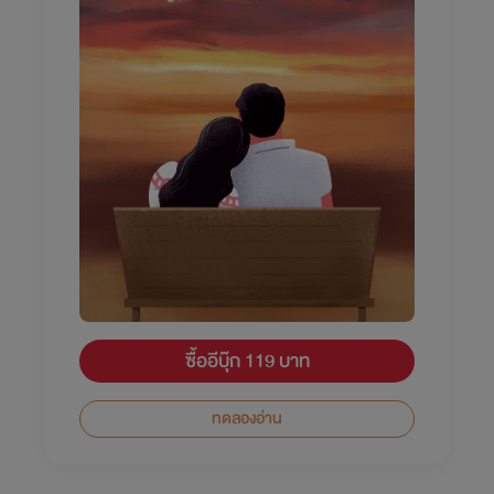
ซื้ออีบุ๊ก 119 บาท
ทดลองอ่าน