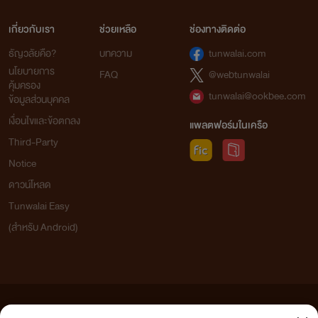
เกี่ยวกับเรา
ช่วยเหลือ
ช่องทางติดต่อ
ธัญวลัยคือ?
บทความ
tunwalai.com
นโยบายการ
FAQ
@webtunwalai
คุ้มครอง
tunwalai@ookbee.com
ข้อมูลส่วนบุคคล
เงื่อนไขและข้อตกลง
แพลตฟอร์มในเครือ
Third-Party
Notice
ดาวน์โหลด
Tunwalai Easy
(สำหรับ Android)
ข้อความที่ท่านได้อ่านจากเว็บไซต์นี้เกิดจากการเขียนโดยสาธารณชนและเผยแพร่โดยอัตโนมัติ ผู้ดูแล