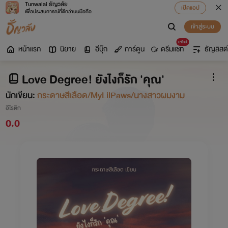
Tunwalai ธัญวลัย
เปิดแอป
เพื่อประสบการณ์ที่ดีกว่าบนมือถือ
เข้าสู่ระบบ
มาใหม่
หน้าแรก
นิยาย
อีบุ๊ก
การ์ตูน
ดรีมแชท
ธัญลิสต์
Love Degree! ยังไงก็รัก 'คุณ'
นักเขียน:
กระดาษสีเลือด/MyLilPaws/นางสาวผมงาม
อีโรติก
0.0