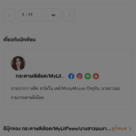
เกี่ยวกับนักเขียน
กระดาษสีเลือด/MyLilPaws/นางสาวผมงาม
นามปากกา อดีต: ฮาโลวีน เดย์/MickyMouse ปัจจุบัน: นางสาวผม
งาม/กระดาษสีเลือด
อีบุ๊กของ กระดาษสีเลือด/MyLilPaws/นางสาวผมงาม
ดูทั้งหมด