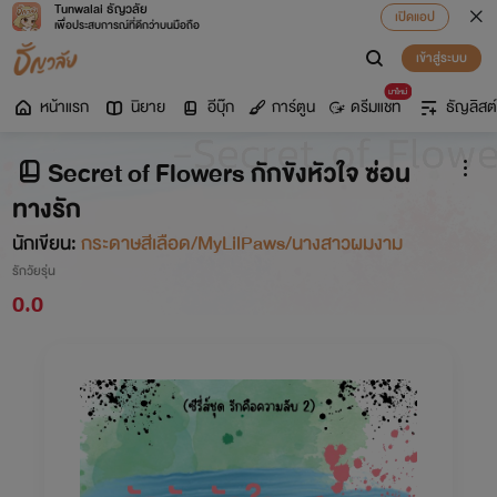
Tunwalai ธัญวลัย
เปิดแอป
เพื่อประสบการณ์ที่ดีกว่าบนมือถือ
เข้าสู่ระบบ
มาใหม่
หน้าแรก
นิยาย
อีบุ๊ก
การ์ตูน
ดรีมแชท
ธัญลิสต์
Secret of Flowers กักขังหัวใจ ซ่อน
ทางรัก
นักเขียน:
กระดาษสีเลือด/MyLilPaws/นางสาวผมงาม
รักวัยรุ่น
0.0