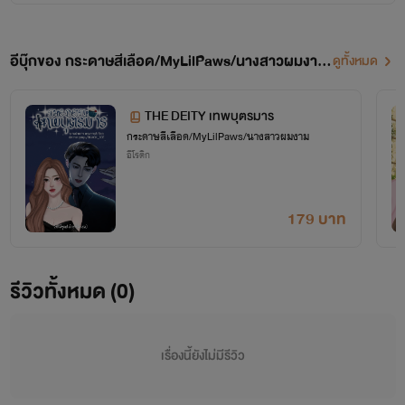
อีบุ๊กของ กระดาษสีเลือด/MyLilPaws/นางสาวผมงาม
ดูทั้งหมด
(14)
THE DEITY เทพบุตรมาร
กระดาษสีเลือด/MyLilPaws/นางสาวผมงาม
อีโรติก
179 บาท
รีวิวทั้งหมด (0)
เรื่องนี้ยังไม่มีรีวิว