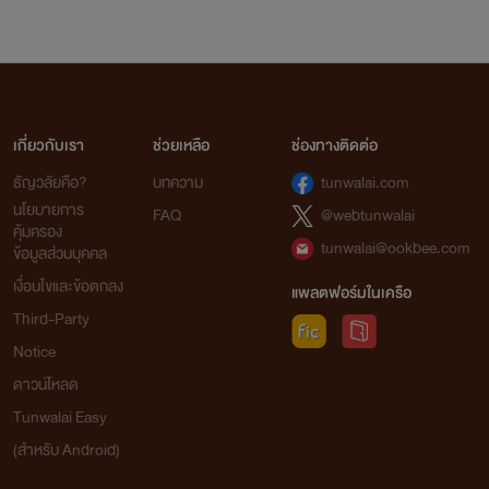
เกี่ยวกับเรา
ช่วยเหลือ
ช่องทางติดต่อ
ธัญวลัยคือ?
บทความ
tunwalai.com
นโยบายการ
FAQ
@webtunwalai
คุ้มครอง
tunwalai@ookbee.com
ข้อมูลส่วนบุคคล
เงื่อนไขและข้อตกลง
แพลตฟอร์มในเครือ
Third-Party
Notice
ดาวน์โหลด
Tunwalai Easy
(สำหรับ Android)