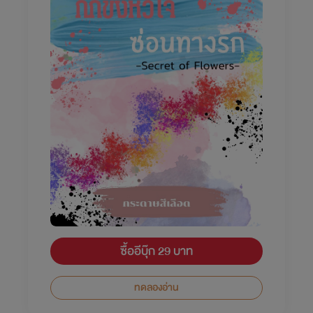
ซื้ออีบุ๊ก 29 บาท
ทดลองอ่าน