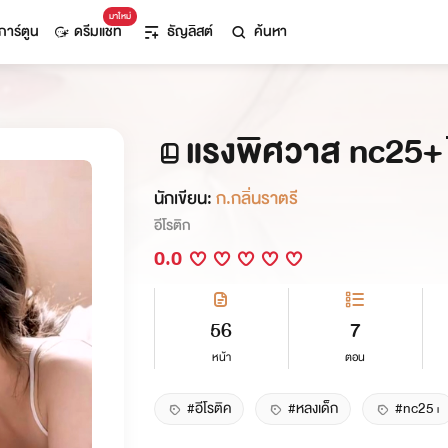
มาใหม่
การ์ตูน
ดรีมแชท
ธัญลิสต์
ค้นหา
แรงพิศวาส nc2
นักเขียน:
ก.กลิ่นราตรี
อีโรติก
0.0
56
7
หน้า
ตอน
#อีโรติค
#หลงเด็ก
#nc25+