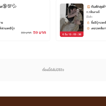
การ์ด🔞💯💦
กับดักลุ
ก.กลิ่นราตรี
อีโรติก
ยาย
ซื้ออีบุ๊กปลด
้ส่วนลดอีบุ๊ก
เคยปลดล็อกนิ
59 บาท
89 บาท
6 วัน 13 : 03 : 35
เรื่องนี้ยังไม่มีรีวิว