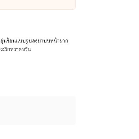
ีปากอุ่นร้อนแนบจูบลงมาบนหน้าผาก
นระริกหวาดหวั่น