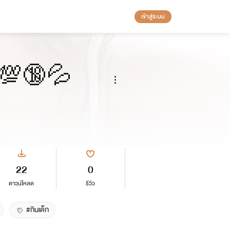
เข้าสู่ระบบ
5+💯🔞💦
22
0
ดาวน์โหลด
รีวิว
#กินเด็ก