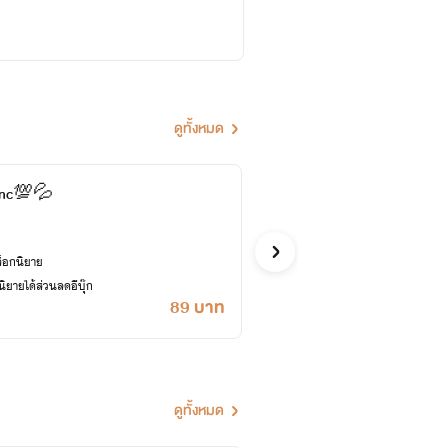
ดูทั้งหมด
nc💯💦
คุณล
ก.กลิ่นราตร
อีโรติก
ล็อกนิยาย
ซื้ออี
ยายได้ส่วนลดอีบุ๊ก
เคยปลด
89 บาท
ดูทั้งหมด