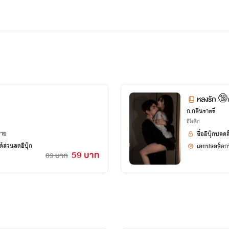
การอ่านของหลายๆคน
ักเรื่องนะคะ
หลงรัก 
ก.กลิ่นราตรี
อีโรติก
ยาย
ซื้ออีบุ๊กปลด
้ส่วนลดอีบุ๊ก
เคยปลดล็อกนิ
59 บาท
89 บาท