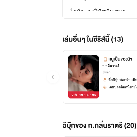
ไรท์จะลงให้สม่ำเสมอ
บางเรื่องอาจไม่ใช่แนว
เล่มอื่นๆ ในซีรีส์นี้ (13)
แต่ไรท์หวังว่าจะถูกใจกันส
หนูเป็นของน้า
ก.กลิ่นราตรี
อีโรติก
ซื้ออีบุ๊กปลดล็อกนิ
เคยปลดล็อกนิยายได
2 วัน 13 : 03 : 35
อีบุ๊กของ ก.กลิ่นราตรี (20)