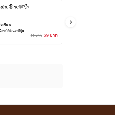
งข้างบ้าน🔞NC💯💦
หลงส
ก.กลิ่นราตร
อีโรติก
ล็อกนิยาย
ซื้ออี
ยายได้ส่วนลดอีบุ๊ก
59 บาท
89 บาท