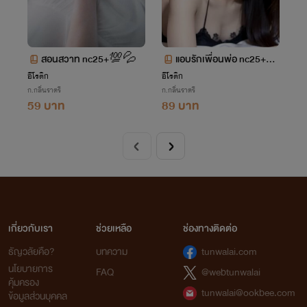
สอนสวาท nc25+💯💦
แอบรักเพื่อนพ่อ nc25+💯
🔞
อีโรติก
อีโรติก
ก.กลิ่นราตรี
ก.กลิ่นราตรี
59 บาท
89 บาท
เกี่ยวกับเรา
ช่วยเหลือ
ช่องทางติดต่อ
ธัญวลัยคือ?
บทความ
tunwalai.com
นโยบายการ
FAQ
@webtunwalai
คุ้มครอง
tunwalai@ookbee.com
ข้อมูลส่วนบุคคล