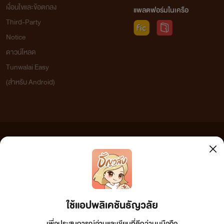
เงื่อนไขและข้อตกลง
แพลตฟอร์มในเครือ
Third-Party
Notice
ดาวน์โหลด
Tunwalai Easy
(สำหรับ Android)
ข้อความที่ท่านได้อ่านจากเว็บไซต์นี้เกิดจากการเขียนโดยสาธารณชนและเผยแพร่โดยอัตโนมัติ ผู้ดูแล
เว็บไซต์แห่งนี้ไม่ได้เห็นด้วยและไม่ขอรับผิดชอบต่อข้อความใดๆ ทั้งสิ้น ดังนั้นผู้อ่านทุกท่านโปรดใช้
วิจารณญาณในการกลั่นกรองด้วยตนเอง และหากท่านพบข้อความใดๆ ที่ขัดต่อกฎหมายและศีลธรรม
กรุณาแจ้งมาที่ tunwalai@ookbee.com เพื่อทีมงานจะได้ดำเนินการในทันที ทั้งนี้ ทางเว็บไซต์ขอสงวน
ลิขสิทธิ์ตามพระราชบัญญัติลิขสิทธิ์ (ฉบับเพิ่มเติม) พ.ศ.2558
ใช้แอปพลิเคชันธัญวลัย
เพื่อประสบการณ์อ่านและเขียนที่ดีกว่าบนมือถือ