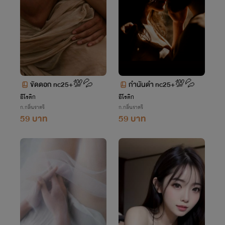
ขัดดอก nc25+💯💦
กำนันดำ nc25+💯💦
อีโรติก
อีโรติก
ก.กลิ่นราตรี
ก.กลิ่นราตรี
59 บาท
59 บาท