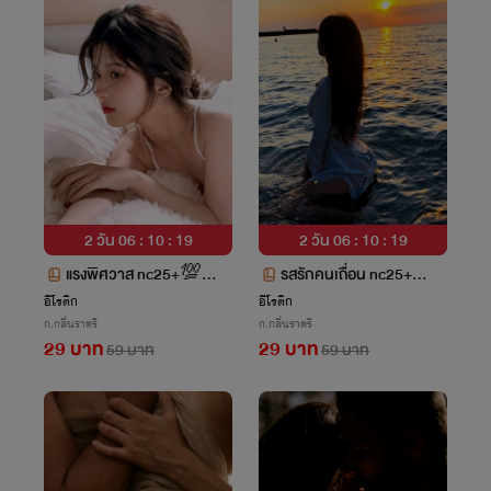
2 วัน 06 : 10 : 19
2 วัน 06 : 10 : 19
แรงพิศวาส nc25+💯🔞
รสรักคนเถื่อน nc25+💯
💦
🔞💦
อีโรติก
อีโรติก
ก.กลิ่นราตรี
ก.กลิ่นราตรี
29 บาท
29 บาท
59 บาท
59 บาท