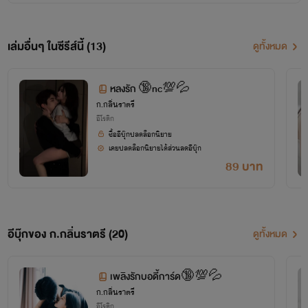
บางเรื่องอาจไม่ใช่แนวการอ่านของหลายๆ
คน
เล่มอื่นๆ ในซีรีส์นี้ (13)
ดูทั้งหมด
แต่ไรท์หวังว่าจะถูกใจกันสักเรื่องนะคะ
หลงรัก 🔞nc💯💦
ก.กลิ่นราตรี
อีโรติก
ซื้ออีบุ๊กปลดล็อกนิยาย
เคยปลดล็อกนิยายได้ส่วนลดอีบุ๊ก
89 บาท
อีบุ๊กของ ก.กลิ่นราตรี (20)
ดูทั้งหมด
เพลิงรักบอดี้การ์ด🔞💯💦
ก.กลิ่นราตรี
อีโรติก