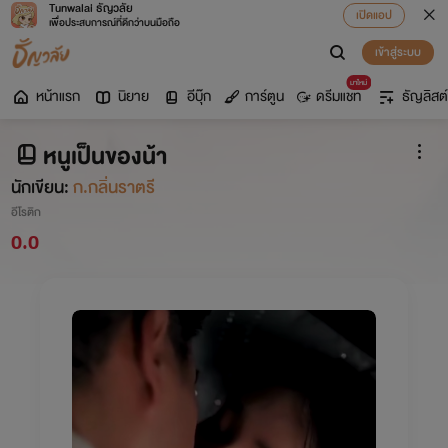
Tunwalai ธัญวลัย
เปิดแอป
เพื่อประสบการณ์ที่ดีกว่าบนมือถือ
เข้าสู่ระบบ
มาใหม่
หน้าแรก
นิยาย
อีบุ๊ก
การ์ตูน
ดรีมแชท
ธัญลิสต์
หนูเป็นของน้า
นักเขียน:
ก.กลิ่นราตรี
อีโรติก
0.0