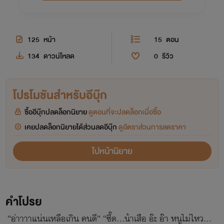
125
หน้า
15
ตอน
134
ดาวน์โหลด
0
รีวิว
โปรโมชันสำหรับอีบุ๊ก
ซื้ออีบุ๊กปลดล็อกนิยาย
ดูตอนที่จะปลดล็อกเมื่อซื้อ
เคยปลดล็อกนิยายได้ส่วนลดอีบุ๊ก
ดูอัตราส่วนการลดราคา
ไปหน้านิยาย
คำโปรย
“อ่าาาาแน่นเหลือเกิน คนดี” “ซี๊ด…น้าเสือ อ๊ะ อ๊า หนูไม่ไหว…