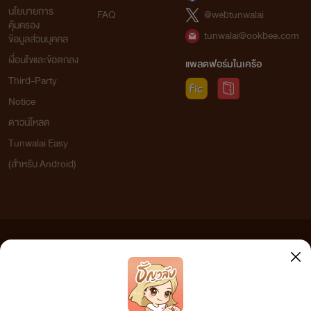
นโยบายการ
FAQ
@webtunwalai
คุ้มครอง
tunwalai@ookbee.com
ข้อมูลส่วนบุคคล
เงื่อนไขและข้อตกลง
แพลตฟอร์มในเครือ
Third-Party
Notice
ดาวน์โหลด
Tunwalai Easy
(สำหรับ Android)
ข้อความที่ท่านได้อ่านจากเว็บไซต์นี้เกิดจากการเขียนโดยสาธารณชนและเผยแพร่โดยอัตโนมัติ ผู้ดูแล
เว็บไซต์แห่งนี้ไม่ได้เห็นด้วยและไม่ขอรับผิดชอบต่อข้อความใดๆ ทั้งสิ้น ดังนั้นผู้อ่านทุกท่านโปรดใช้
วิจารณญาณในการกลั่นกรองด้วยตนเอง และหากท่านพบข้อความใดๆ ที่ขัดต่อกฎหมายและศีลธรรม
กรุณาแจ้งมาที่ tunwalai@ookbee.com เพื่อทีมงานจะได้ดำเนินการในทันที ทั้งนี้ ทางเว็บไซต์ขอสงวน
ลิขสิทธิ์ตามพระราชบัญญัติลิขสิทธิ์ (ฉบับเพิ่มเติม) พ.ศ.2558