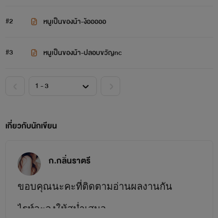
#2
หนูเป็นของน้า-ง้อออออ
#3
หนูเป็นของน้า-ปลอบขวัญnc
เกี่ยวกับนักเขียน
ก.กลิ่นราตรี
ขอบคุณนะคะที่ติดตามอ่านผลงานกัน
ไรท์จะลงให้สม่ำเสมอ