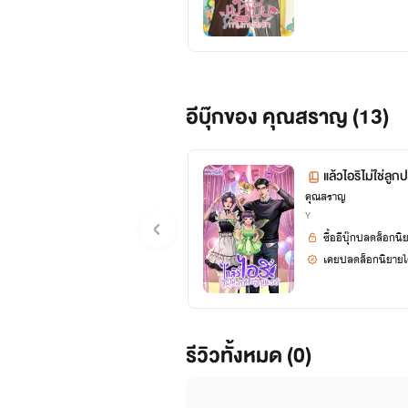
อีบุ๊กของ คุณสราญ (13)
แล้วไอริไม่ใช่ลูก
คุณสราญ
Y
ซื้ออีบุ๊กปลดล็อกนิ
เคยปลดล็อกนิยายได
รีวิวทั้งหมด (0)