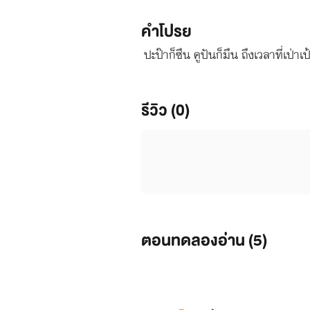
คำโปรย
ปะป๊าก็ซึน คูปันก็มึน ถึงเวลาที่เป่า
รีวิว (0)
ตอนทดลองอ่าน (
5
)