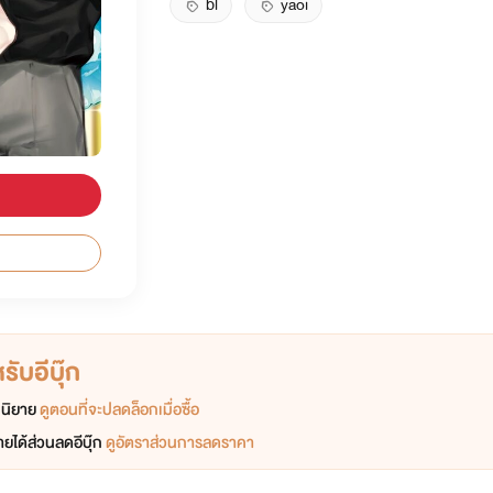
bl
yaoi
ับอีบุ๊ก
อกนิยาย
ดูตอนที่จะปลดล็อกเมื่อซื้อ
ยได้ส่วนลดอีบุ๊ก
ดูอัตราส่วนการลดราคา