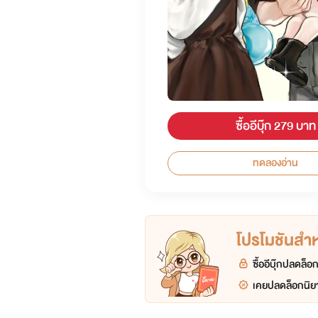
ซื้ออีบุ๊ก 279 บาท
ทดลองอ่าน
โปรโมชันสำหร
ซื้ออีบุ๊กปลดล็
เคยปลดล็อกนิยา