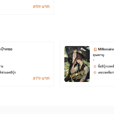
259 บาท
ปะป๊าเหรอ
Millionair
คุณสราญ
Y
ยาย
ซื้ออีบุ๊กปลด
้ส่วนลดอีบุ๊ก
เคยปลดล็อกนิ
279 บาท