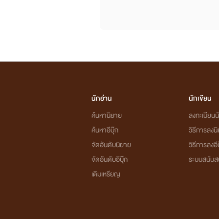
นักอ่าน
นักเขียน
ค้นหานิยาย
ลงทะเบียนนั
ค้นหาอีบุ๊ก
วิธีการลงน
จัดอันดับนิยาย
วิธีการลงอีบ
จัดอันดับอีบุ๊ก
ระบบสนับส
เติมเหรียญ