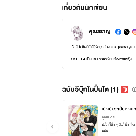
เกี่ยวกับนักเขียน
คุณสราญ
สวัสดีค่ะ ยินดีที่ได้รู้จักทุกท่านนะคะ คุณสราญ
ROSE TEA เป็นนามปากกาเขียนเรื่องชายหญิง
LAVENDER TEA เป็นนามปากกาเขียนเรื่องวาย
BOOMING TEA เป็นนามปากกาเขียนพีเรียดและ
ฉบับอีบุ๊กในปิ่นโต (1)
หากชอบก็อย่าลืมให้กำลังใจกันนะคะ กดหัวใจ คอมเม
เป่าเป้ยจะเป็นกามเท
คุณสราญ
ปะป๊าก็ซึน คูปันก็มึน ถึง
บป๋ม