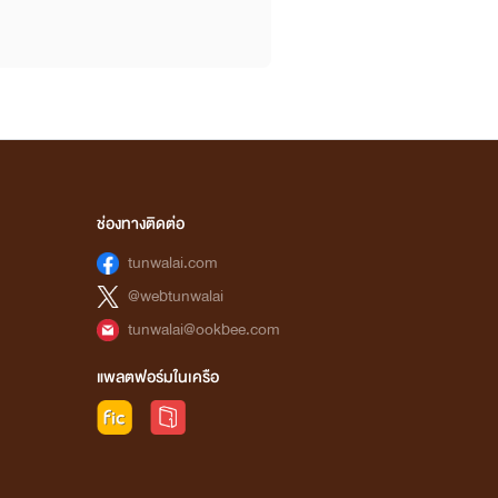
ช่องทางติดต่อ
tunwalai.com
@webtunwalai
tunwalai@ookbee.com
แพลตฟอร์มในเครือ