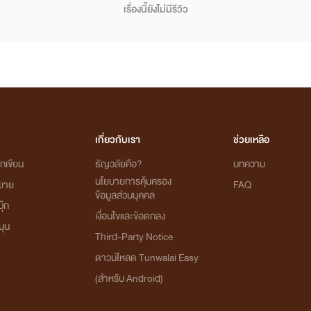
เรื่องนี้ยังไม่มีรีวิว
เกี่ยวกับเรา
ช่วยเหลือ
กเขียน
ธัญวลัยคือ?
บทความ
นโยบายการคุ้มครอง
ิยาย
FAQ
ข้อมูลส่วนบุคคล
ุ๊ก
เงื่อนไขและข้อตกลง
นุน
Third-Party Notice
ดาวน์โหลด Tunwalai Easy
(สำหรับ Android)