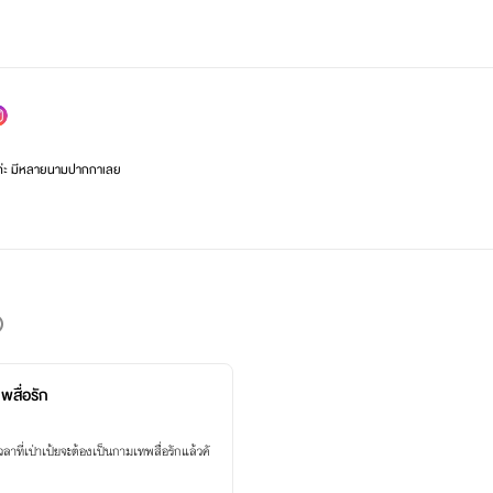
เองค่ะ มีหลายนามปากกาเลย
แฟนตาซี
นต์ รีวิว หรือเปย์ก็ได้ ขอบคุณค่ะ
พสื่อรัก
เวลาที่เป่าเป้ยจะต้องเป็นกามเทพสื่อรักแล้วคั