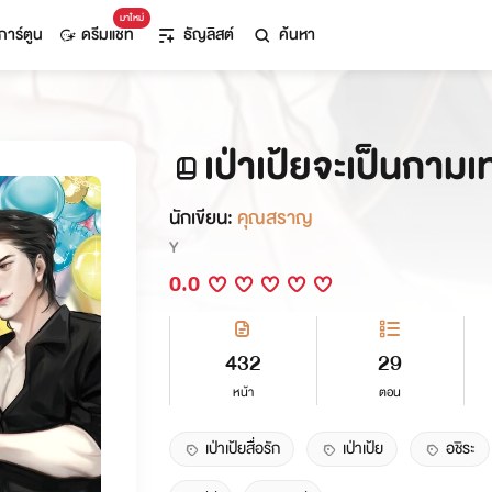
มาใหม่
การ์ตูน
ดรีมแชท
ธัญลิสต์
ค้นหา
เป่าเป้ยจะเป็นกามเ
นักเขียน:
คุณสราญ
Y
0.0
432
29
หน้า
ตอน
เป่าเป้ยสื่อรัก
เป่าเป้ย
อชิระ