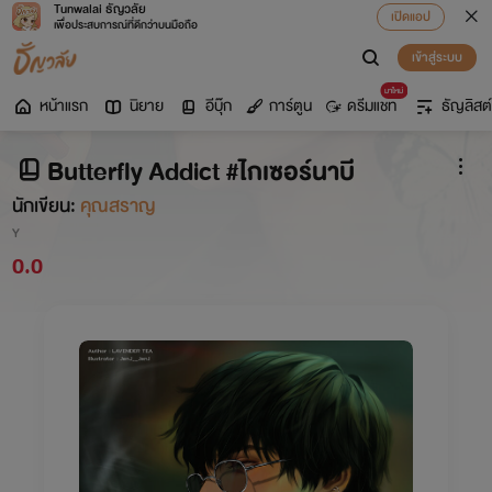
Tunwalai ธัญวลัย
เปิดแอป
เพื่อประสบการณ์ที่ดีกว่าบนมือถือ
เข้าสู่ระบบ
มาใหม่
หน้าแรก
นิยาย
อีบุ๊ก
การ์ตูน
ดรีมแชท
ธัญลิสต์
Butterfly Addict #ไกเซอร์นาบี
นักเขียน:
คุณสราญ
Y
0.0