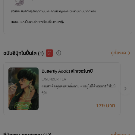
สวัสดีค่ะ ยินดีที่ได้รู้จักทุกท่านนะคะ คุณสราญเองค่ะ มีหลายนามปากกาเลย
ROSE TEA เป็นนามปากกาเขียนเรื่องชายหญิง
LAVENDER TEA เป็นนามปากกาเขียนเรื่องวาย
BOOMING TEA เป็นนามปากกาเขียนพีเรียดและแฟนตาซี
ฉบับอีบุ๊กในปิ่นโต (1)
ดูทั้งหมด
หากชอบก็อย่าลืมให้กำลังใจกันนะคะ กดหัวใจ คอมเมนต์ รีวิว หรือเปย์ก็ได้ ขอบคุณค่ะ
Butterfly Addict #ไกเซอร์นาบี
LAVENDER TEA
ผมเสพติดคุณจนจะคลั่งตาย ผมอยู่ไม่ได้หรอกนะถ้าไม่มี
คุณ
179 บาท