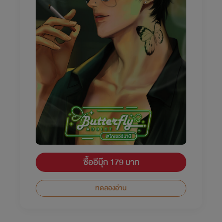
ซื้ออีบุ๊ก 179 บาท
ทดลองอ่าน