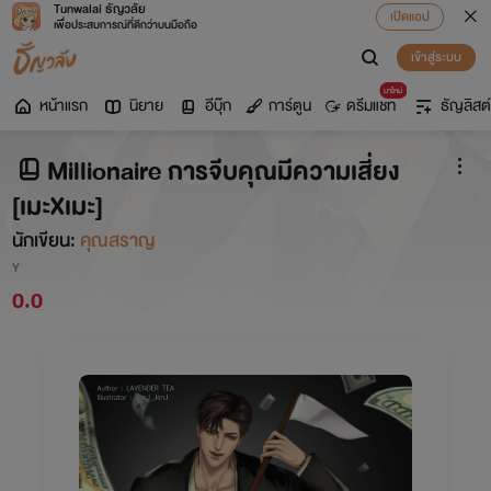
Tunwalai ธัญวลัย
เปิดแอป
เพื่อประสบการณ์ที่ดีกว่าบนมือถือ
เข้าสู่ระบบ
มาใหม่
หน้าแรก
นิยาย
อีบุ๊ก
การ์ตูน
ดรีมแชท
ธัญลิสต์
Millionaire การจีบคุณมีความเสี่ยง
[เมะXเมะ]
นักเขียน:
คุณสราญ
Y
0.0