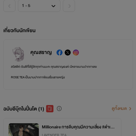
เกี่ยวกับนักเขียน
คุณสราญ
สวัสดีค่ะ ยินดีที่ได้รู้จักทุกท่านนะคะ คุณสราญเองค่ะ มีหลายนามปากกาเลย
ROSE TEA เป็นนามปากกาเขียนเรื่องชายหญิง
LAVENDER TEA เป็นนามปากกาเขียนเรื่องวาย
BOOMING TEA เป็นนามปากกาเขียนพีเรียดและแฟนตาซี
ฉบับอีบุ๊กในปิ่นโต (1)
ดูทั้งหมด
หากชอบก็อย่าลืมให้กำลังใจกันนะคะ กดหัวใจ คอมเมนต์ รีวิว หรือเปย์ก็ได้ ขอบคุณค่ะ
Millionaire การจีบคุณมีความเสี่ยง #ดำเกิง
สามร้อยล้าน
LAVENDER TEA