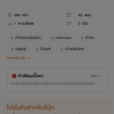
688
หน้า
42
ตอน
1
ดาวน์โหลด
0
รีวิว
ดำเกิงสามร้อยล้าน
millionaire
ดำเกิง
พสุธันย์
ไรวินทร์
เจ้าพ่อต้นไทร
แสดงเพิ่มเติม
นิยายวาย
bl
yaoi
ตลก
คำเตือนเนื้อหา
แสดง
คำเตือนเกี่ยวกับเนื้อหาในเรื่องอาจมีการสปอยล์ถึงเนื้อเรื่องหลัก
โปรโมชันสำหรับอีบุ๊ก