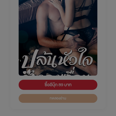
ซื้ออีบุ๊ก 89 บาท
ทดลองอ่าน