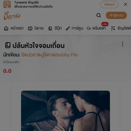
Tunwalai ธัญวลัย
เปิดแอป
เพื่อประสบการณ์ที่ดีกว่าบนมือถือ
เข้าสู่ระบบ
มาใหม่
หน้าแรก
นิยาย
อีบุ๊ก
การ์ตูน
ดรีมแชท
ธัญลิสต์
ปล้นหัวใจจอมเถื่อน
นักเขียน:
รัตน์วรา&ปูริดา&Bobby Pin
รักโรแมนติก
0.0