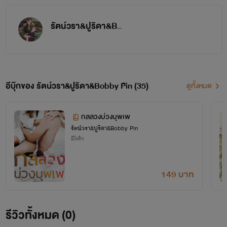
รัตน์วรา&ปูริดา&Bobby Pin
อีบุ๊กของ รัตน์วรา&ปูริดา&Bobby Pin (35)
ดูทั้งหมด
กลลวงบ่วงบุพเพ
รัตน์วรา&ปูริดา&Bobby Pin
อีโรติก
149 บาท
รีวิวทั้งหมด (0)