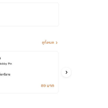
ดูทั้งหมด
า
ปล้นห
&Bobby Pin
รัตน์วรา&ป
รักโรแมนติก
ล็อกนิยาย
ซื้ออี
89 บาท