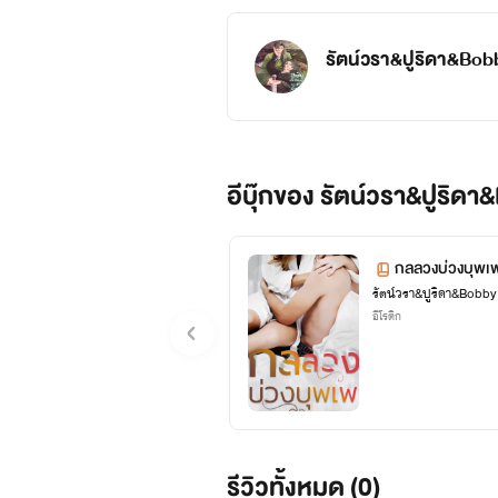
รัตน์วรา&ปูริดา&Bob
อีบุ๊กของ รัตน์วรา&ปูริดา
กลลวงบ่วงบุพเ
รัตน์วรา&ปูริดา&Bobby
อีโรติก
รีวิวทั้งหมด (0)