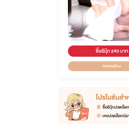
ซื้ออีบุ๊ก 249 บาท
ทดลองอ่าน
โปรโมชันสำหร
ซื้ออีบุ๊กปลดล็
เคยปลดล็อกนิยา