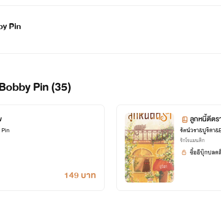
by Pin
&Bobby Pin (35)
พ
ลูกหนี้ตีตร
 Pin
รัตน์วรา&ปูริดา
รักโรแมนติก
ซื้ออีบุ๊กปลด
149 บาท