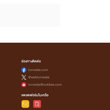
ช่องทางติดต่อ
tunwalai.com
@webtunwalai
tunwalai@ookbee.com
แพลตฟอร์มในเครือ