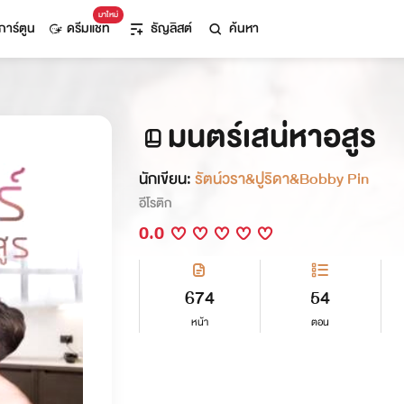
มาใหม่
การ์ตูน
ดรีมแชท
ธัญลิสต์
ค้นหา
มนตร์เสน่หาอสูร
นักเขียน:
รัตน์วรา&ปูริดา&Bobby Pin
อีโรติก
0.0
674
54
หน้า
ตอน