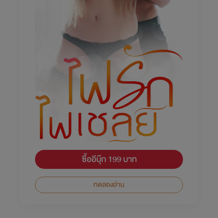
ซื้ออีบุ๊ก 199 บาท
ทดลองอ่าน