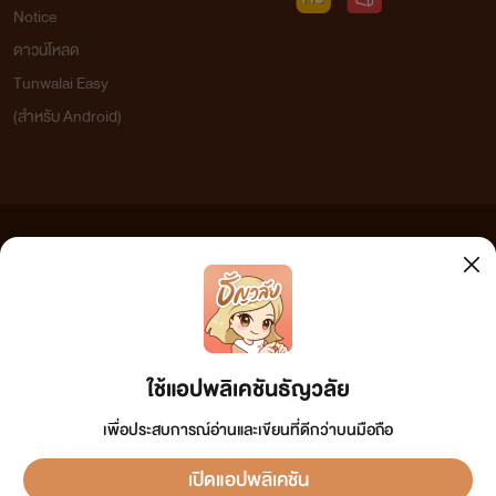
Notice
ดาวน์โหลด
Tunwalai Easy
(สำหรับ Android)
ข้อความที่ท่านได้อ่านจากเว็บไซต์นี้เกิดจากการเขียนโดยสาธารณชนและเผยแพร่โดยอัตโนมัติ ผู้ดูแล
เว็บไซต์แห่งนี้ไม่ได้เห็นด้วยและไม่ขอรับผิดชอบต่อข้อความใดๆ ทั้งสิ้น ดังนั้นผู้อ่านทุกท่านโปรดใช้
วิจารณญาณในการกลั่นกรองด้วยตนเอง และหากท่านพบข้อความใดๆ ที่ขัดต่อกฎหมายและศีลธรรม
กรุณาแจ้งมาที่ tunwalai@ookbee.com เพื่อทีมงานจะได้ดำเนินการในทันที ทั้งนี้ ทางเว็บไซต์ขอสงวน
ลิขสิทธิ์ตามพระราชบัญญัติลิขสิทธิ์ (ฉบับเพิ่มเติม) พ.ศ.2558
ใช้แอปพลิเคชันธัญวลัย
เพื่อประสบการณ์อ่านและเขียนที่ดีกว่าบนมือถือ
เปิดแอปพลิเคชัน