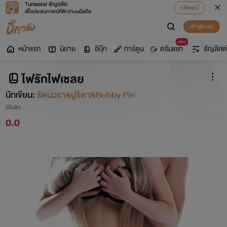
Tunwalai ธัญวลัย
เปิดแอป
เพื่อประสบการณ์ที่ดีกว่าบนมือถือ
เข้าสู่ระบบ
มาใหม่
หน้าแรก
นิยาย
อีบุ๊ก
การ์ตูน
ดรีมแชท
ธัญลิสต์
ไฟรักไฟเชลย
นักเขียน:
รัตน์วรา&ปูริดา&Bobby Pin
อีโรติก
0.0