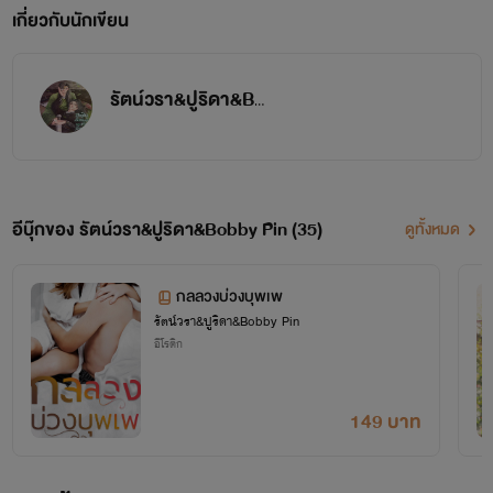
เกี่ยวกับนักเขียน
รัตน์วรา&ปูริดา&Bobby Pin
อีบุ๊กของ รัตน์วรา&ปูริดา&Bobby Pin (35)
ดูทั้งหมด
กลลวงบ่วงบุพเพ
รัตน์วรา&ปูริดา&Bobby Pin
อีโรติก
149 บาท