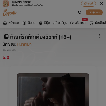
Tunwalai ธัญวลัย
เปิดแอป
เพื่อประสบการณ์ที่ดีกว่าบนมือถือ
เข้าสู่ระบบ
มาใหม่
หน้าแรก
นิยาย
อีบุ๊ก
การ์ตูน
ดรีมแชท
ธัญลิสต์
ทัณฑ์รักหักเตียงวิวาห์ (18+)
นักเขียน:
หมากเม่า
รักโรแมนติก
5.0