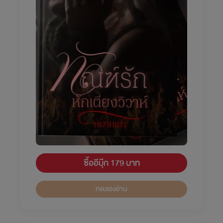
ซื้ออีบุ๊ก 179 บาท
ทดลองอ่าน