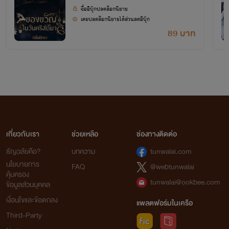
ซื้ออีบุ๊กปลดล็อกนิยาย
เคยปลดล็อกนิยายได้ส่วนลดอีบุ๊ก
89 บาท
เกี่ยวกับเรา
ช่วยเหลือ
ช่องทางติดต่อ
ธัญวลัยคือ?
บทความ
tunwalai.com
นโยบายการ
FAQ
@webtunwalai
คุ้มครอง
tunwalai@ookbee.com
ข้อมูลส่วนบุคคล
เงื่อนไขและข้อตกลง
แพลตฟอร์มในเครือ
Third-Party