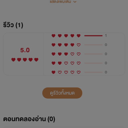
แสดงเพิ่มเติม
กรกฎก็ต้องได้ความจริงอยู่ดี สู้พูดคร่าว ๆ แบบไม่ลงรายละเอียด
ไม่ให้ความสำคัญแค่นั้นก็น่าจะดึงความสนใจคู่สนทนาออกจาก
เรื่องพวกนั้นได้ “ฉันหนีออกจากบ้านมา เพราะที่บ้านจะบังคับให้
รีวิว (1)
แต่งงานกับคนที่ไม่รู้จัก” หญิงสาวหยุดกลืนน้ำลายโดยไม่ได้มอง
1
ว่ามือคู่ใหญ่กำลังกำพวงมาลัยรถเอาไว้แน่น “แล้วยังไงอีก” เขา
0
แทบจะขบกราม
5.0
0
0
0
ดูรีวิวทั้งหมด
ตอนทดลองอ่าน (0)