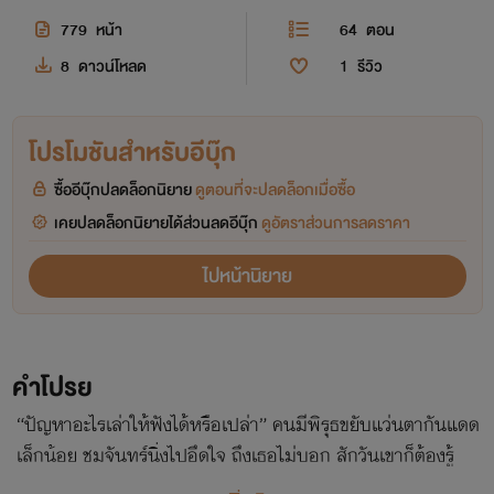
779
หน้า
64
ตอน
8
ดาวน์โหลด
1
รีวิว
โปรโมชันสำหรับอีบุ๊ก
ซื้ออีบุ๊กปลดล็อกนิยาย
ดูตอนที่จะปลดล็อกเมื่อซื้อ
เคยปลดล็อกนิยายได้ส่วนลดอีบุ๊ก
ดูอัตราส่วนการลดราคา
ไปหน้านิยาย
คำโปรย
“ปัญหาอะไรเล่าให้ฟังได้หรือเปล่า” คนมีพิรุธขยับแว่นตากันแดด
เล็กน้อย ชมจันทร์นิ่งไปอึดใจ ถึงเธอไม่บอก สักวันเขาก็ต้องรู้
จากกรกฎ ไม่มีทางปิดมิด หรือต่อให้เธอโกหกถ้าเขาไปถาม