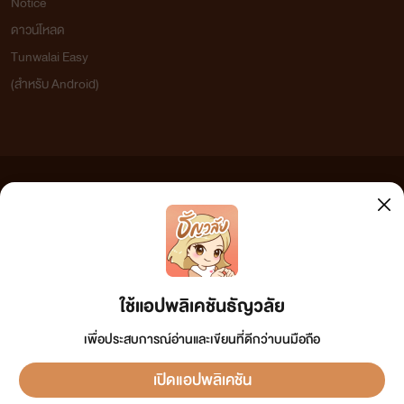
Notice
ดาวน์โหลด
Tunwalai Easy
(สำหรับ Android)
ข้อความที่ท่านได้อ่านจากเว็บไซต์นี้เกิดจากการเขียนโดยสาธารณชนและเผยแพร่โดยอัตโนมัติ ผู้ดูแล
เว็บไซต์แห่งนี้ไม่ได้เห็นด้วยและไม่ขอรับผิดชอบต่อข้อความใดๆ ทั้งสิ้น ดังนั้นผู้อ่านทุกท่านโปรดใช้
วิจารณญาณในการกลั่นกรองด้วยตนเอง และหากท่านพบข้อความใดๆ ที่ขัดต่อกฎหมายและศีลธรรม
กรุณาแจ้งมาที่ tunwalai@ookbee.com เพื่อทีมงานจะได้ดำเนินการในทันที ทั้งนี้ ทางเว็บไซต์ขอสงวน
ลิขสิทธิ์ตามพระราชบัญญัติลิขสิทธิ์ (ฉบับเพิ่มเติม) พ.ศ.2558
ใช้แอปพลิเคชันธัญวลัย
เพื่อประสบการณ์อ่านและเขียนที่ดีกว่าบนมือถือ
เปิดแอปพลิเคชัน