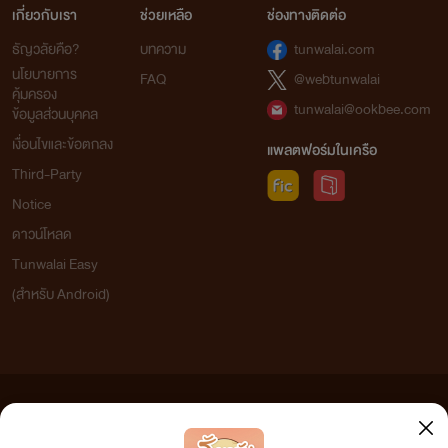
เกี่ยวกับเรา
ช่วยเหลือ
ช่องทางติดต่อ
ธัญวลัยคือ?
บทความ
tunwalai.com
นโยบายการ
FAQ
@webtunwalai
คุ้มครอง
tunwalai@ookbee.com
ข้อมูลส่วนบุคคล
เงื่อนไขและข้อตกลง
แพลตฟอร์มในเครือ
Third-Party
Notice
ดาวน์โหลด
Tunwalai Easy
(สำหรับ Android)
ข้อความที่ท่านได้อ่านจากเว็บไซต์นี้เกิดจากการเขียนโดยสาธารณชนและเผยแพร่โดยอัตโนมัติ ผู้ดูแล
เว็บไซต์แห่งนี้ไม่ได้เห็นด้วยและไม่ขอรับผิดชอบต่อข้อความใดๆ ทั้งสิ้น ดังนั้นผู้อ่านทุกท่านโปรดใช้