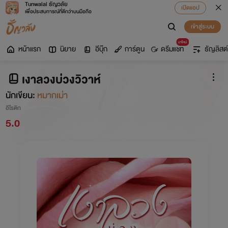
Tunwalai ธัญวลัย
เปิดแอป
เพื่อประสบการณ์ที่ดีกว่าบนมือถือ
เข้าสู่ระบบ
มาใหม่
หน้าแรก
นิยาย
อีบุ๊ก
การ์ตูน
ดรีมแชท
ธัญลิสต์
เงาลวงบ่วงวิวาห์
นักเขียน:
หมากเม่า
อีโรติก
5.0