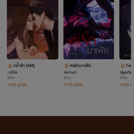
ขย้ำรัก [SM]
ศรรักมาเฟีย
Fata
เวย์นิส
หมากเม่า
ณัฐลภัส.
อีโรติก
อีโรติก
อีโรติก
199 บาท
119 บาท
199 บ