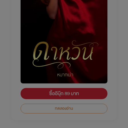
ซื้ออีบุ๊ก 89 บาท
ทดลองอ่าน