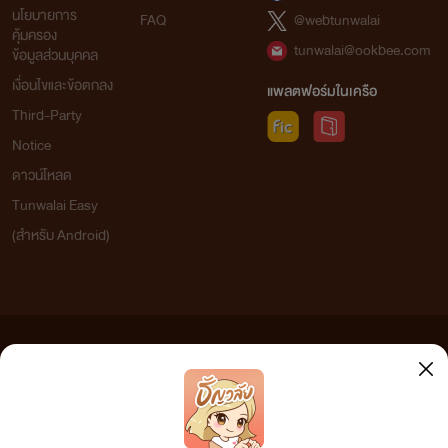
นโยบายการ
FAQ
@webtunwalai
คุ้มครอง
tunwalai@ookbee.com
ข้อมูลส่วนบุคคล
เงื่อนไขและข้อตกลง
แพลตฟอร์มในเครือ
Third-Party
Notice
ดาวน์โหลด
Tunwalai Easy
(สำหรับ Android)
ข้อความที่ท่านได้อ่านจากเว็บไซต์นี้เกิดจากการเขียนโดยสาธารณชนและเผยแพร่โดยอัตโนมัติ ผู้ดูแล
เว็บไซต์แห่งนี้ไม่ได้เห็นด้วยและไม่ขอรับผิดชอบต่อข้อความใดๆ ทั้งสิ้น ดังนั้นผู้อ่านทุกท่านโปรดใช้
วิจารณญาณในการกลั่นกรองด้วยตนเอง และหากท่านพบข้อความใดๆ ที่ขัดต่อกฎหมายและศีลธรรม
กรุณาแจ้งมาที่ tunwalai@ookbee.com เพื่อทีมงานจะได้ดำเนินการในทันที ทั้งนี้ ทางเว็บไซต์ขอสงวน
ลิขสิทธิ์ตามพระราชบัญญัติลิขสิทธิ์ (ฉบับเพิ่มเติม) พ.ศ.2558