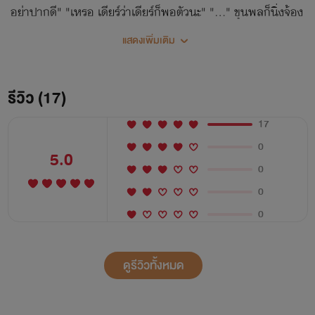
อย่าปากดี" "เหรอ เดียร์ว่าเดียร์ก็พอตัวนะ" "..." ขุนพลก็นิ่งจ้อง
มองไปยังดวงตากลมโตของหญิงสาวตรงหน้า คนตัวเล็กก็ยืนนิ่ง
แสดงเพิ่มเติม
มองหน้าพี่ชายเพื่อนกลับก่อนจะยกมือขึ้นมาลูบผมทัดเข้าที่หูเล็ก
ส่งสายตายั่วยวนกวนประสาทไปยังร่างสูง "ถ้าไม่มีอะไรแล้ว
ขอตัวก่อนนะคะ" พูดจบ สองเท้าเล็กก็ทำท่าจะเดินออกไป แต่
รีวิว (17)
แล้วก็ต้องชะงักนิ่งไปทันทีที่ได้ยินเสียงกดต่ำที่ออกมาจากปาก
17
หนาของอาจารย์ผู้ช่วย "รู้ไหมเวลาพี่โมโหมันเป็นยังไง" "..."
0
เดียร์น่าก็นิ่ง "ถ้าคิดจะไม่หยุดท้าทาย ก็ระวังตัวไว้ให้ดี"
5.0
0
0
0
ดูรีวิวทั้งหมด