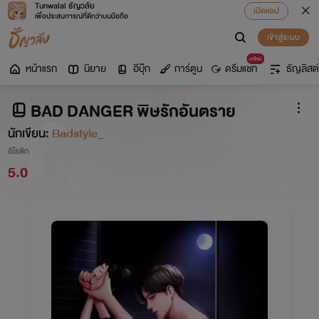
Tunwalai ธัญวลัย
เปิดแอป
เพื่อประสบการณ์ที่ดีกว่าบนมือถือ
เข้าสู่ระบบ
มาใหม่
หน้าแรก
นิยาย
อีบุ๊ก
การ์ตูน
ดรีมแชท
ธัญลิสต์
BAD DANGER พิษรักอันตราย
นักเขียน:
Badstyle_
อีโรติก
5.0