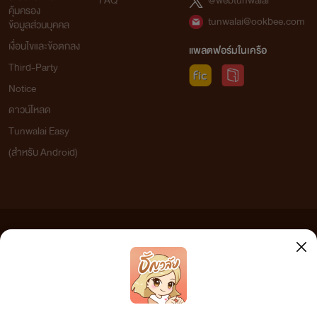
FAQ
@webtunwalai
คุ้มครอง
tunwalai@ookbee.com
ข้อมูลส่วนบุคคล
เงื่อนไขและข้อตกลง
แพลตฟอร์มในเครือ
Third-Party
Notice
ดาวน์โหลด
Tunwalai Easy
(สำหรับ Android)
ข้อความที่ท่านได้อ่านจากเว็บไซต์นี้เกิดจากการเขียนโดยสาธารณชนและเผยแพร่โดยอัตโนมัติ ผู้ดูแล
เว็บไซต์แห่งนี้ไม่ได้เห็นด้วยและไม่ขอรับผิดชอบต่อข้อความใดๆ ทั้งสิ้น ดังนั้นผู้อ่านทุกท่านโปรดใช้
วิจารณญาณในการกลั่นกรองด้วยตนเอง และหากท่านพบข้อความใดๆ ที่ขัดต่อกฎหมายและศีลธรรม
กรุณาแจ้งมาที่ tunwalai@ookbee.com เพื่อทีมงานจะได้ดำเนินการในทันที ทั้งนี้ ทางเว็บไซต์ขอสงวน
ลิขสิทธิ์ตามพระราชบัญญัติลิขสิทธิ์ (ฉบับเพิ่มเติม) พ.ศ.2558