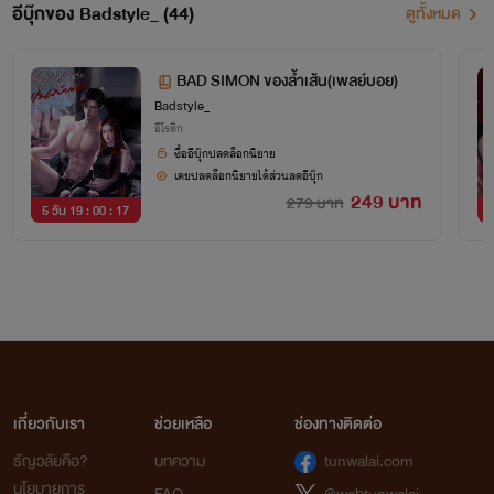
อีบุ๊กของ Badstyle_ (44)
ดูทั้งหมด
BAD SIMON ของล้ำเส้น(เพลย์บอย)
Badstyle_
อีโรติก
ซื้ออีบุ๊กปลดล็อกนิยาย
เคยปลดล็อกนิยายได้ส่วนลดอีบุ๊ก
249 บาท
279 บาท
5 วัน 19 : 00 : 16
6
เกี่ยวกับเรา
ช่วยเหลือ
ช่องทางติดต่อ
ธัญวลัยคือ?
บทความ
tunwalai.com
นโยบายการ