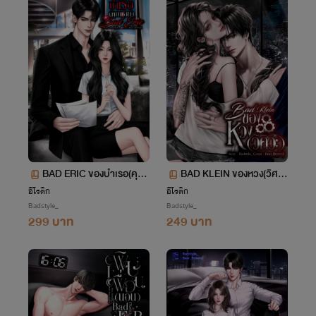
BAD ERIC ของบำเรอ(คุณ
BAD KLEIN ของหวง(วิศว
ชาย)
ะ)
อีโรติก
อีโรติก
Badstyle_
Badstyle_
299 บาท
249 บาท