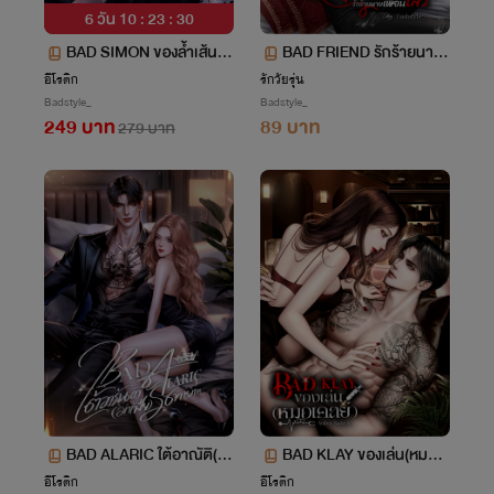
6 วัน 10 : 23 : 30
BAD SIMON ของล้ำเส้น(เ
BAD FRIEND รักร้ายนายเ
พลย์บอย)
พื่อนเลว
อีโรติก
รักวัยรุ่น
Badstyle_
Badstyle_
249 บาท
89 บาท
279 บาท
BAD ALARIC ใต้อาณัติ(ม
BAD KLAY ของเล่น(หมอเ
าเฟีย)รัชทายาท
คลย์)
อีโรติก
อีโรติก