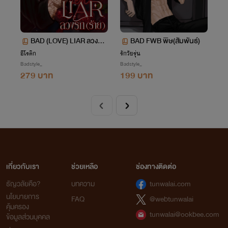
BAD (LOVE) LIAR ลวงรัก
BAD FWB พิษ(สัมพันธ์)
(ร้าย) 25+
อีโรติก
รักวัยรุ่น
Badstyle_
Badstyle_
279 บาท
199 บาท
เกี่ยวกับเรา
ช่วยเหลือ
ช่องทางติดต่อ
ธัญวลัยคือ?
บทความ
tunwalai.com
นโยบายการ
FAQ
@webtunwalai
คุ้มครอง
tunwalai@ookbee.com
ข้อมูลส่วนบุคคล