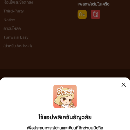
เงื่อนไขและข้อตกลง
แพลตฟอร์มในเครือ
Third-Party
Notice
ดาวน์โหลด
Tunwalai Easy
(สำหรับ Android)
ข้อความที่ท่านได้อ่านจากเว็บไซต์นี้เกิดจากการเขียนโดยสาธารณชนและเผยแพร่โดยอัตโนมัติ ผู้ดูแล
เว็บไซต์แห่งนี้ไม่ได้เห็นด้วยและไม่ขอรับผิดชอบต่อข้อความใดๆ ทั้งสิ้น ดังนั้นผู้อ่านทุกท่านโปรดใช้
วิจารณญาณในการกลั่นกรองด้วยตนเอง และหากท่านพบข้อความใดๆ ที่ขัดต่อกฎหมายและศีลธรรม
กรุณาแจ้งมาที่ tunwalai@ookbee.com เพื่อทีมงานจะได้ดำเนินการในทันที ทั้งนี้ ทางเว็บไซต์ขอสงวน
ลิขสิทธิ์ตามพระราชบัญญัติลิขสิทธิ์ (ฉบับเพิ่มเติม) พ.ศ.2558
ใช้แอปพลิเคชันธัญวลัย
เพื่อประสบการณ์อ่านและเขียนที่ดีกว่าบนมือถือ