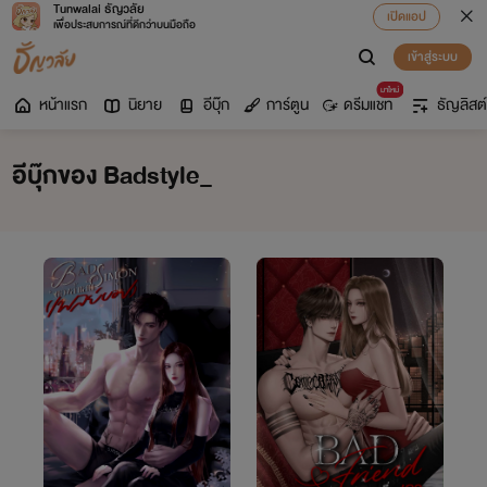
Tunwalai ธัญวลัย
เปิดแอป
เพื่อประสบการณ์ที่ดีกว่าบนมือถือ
เข้าสู่ระบบ
มาใหม่
หน้าแรก
นิยาย
อีบุ๊ก
การ์ตูน
ดรีมแชท
ธัญลิสต์
อีบุ๊กของ Badstyle_