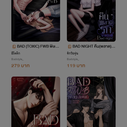
BAD (TOXIC) FWB พิษเพื่
BAD NIGHT คืน(พลาด)รั
อน(นอน) 20+
กนายรุ่นพี่ 20+
อีโรติก
รักวัยรุ่น
Badstyle_
Badstyle_
279 บาท
119 บาท