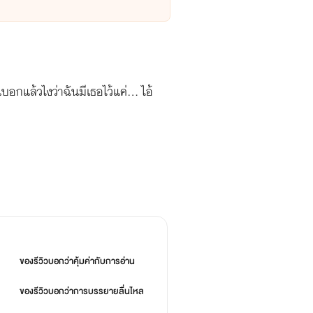
อกแล้วไงว่าฉันมีเธอไว้แค่... ไอ้
ของรีวิวบอกว่า
คุ้มค่ากับการอ่าน
ของรีวิวบอกว่า
การบรรยายลื่นไหล