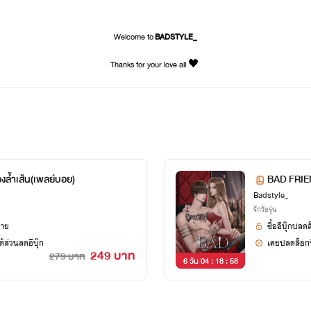
Welcome to
BADSTYLE_
Thanks for your love all 🖤
ล้ำเส้น(เพลย์บอย)
BAD FRIEN
Badstyle_
รักวัยรุ่น
ยาย
ซื้ออีบุ๊กปลด
้ส่วนลดอีบุ๊ก
เคยปลดล็อกนิ
249 บาท
279 บาท
6 วัน 04 : 18 : 58