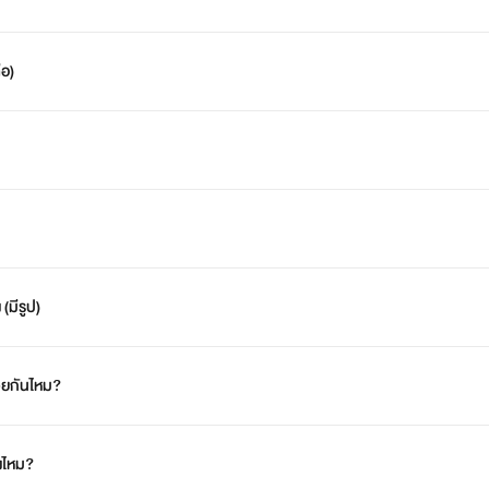
่อ)
(มีรูป)
้วยกันไหม?
งไหม?