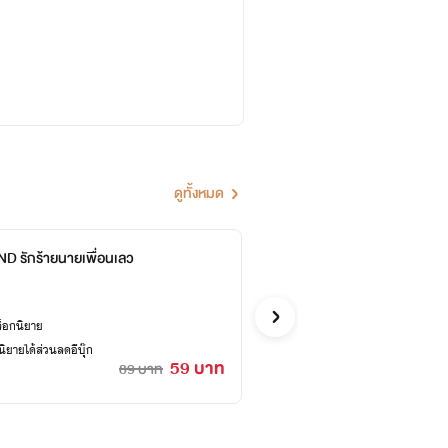
ดูทั้งหมด
D รักร้ายนายเพื่อนเลว
BAD A
Badstyle_
อีโรติก
ล็อกนิยาย
ซื้ออี
ยายได้ส่วนลดอีบุ๊ก
เคยปลด
59 บาท
89 บาท
6 วัน 04 : 18 : 58