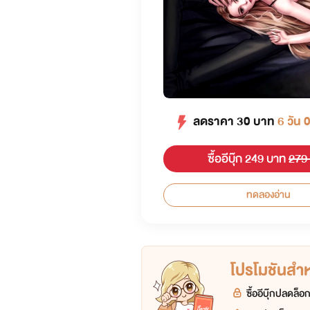
ลดราคา
30
บาท
6 วัน 
ซื้ออีบุ๊ก 249 บาท
279
ทดลองอ่าน
โปรโมชันสำหร
ซื้ออีบุ๊กปลดล็