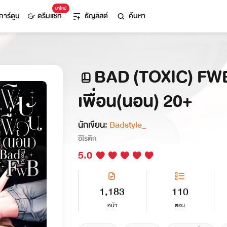
มาใหม่
การ์ตูน
ดรีมแชท
ธัญลิสต์
ค้นหา
BAD (TOXIC) FWB
เพื่อน(นอน) 20+
นักเขียน:
Badstyle_
อีโรติก
5.0
1,183
110
หน้า
ตอน