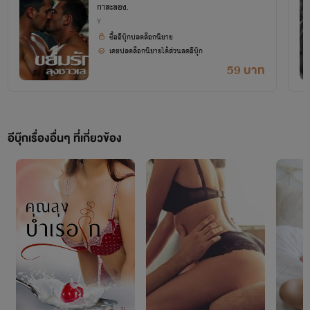
กาสะลอง.
Y
ซื้ออีบุ๊กปลดล็อกนิยาย
เคยปลดล็อกนิยายได้ส่วนลดอีบุ๊ก
59 บาท
อีบุ๊กเรื่องอื่นๆ ที่เกี่ยวข้อง