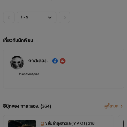
เกี่ยวกับนักเขียน
กาสะลอง.
จำเลยสวาทคุณอา
อีบุ๊กของ กาสะลอง. (364)
ดูทั้งหมด
ขย่มลำลุงชาวเล ( Y A O I ) วาย