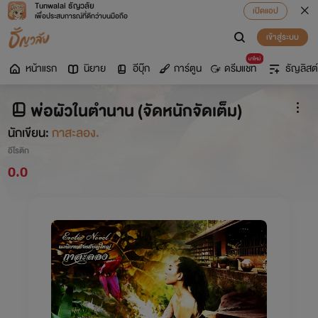
Tunwalai ธัญวลัย
เปิดแอป
เพื่อประสบการณ์ที่ดีกว่าบนมือถือ
เข้าสู่ระบบ
มาใหม่
หน้าแรก
นิยาย
อีบุ๊ก
การ์ตูน
ดรีมแชท
ธัญลิสต์
พ่อผัวในตำนาน (จัดหนักจัดเต็ม)
นักเขียน:
กาสะลอง.
อีโรติก
0.0