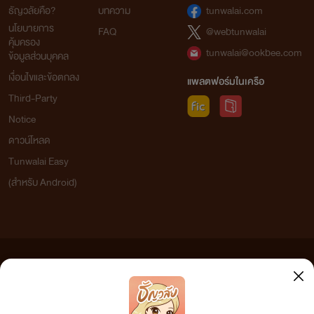
ธัญวลัยคือ?
บทความ
tunwalai.com
นโยบายการ
FAQ
@webtunwalai
คุ้มครอง
tunwalai@ookbee.com
ข้อมูลส่วนบุคคล
เงื่อนไขและข้อตกลง
แพลตฟอร์มในเครือ
Third-Party
Notice
ดาวน์โหลด
Tunwalai Easy
(สำหรับ Android)
ข้อความที่ท่านได้อ่านจากเว็บไซต์นี้เกิดจากการเขียนโดยสาธารณชนและเผยแพร่โดยอัตโนมัติ ผู้ดูแล
เว็บไซต์แห่งนี้ไม่ได้เห็นด้วยและไม่ขอรับผิดชอบต่อข้อความใดๆ ทั้งสิ้น ดังนั้นผู้อ่านทุกท่านโปรดใช้
วิจารณญาณในการกลั่นกรองด้วยตนเอง และหากท่านพบข้อความใดๆ ที่ขัดต่อกฎหมายและศีลธรรม
กรุณาแจ้งมาที่ tunwalai@ookbee.com เพื่อทีมงานจะได้ดำเนินการในทันที ทั้งนี้ ทางเว็บไซต์ขอสงวน