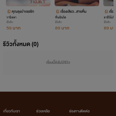
คุณลุงบำเรอรัก
เรื่องเสียว..สายหื่น
เรื่อ
วานิลลา
หื่นมินโฮ
อายิโน๊ะโม
อีโรติก
อีโรติก
อีโรติก
59 บาท
89 บาท
89 บา
รีวิวทั้งหมด (0)
เรื่องนี้ยังไม่มีรีวิว
เกี่ยวกับเรา
ช่วยเหลือ
ช่องทางติดต่อ