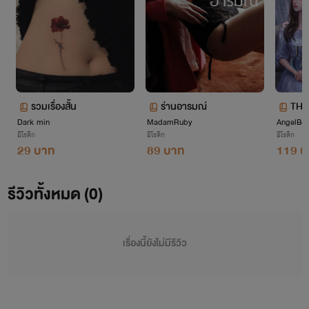
รวมเรื่องสั้น
ร่านอารม​ณ​์​
THE
Dark min
MadamRuby
AngelBel
หัว
อีโรติก
อีโรติก
อีโรติก
29 บาท
89 บาท
119 บ
รีวิวทั้งหมด (0)
เรื่องนี้ยังไม่มีรีวิว