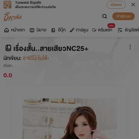
Tunwalai ธัญวลัย
เปิดแอป
เพื่อประสบการณ์ที่ดีกว่าบนมือถือ
เข้าสู่ระบบ
มาใหม่
หน้าแรก
นิยาย
อีบุ๊ก
การ์ตูน
ดรีมแชท
ธัญลิสต์
เรื่องสั้น..สายเสียวNC25+
นักเขียน:
อายิโน๊ะโมโต๊ะ
อีโรติก
0.0