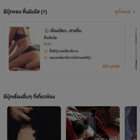
อีบุ๊กของ หื่นมินโฮ (7)
ดูทั้งหมด
เรื่องเสียว..สายหื่น
หื่นมินโฮ
อีโรติก
ซื้ออีบุ๊กปลดล็อกนิยาย
เคยปลดล็อกนิยายได้ส่วนลดอีบุ๊ก
89 บาท
อีบุ๊กเรื่องอื่นๆ ที่เกี่ยวข้อง