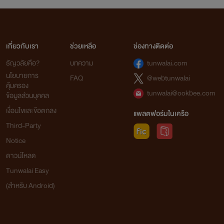
เกี่ยวกับเรา
ช่วยเหลือ
ช่องทางติดต่อ
ธัญวลัยคือ?
บทความ
tunwalai.com
นโยบายการ
FAQ
@webtunwalai
คุ้มครอง
tunwalai@ookbee.com
ข้อมูลส่วนบุคคล
เงื่อนไขและข้อตกลง
แพลตฟอร์มในเครือ
Third-Party
Notice
ดาวน์โหลด
Tunwalai Easy
(สำหรับ Android)