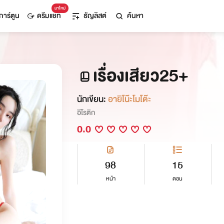
มาใหม่
การ์ตูน
ดรีมแชท
ธัญลิสต์
ค้นหา
เรื่องเสียว25+
นักเขียน:
อายิโน๊ะโมโต๊ะ
อีโรติก
0.0
98
15
หน้า
ตอน