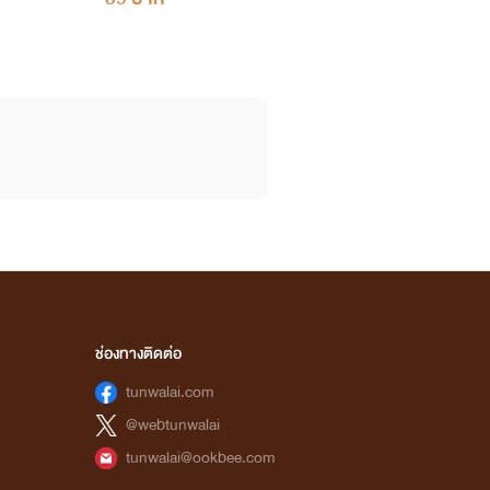
ช่องทางติดต่อ
tunwalai.com
@webtunwalai
tunwalai@ookbee.com