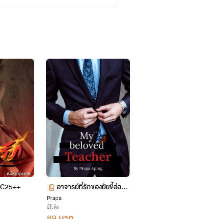
 NC25++
อาจารย์ที่รักของยัยขี้อ่อย
Prapa
(ซื้ออีบุ๊คถูกกว่า)
อีโรติก
89 บาท