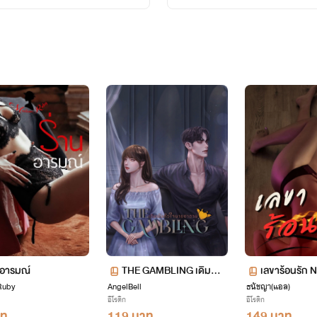
อารม​ณ​์​
THE GAMBLING เดิมพัน
เลขาร้อนรัก
uby
AngelBell
หัวใจนายซาตาน
ธนัชญา(แอล)
อีโรติก
อีโรติก
าท
119 บาท
149 บาท