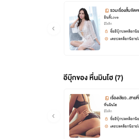
รวมเรื่องสั้นจัด
อินดี้Love
อีโรติก
ซื้ออีบุ๊กปลดล็อกนิ
เคยปลดล็อกนิยายได
อีบุ๊กของ หื่นมินโฮ (7)
เรื่องเสียว..สายหื
หื่นมินโฮ
อีโรติก
ซื้ออีบุ๊กปลดล็อกนิ
เคยปลดล็อกนิยายได