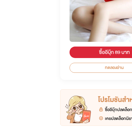
ซื้ออีบุ๊ก 89 บาท
ทดลองอ่าน
โปรโมชันสำหร
ซื้ออีบุ๊กปลดล็
เคยปลดล็อกนิยา