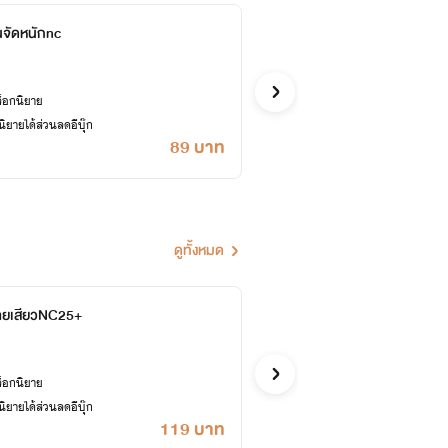
้นจัดหนักnc
เรื่อ
อายิโน๊ะโมโต
อีโรติก
ล็อกนิยาย
ซื้ออี
ยายได้ส่วนลดอีบุ๊ก
เคยปลด
89 บาท
ดูทั้งหมด
..สายเสียวNC25+
รวมเร
อายิโน๊ะโมโต
อีโรติก
ล็อกนิยาย
ซื้ออี
ยายได้ส่วนลดอีบุ๊ก
เคยปลด
119 บาท