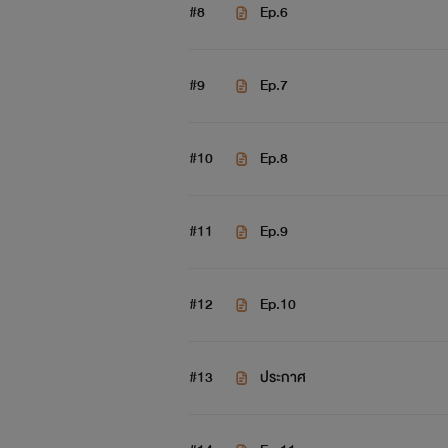
#8
Ep.6
#9
Ep.7
#10
Ep.8
#11
Ep.9
#12
Ep.10
#13
ประกาศ