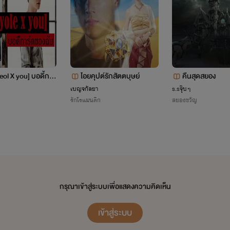
ol X you] บอดี้การ์
ไอยคุปต์รักสัตตบุษย์
คืนสุดสยอง
ัน
เบญจกัลยา
s.sจุ๊บๆ
รักโรแมนติก
สยองขวัญ
กรุณาเข้าสู่ระบบเพื่อแสดงความคิดเห็น
เข้าสู่ระบบ