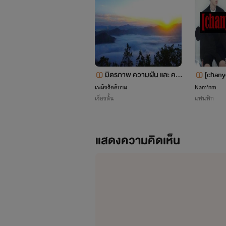
มิตรภาพ ความฝัน และ คว
[chanye
ามทรงจำ
ดของฉ
เพลิงรัตติกาล
Nam'nm
เรื่องสั้น
แฟนฟิก
แสดงความคิดเห็น