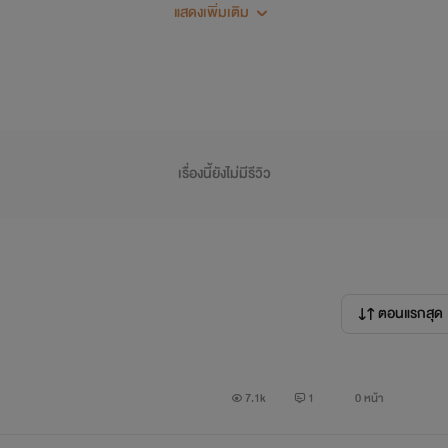
นายไม่มีสิทธิมาทำกับแม่ฉันแบบนี้นะ
แสดงเพิ่มเติม
"แบม"
ทำไมจะทำไม่ได้
ผู้หญิงร่านๆอย่างแม่นายโดนแค่นี้มันยังน้อยไป
เรื่องนี้ยังไม่มีรีวิว
ตอนแรกสุด
7.1k
1
0 หน้า