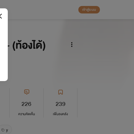
เข้าสู่ระบบ
8+ (ท้องได้)
226
239
ความคิดเห็น
เพิ่มลงคลัง
y