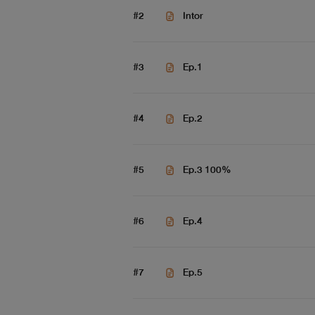
#2
Intor
#3
Ep.1
#4
Ep.2
#5
Ep.3 100%
#6
Ep.4
#7
Ep.5