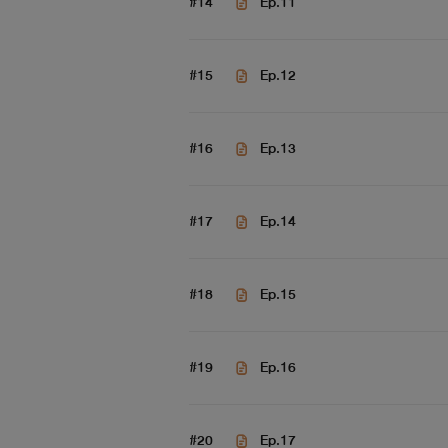
#14
Ep.11
#15
Ep.12
#16
Ep.13
#17
Ep.14
#18
Ep.15
#19
Ep.16
#20
Ep.17