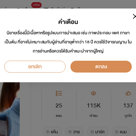
มาใหม่
การ์ตูน
ดรีมแชท
ธัญลิสต์
ค้นหา
คำเตือน
นิยายเรื่องนี้มีเนื้อหาหรือรูปแบบการนำเสนอ เช่น ภาพประกอบ เพศ ภาษา
แค้นรัก...แค้นร้าย 1
เป็นต้น ที่อาจไม่เหมาะสมกับผู้อ่านที่อายุต่ำกว่า 18 ปี ควรใช้วิจารณญาน ใน
การอ่านหรือควรได้รับคำแนะนำจากผู้ใหญ่
นักเขียน:
หมูจิ้น
ยกเลิก
ตกลง
Y
0.0
25
115K
137
ตอน
เข้าชม
ถูกใจ
แค้น
วาย
มาร์ค
แบม