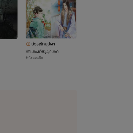
บ่วงงรักบุปผา
ม่านเมฆ,อวิ๋นมู่,มุกเมฆา
รักโรแมนติก