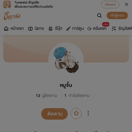
Tunwalai ธัญวลัย
เปิดแอป
เพื่อประสบการณ์ที่ดีกว่าบนมือถือ
เข้าสู่ระบบ
มาใหม่
หน้าแรก
นิยาย
อีบุ๊ก
การ์ตูน
ดรีมแชท
ธัญลิสต์
หมูจิ้น
12
ผู้ติดตาม
1
กำลังติดตาม
ติดตาม