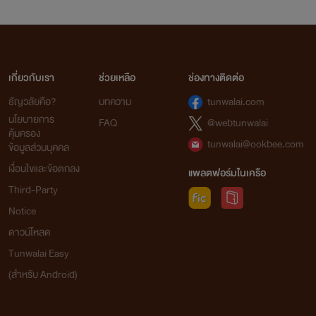
เกี่ยวกับเรา
ช่วยเหลือ
ช่องทางติดต่อ
ธัญวลัยคือ?
บทความ
tunwalai.com
นโยบายการ
FAQ
@webtunwalai
คุ้มครอง
tunwalai@ookbee.com
ข้อมูลส่วนบุคคล
เงื่อนไขและข้อตกลง
แพลตฟอร์มในเครือ
Third-Party
Notice
ดาวน์โหลด
Tunwalai Easy
(สำหรับ Android)