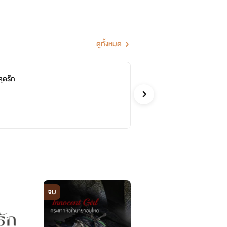
ดูทั้งหมด
ดุดรัก
เร
อินเอวา
รักโรแ
จบ