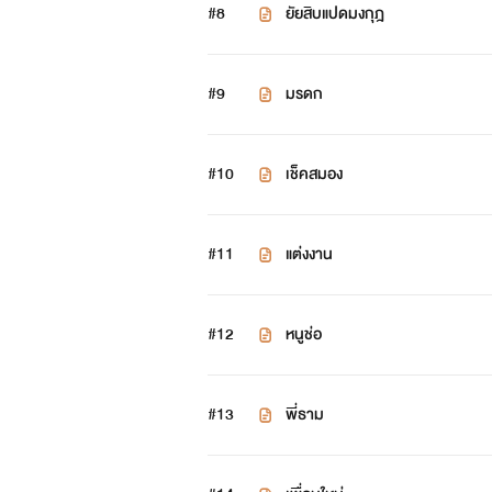
#8
ยัยสิบแปดมงกุฎ
#9
มรดก
#10
เช็คสมอง
#11
แต่งงาน
#12
หนูช่อ
ธามจึง
#13
พี่ธาม
ทว