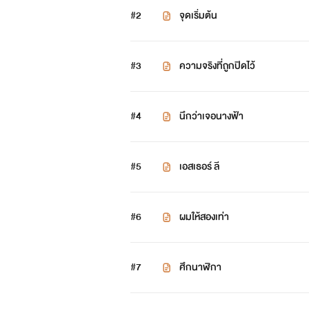
#2
จุดเริ่มต้น
#3
ความจริงที่ถูกปิดไว้
#4
นึกว่าเจอนางฟ้า
#5
เอสเธอร์ ลี
#6
ผมให้สองเท่า
#7
ศึกนาฬิกา
เร