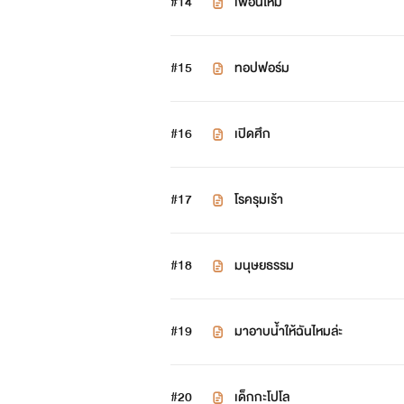
#14
เพื่อนใหม่
จน
#15
ทอปฟอร์ม
#16
เปิดศึก
#17
โรครุมเร้า
-------
#18
มนุษยธรรม
#19
มาอาบน้ำให้ฉันไหมล่ะ
#20
เด็กกะโปโล