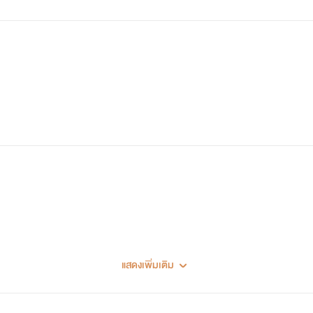
เรื่องของหมอธัชก็วางแผงแล้วนะค้าาา
แสดงเพิ่มเติม