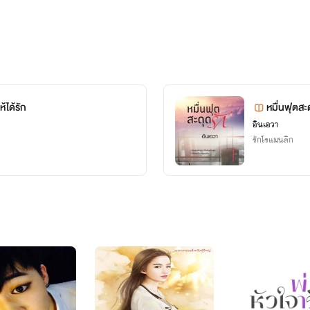
้ได้รัก
หมื่นฟุตสะ
อินเอวา
รักโรแมนติก