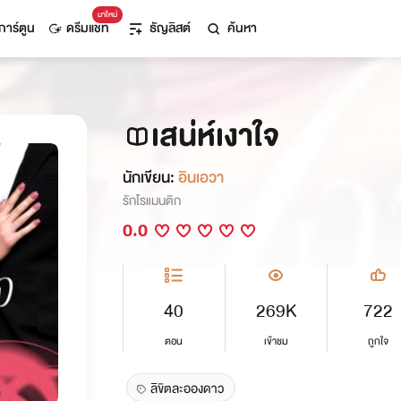
มาใหม่
การ์ตูน
ดรีมแชท
ธัญลิสต์
ค้นหา
เสน่ห์เงาใจ
นักเขียน:
อินเอวา
รักโรแมนติก
0.0
40
269K
722
ตอน
เข้าชม
ถูกใจ
ลิขิตละอองดาว