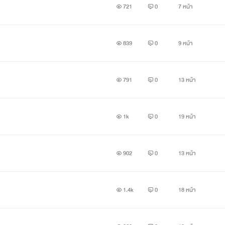
สาวน้อยผู้ดูเเลคุณย่า ที่ (ดูเหมือนจะ) หวังรวยทางลัด
721
0
7 หน้า
จ้องจับพี่ชายฝาเเฝดของธามเป็นสามี
839
0
9 หน้า
เรื่องชวนมึนเข้าไปอีก เมื่อเขาไปรู้มาว่า เอสเธอร์ ลี
791
0
13 หน้า
คือทายาทผู้ได้รับมรดกมหาศาลจากมหาเศรษฐีชางสิงคโปร์ผู้ล่วงลับ
1k
0
19 หน้า
ขณะที่ช่อผกากลับไม่ยอมรับว่าเธอคือเอสเธอร์ เเละไม่เเยเเสมรดกที่ว่
902
0
13 หน้า
ยิ่งต้องจับตามองทุกความเคลื่อนไหว คลุกวงใน หาเงื่อนงำของเรื่องนี
1.4k
0
18 หน้า
่ายิ่งใกล้กันก็ยิ่งหวั่นไหว เเถมเเคซาโนวาธามยังชอบทำเป็นหมาหยอก