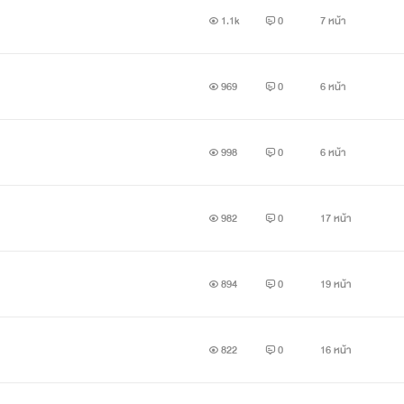
1.1k
0
7 หน้า
969
0
6 หน้า
998
0
6 หน้า
982
0
17 หน้า
เอสเธอร์ ลี สิบแปดมงกุฎหน้าใส
894
0
19 หน้า
(เผลอ) ขโมยทั้งของรักเเละหัวใจของธามไปเมื่อครั้งเจอกันที่สิงคโปร์
822
0
16 หน้า
ื่องดันไม่จบ เมื่อเธอมาปรากฎตัวที่บ้านของเขา เเถมใช้ชื่อใหม่ว่า ช่อ