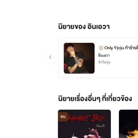
นิยายของ อินเอวา
Only Y(o)u ท้าร้ายให
อินเอวา
รักวัยรุ่น
ไปเม้าท์กันที่เพจได้นะคะ จิ้มๆ
ไปเม้าท์กันที่เพจได้นะคะ จิ้มๆ
นิยายเรื่องอื่นๆ ที่เกี่ยวข้อง
จบ