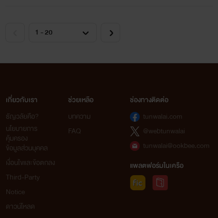
nc18+
บำบัดราคี เล่ม 4 ตอน บทสรุปของความรัก (เล่มจบ)
แผ่ความสุข
www.mebmarket.com
เกี่ยวกับเรา
ช่วยเหลือ
ช่องทางติดต่อ
ธัญวลัยคือ?
บทความ
tunwalai.com
นโยบายการ
FAQ
@webtunwalai
คุ้มครอง
tunwalai@ookbee.com
ข้อมูลส่วนบุคคล
เงื่อนไขและข้อตกลง
แพลตฟอร์มในเครือ
นิยาย 4 เรื่อง ของ "แผ่ความสุข"
Third-Party
Notice
อ่านได้แล้ววันนี้ที่ "ธัญวลัย"
ดาวน์โหลด