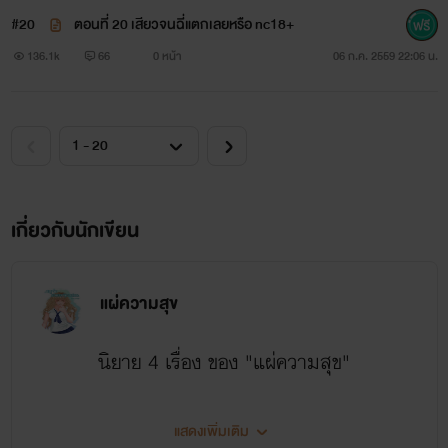
#20
ตอนที่ 20 เสียวจนฉี่แตกเลยหรือ nc18+
"เอ๊ะ" ออยอุทานอย่างตกใจปนโมโห เธอรู้สึกเหมือนเธอโดน
136.1k
66
0 หน้า
06 ก.ค. 2559 22:06 น.
ลุกล้ำความเป็นส่วนตัว
"ผมไม่อยากขัดขวางการทำงานของออยหรอกนะผมจึงยืนรอ
ออยอยู่ตรงนี้ ออยไม่รู้หรอกว่า หลายครั้งหลายคราผมเกือบจะพัง
เกี่ยวกับนักเขียน
ประตูเข้าไปเพราะหมดความอดทน" เอกราชคิดถึงชั่วโมงที่ผ่านมา
ที่เธออยู่ในห้องด้วยหน้าตาคร่ำเครียด
แผ่ความสุข
นิยาย 4 เรื่อง ของ "แผ่ความสุข"
"แล้วคุณจะมายืนเฝ้าออยทำไมคะ" ออยชักจะหงุดหงิด
อ่านได้แล้ววันนี้ที่ "ธัญวลัย"
แสดงเพิ่มเติม