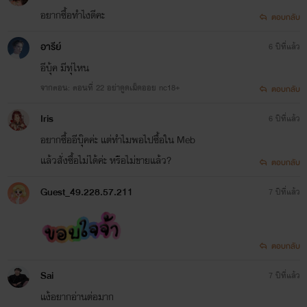
อยากซื้อทำไงดีคะ
ตอบกลับ
อารีย์
6 ปีที่แล้ว
อีบุ้ค มีทุ่ไหน
จากตอน: ตอนที่ 22 อย่าดูดเม็ดออย nc18+
ตอบกลับ
Iris
6 ปีที่แล้ว
อยากซื้ออีบุ๊คค่ะ แต่ทำไมพอไปซื้อใน Meb
แล้วสั่งซื้อไม่ได้ค่ะ หรือไม่ขายแล้ว?
ตอบกลับ
Guest_49.228.57.211
7 ปีที่แล้ว
ตอบกลับ
บำบัดราคี เล่ม 3 ตอน เพื่อนรักนักบำบัด
Sai
7 ปีที่แล้ว
แผ่ความสุข
แง้อยากอ่านต่อมาก