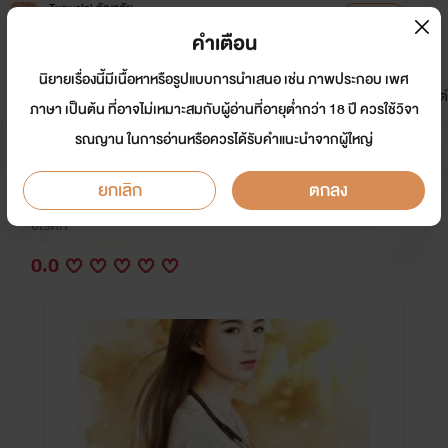
Tunwalai ธัญวลัย
เปิดแอป
เพื่อประสบการณ์ที่ดีกว่าบนมือถือ
คำเตือน
เข้าสู่ระบบ
นิยายเรื่องนี้มีเนื้อหาหรือรูปแบบการนำเสนอ เช่น ภาพประกอบ เพศ
มาใหม่
หน้าแรก
นิยาย
อีบุ๊ก
การ์ตูน
ดรีมแชท
ธัญลิสต์
ภาษา เป็นต้น ที่อาจไม่เหมาะสมกับผู้อ่านที่อายุต่ำกว่า 18 ปี ควรใช้วิจา
รณญาน ในการอ่านหรือควรได้รับคำแนะนำจากผู้ใหญ่
บำบัดราคี (จบแล้วค่ะ)
ยกเลิก
ตกลง
นักเขียน:
แผ่ความสุข
อีโรติก
0.0