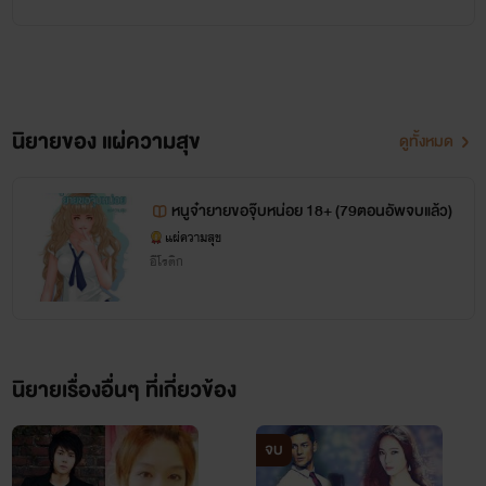
"ยังไม่รู้อีกเหรอไง" เอกราชกระชากดึงตัวออยเข้ามากอด
"ผมหวงออยมากนะ ทั้งห่วงทั้งหวง ออยกำลังทำให้ผมเป็นบ้า"
นิยายของ แผ่ความสุข
ดูทั้งหมด
หนูจ๋ายายขอจุ๊บหน่อย 18+ (79ตอนอัพจบแล้ว)
แผ่ความสุข
ติดตามเรื่องราวต่อไปได้ใน e-book ทั้ง 4 เล่มนะคะ
อีโรติก
นิยายเรื่องอื่นๆ ที่เกี่ยวข้อง
จบ