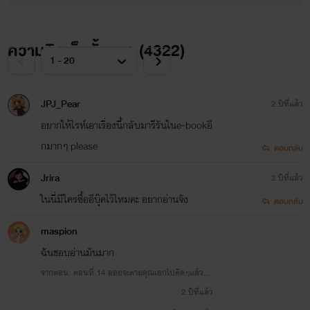
บำบัดราคี เล่ม 1 ตอน จุดเริ่มต้นนักบำบัดสาว
ความคิดเห็นทั้งหมด (
4322
)
แผ่ความสุข
www.mebmarket.com
JPJ_Pear
2 ปีที่แล้ว
อยากให้ไรท์เอาเรื่องนี้กลับมารีรันในe-bookอี
ออย เด็กสาวอายุ19 ปีจากบ้านนอก เธอเข้าสู่เมืองหลวงเพื่อ
กมากๆ please
ตอบกลับ
ทำการศึกษาต่อ เธอต้องการเงินไปจ่ายค่าเทอมและส่งเงินไปให้
Jrira
2 ปีที่แล้ว
แม่ที่ต่างจังหวัด เธอจึงตัดสินใจเป็นนัก...
ในนี่มีใครซื้ออีบุ๊คไว้ไหมคะ อยากอ่านจัง
ตอบกลับ
maspion
ฉันชอบอ่านมันมาก
จากตอน: ตอนที่ 14 ออยจะตามคุณเอกไปติดๆแล้วค่ะ
nc18+
2 ปีที่แล้ว