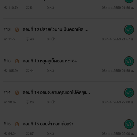
110.7k
51
0 หน้า
06 ก.ค. 2559 21:56 น.
#12
ตอนที่ 12 ปลายหัวบานเป็นดอกเห็ด nc
บทนำ
18+
117k
48
0 หน้า
06 ก.ค. 2559 21:57 น.
"ว้ายยยยยย " เธอร้องอย่างตกใจ เมื่อเห็นเอกราชยืนหน้าตา
ถมึงทึงอยู่หน้าห้อง
#13
ตอนที่ 13 หยุดถูเม็ดออย nc18+
105.9k
44
0 หน้า
06 ก.ค. 2559 21:58 น.
"มายืนทำอะไรอยู่ตรงนี้คะคุณเอก ออยตกอกตกใจหมด" ออ
#14
ตอนที่ 14 ออยจะตามคุณเอกไปติดๆแล้
วค่ะ nc18+
ยโวยวายใส่เขา
98.6k
26
0 หน้า
06 ก.ค. 2559 22:00 น.
#15
ตอนที่ 15 ออยจ๋า ถอดเสื้อสิจ้ะ
เอกราชกัดฟันกรอด "ยังจะกล้าถามอีกเหรอว่าทำไม"
94.2k
87
0 หน้า
06 ก.ค. 2559 22:00 น.