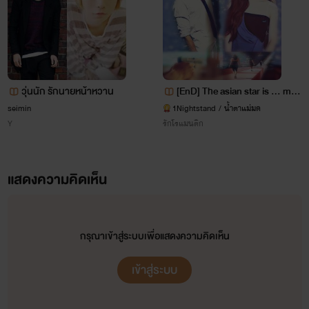
วุ่นนัก รักนายหน้าหวาน
[EnD] The asian star is ... my l
over (NC18+) & My Bodyguar
seimin
1Nightstand / น้ำตาแม่มด
บำบัดราคี เล่ม 1 ตอน จุดเริ่มต้นนักบำบัดสาว
Y
รักโรแมนติก
d ปกป้องคุณ...ปกป้องรัก
แผ่ความสุข
แสดงความคิดเห็น
www.mebmarket.com
ออย เด็กสาวอายุ19 ปีจากบ้านนอก เธอเข้าสู่เมืองหลวงเพื่อ
กรุณาเข้าสู่ระบบเพื่อแสดงความคิดเห็น
ทำการศึกษาต่อ เธอต้องการเงินไปจ่ายค่าเทอมและส่งเงินไปให้
เข้าสู่ระบบ
แม่ที่ต่างจังหวัด เธอจึงตัดสินใจเป็นนัก...