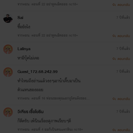
www.mebmarket.com
จากตอน: ตอนที่ 22 อย่าดูดเม็ดออย nc18+
ตอบกลับ
Sai
7 ปีที่แล้ว
ออยตาโตเบิกกว้างเมื่อการเคลื่อนไหวภายในรถได้ถูกปิดกั้น
ซื้อยังไง
จากสายตาคนภายนอก เธอรู้ว่าเขากำลังจะทำอะไร เธอกลืน
จากตอน: ตอนที่ 22 อย่าดูดเม็ดออย nc18+
ตอบกลับ
น้ำลายอย่างหวาดกลัวแล้วถอยร่นตัวเองไปข้างหลังจ...
Lalinya
7 ปีที่แล้ว
หาอีบุ๊คไม่เจอ
ตอบกลับ
บำบัดราคี เล่ม 3 ตอน เพื่อนรักนักบำบัด
Guest_172.68.242.99
7 ปีที่แล้ว
ทำไหมถึงอ่านแล้วงงๆเอาน้าเจี๊บมาเป็น
แผ่ความสุข
ตัวแทนของออย
จากตอน: ตอนที่ 16 ท่อนของคุณเอกถูโดนติ่งของน้า
ตอบกลับ
www.mebmarket.com
nc18+
วิเฑียร เชืี้อโยธิน
7 ปีที่แล้ว
ออยตาโตเบิกกว้างเมื่อการเคลื่อนไหวภายในรถได้ถูกปิดกั้น
ก็ดีครับ เพ้นินเรื่องสุภาพเรียบๆดี
จากสายตาคนภายนอก เธอรู้ว่าเขากำลังจะทำอะไร เธอกลืน
จากตอน: ตอนที่ 4 ผมก็เป็นคนแรกสินะ nc18+
ตอบกลับ