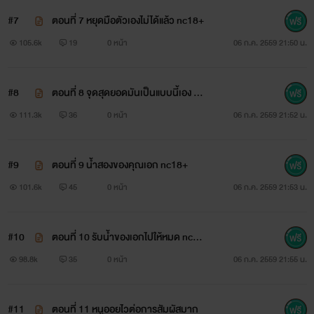
#7
ตอนที่ 7 หยุดมือตัวเองไม่ได้แล้ว nc18+
105.6k
19
0 หน้า
06 ก.ค. 2559 21:50 น.
#8
ตอนที่ 8 จุดสุดยอดมันเป็นแบบนี้เอง nc
18+
111.3k
36
0 หน้า
06 ก.ค. 2559 21:52 น.
#9
ตอนที่ 9 น้ำสองของคุณเอก nc18+
เอกราช ชายหนุ่มผู้ซึ่งไร้สมรรถภาพ ผู้ป่วยรายแรกของออย ชาย
101.6k
45
0 หน้า
06 ก.ค. 2559 21:53 น.
หนุ่มซึ่งไม่เคยได้ลิ้มรสชาติของความสุขของกามอารมณ์ เขา
#10
ตอนที่ 10 รับน้ำของเอกไปให้หมด nc18
ตกหลุมรักออยอย่างไม่รู้ตัว เขาจะทำอย่างไรเมื่องานของคนที่เขา
+
98.8k
35
0 หน้า
06 ก.ค. 2559 21:55 น.
รักต้องบำบัดราคีให้กับผู้อื่น เขาทั้งหวงทั้งแหน หึงจนน่ามืดตามัว
เหมือนคนโรคจิตเข้าไปทุกวัน
#11
ตอนที่ 11 หนูออยไวต่อการสัมผัสมาก