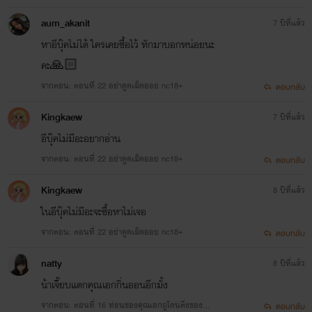
น้ำลายอย่างหวาดกลัวแล้วถอยร่นตัวเองไปข้างหลังจ...
aum_akanit
7 ปีที่แล้ว
หาอีบุ๊คไม่ได้ ใครเคยซื้อไว้ ทักมาบอกหน่อยนะ
คะ🙏🏻
จากตอน: ตอนที่ 22 อย่าดูดเม็ดออย nc18+
ตอบกลับ
Kingkaew
7 ปีที่แล้ว
อีบุ๊คไม่มีอะอยากอ่าน
จากตอน: ตอนที่ 22 อย่าดูดเม็ดออย nc18+
ตอบกลับ
Kingkaew
8 ปีที่แล้ว
ในอีบุ๊คไม่มีอะจะซื้อหาไม่เจอ
บำบัดราคี เล่ม 4 ตอน บทสรุปของความรัก (เล่มจบ)
จากตอน: ตอนที่ 22 อย่าดูดเม็ดออย nc18+
ตอบกลับ
แผ่ความสุข
natty
8 ปีที่แล้ว
www.mebmarket.com
น้าเจี๊ยบแดกคุณเอกก่ินออนอีกมั้ง
จากตอน: ตอนที่ 16 ท่อนของคุณเอกถูโดนติ่งของน้า
ตอบกลับ