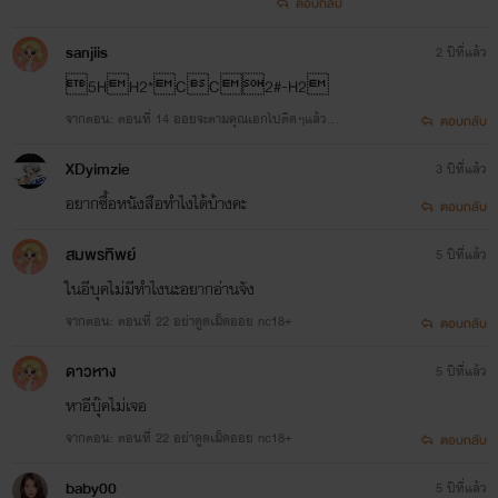
ตอบกลับ
sanjiis
2 ปีที่แล้ว
5HH2*CC2#-H2
จากตอน: ตอนที่ 14 ออยจะตามคุณเอกไปติดๆแล้วค่ะ
ตอบกลับ
บำบัดราคี เล่ม 2 ตอน หลงรักนักบำบัดสาว
nc18+
XDyimzie
3 ปีที่แล้ว
แผ่ความสุข
อยากซื้อหนังสือทำไงได้บ้างคะ
ตอบกลับ
www.mebmarket.com
สมพรทิพย์
5 ปีที่แล้ว
ในอีบุคไม่มีทำไงนะอยากอ่านจัง
จากตอน: ตอนที่ 22 อย่าดูดเม็ดออย nc18+
ตอบกลับ
บำบัดราคี เล่ม 2 ตอน หลงรักนักบำบัดสาว
ดาวหาง
5 ปีที่แล้ว
หาอีบุ๊คไม่เจอ
แผ่ความสุข
จากตอน: ตอนที่ 22 อย่าดูดเม็ดออย nc18+
ตอบกลับ
www.mebmarket.com
baby00
5 ปีที่แล้ว