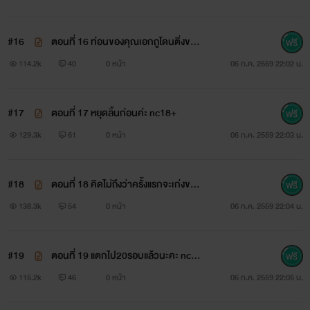
#16
ตอนที่ 16 ท่อนของคุณเอกถูโดนติ่งของ
"ถ้าคุณเอกไม่พูดดีๆออยขอตัวก่อนนะคะ" ออยทำท่าทาง
น้า nc18+
114.2k
40
0 หน้า
06 ก.ค. 2559 22:02 น.
เดินจากไป
#17
ตอนที่ 17 หยุดลิ้นก่อนค่ะ nc18+
129.3k
61
0 หน้า
06 ก.ค. 2559 22:03 น.
เอกราชกระชากรั้งแขนเธอไว้
#18
ตอนที่ 18 คิดไม่ถึงว่าครั้งแรกจะเก่งขนา
ดนี้ nc18+
138.3k
54
0 หน้า
06 ก.ค. 2559 22:04 น.
"ออยอยากรู้มากใช่ไหมว่าผมมายืนทำบ้าอะไรที่นี่ ผมมายืน
รอออยไง ผมเดินตามหาออยทั่วทั้งศูนย์ เดินไปดูทุกห้อง จนผม
#19
ตอนที่ 19 แตกไป20รอบแล้วนะคะ nc18
ได้ยินเสียงออยดังออกมาจากห้องนี้" เขายิ้มน่ากลัวเหมือนผีร้าย
+
115.2k
46
0 หน้า
06 ก.ค. 2559 22:05 น.