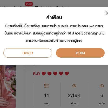
มาใหม่
การ์ตูน
ดรีมแชท
ธัญลิสต์
ค้นหา
คำเตือน
นิยายเรื่องนี้มีเนื้อหาหรือรูปแบบการนำเสนอ เช่น ภาพประกอบ เพศ ภาษา
Wake Up Prince ตื
เป็นต้น ที่อาจไม่เหมาะสมกับผู้อ่านที่อายุต่ำกว่า 18 ปี ควรใช้วิจารณญาน ใน
การอ่านหรือควรได้รับคำแนะนำจากผู้ใหญ่
เจ้าชายนิทรา
ยกเลิก
ตกลง
นักเขียน:
คุณสราญ
นักวาด: Nongpanda
Y
5.0
11
2.19K
6
ตอน
เข้าชม
ถูกใจ