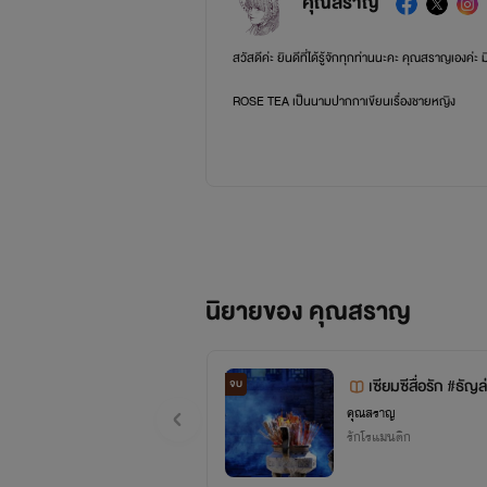
คุณสราญ
สวัสดีค่ะ ยินดีที่ได้รู้จักทุกท่านนะคะ คุณสราญเอง
ROSE TEA เป็นนามปากกาเขียนเรื่องชายหญิง
LAVENDER TEA เป็นนามปากกาเขียนเรื่องวาย
BOOMING TEA เป็นนามปากกาเขียนพีเรียดและแฟน
หากชอบก็อย่าลืมให้กำลังใจกันนะคะ กดหัวใจ คอมเมนต์ 
นิยายของ คุณสราญ
เซียมซีสื่อรัก #ธัญล
จบ
คุณสราญ
รักโรแมนติก