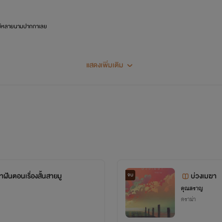
ค่ะ มีหลายนามปากกาเลย
แสดงเพิ่มเติม
ตาซี
รีวิว หรือเปย์ก็ได้ ขอบคุณค่ะ
่าฝันตอนเรื่องสั้นสายมู
บ่วงเมฆา
จบ
คุณสราญ
ดราม่า