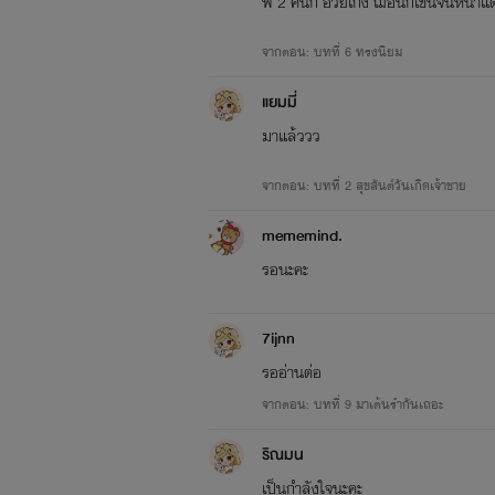
พี่ 2 คนก้ อวยเก่ง ฌอนก็เขินจนหน้
จากตอน: บทที่ 6 ทรงนิยม
แยมมี่
มาแล้ววว
จากตอน: บทที่ 2 สุขสันต์วันเกิดเจ้าชาย
mememind.
รอนะคะ
7ijnn
รออ่านต่อ
จากตอน: บทที่ 9 มาเต้นรำกันเถอะ
ริณมน
เป็นกำลังใจนะคะ