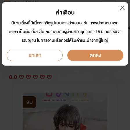
Tunwalai ธัญวลัย
เปิดแอป
เพื่อประสบการณ์ที่ดีกว่าบนมือถือ
คำเตือน
เข้าสู่ระบบ
นิยายเรื่องนี้มีเนื้อหาหรือรูปแบบการนำเสนอ เช่น ภาพประกอบ เพศ
มาใหม่
หน้าแรก
นิยาย
อีบุ๊ก
การ์ตูน
ดรีมแชท
ธัญลิสต์
ภาษา เป็นต้น ที่อาจไม่เหมาะสมกับผู้อ่านที่อายุต่ำกว่า 18 ปี ควรใช้วิจา
รณญาน ในการอ่านหรือควรได้รับคำแนะนำจากผู้ใหญ่
ปองกวี
ยกเลิก
ตกลง
นักเขียน:
คุณสราญ
นักวาด: s.xxmona
Y
0.0
จบ