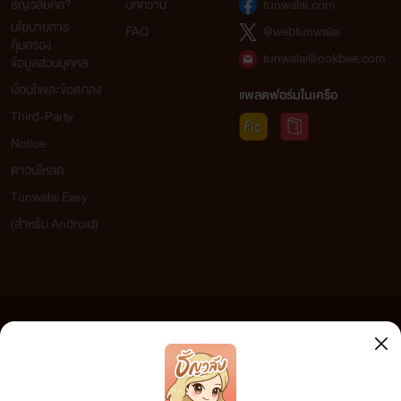
ธัญวลัยคือ?
บทความ
tunwalai.com
นโยบายการ
FAQ
@webtunwalai
คุ้มครอง
tunwalai@ookbee.com
ข้อมูลส่วนบุคคล
เงื่อนไขและข้อตกลง
แพลตฟอร์มในเครือ
Third-Party
Notice
ดาวน์โหลด
Tunwalai Easy
(สำหรับ Android)
ข้อความที่ท่านได้อ่านจากเว็บไซต์นี้เกิดจากการเขียนโดยสาธารณชนและเผยแพร่โดยอัตโนมัติ ผู้ดูแล
เว็บไซต์แห่งนี้ไม่ได้เห็นด้วยและไม่ขอรับผิดชอบต่อข้อความใดๆ ทั้งสิ้น ดังนั้นผู้อ่านทุกท่านโปรดใช้
วิจารณญาณในการกลั่นกรองด้วยตนเอง และหากท่านพบข้อความใดๆ ที่ขัดต่อกฎหมายและศีลธรรม
กรุณาแจ้งมาที่ tunwalai@ookbee.com เพื่อทีมงานจะได้ดำเนินการในทันที ทั้งนี้ ทางเว็บไซต์ขอสงวน