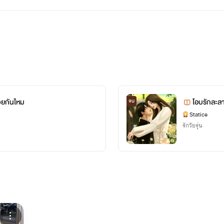
้วยกันไหม
โอบรักละล
จบ
Statice
รักวัยรุ่น