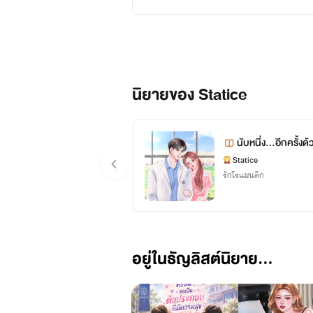
นิยายของ Statice
นับหนึ่ง...อีกครั้งด
Statice
รักโรแมนติก
อยู่ในธัญลิสต์นิยาย...