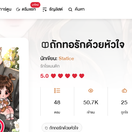
มาใหม่
การ์ตูน
ดรีมแชท
ธัญลิสต์
ค้นหา
ถักทอรักด้วยหัวใจ
นักเขียน:
Statice
รักโรแมนติก
5.0
48
50.7K
25
ตอน
เข้าชม
ถูกใจ
ถักถอรักด้วยหัวใจ