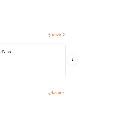
ดูทั้งหมด
ายใจเธอ
on
Stat
รักโรแ
ดูทั้งหมด