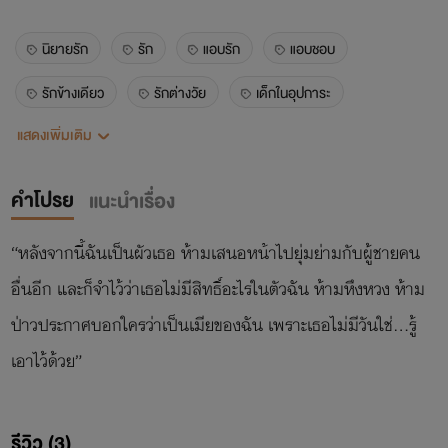
นิยายรัก
รัก
แอบรัก
แอบชอบ
รักข้างเดียว
รักต่างวัย
เด็กในอุปการะ
แสดงเพิ่มเติม
เจ้าของไร่
ลูกสาวแม่บ้าน
พระเอกเย็นชา
พระเอกปากจัด
คู่นอน
คู่ขา
คำโปรย
แนะนำเรื่อง
“หลังจากนี้ฉันเป็นผัวเธอ ห้ามเสนอหน้าไปยุ่มย่ามกับผู้ชายคน
อื่นอีก และก็จำไว้ว่าเธอไม่มีสิทธิ์อะไรในตัวฉัน ห้ามหึงหวง ห้าม
ป่าวประกาศบอกใครว่าเป็นเมียของฉัน เพราะเธอไม่มีวันใช่...รู้
เอาไว้ด้วย”
รีวิว (3)