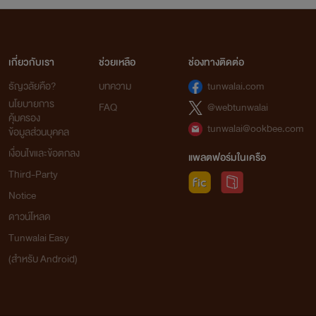
เกี่ยวกับเรา
ช่วยเหลือ
ช่องทางติดต่อ
ธัญวลัยคือ?
บทความ
tunwalai.com
นโยบายการ
FAQ
@webtunwalai
คุ้มครอง
tunwalai@ookbee.com
ข้อมูลส่วนบุคคล
เงื่อนไขและข้อตกลง
แพลตฟอร์มในเครือ
Third-Party
Notice
ดาวน์โหลด
Tunwalai Easy
(สำหรับ Android)