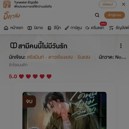
Tunwalai ธัญวลัย
เปิดแอป
เพื่อประสบการณ์ที่ดีกว่าบนมือถือ
เข้าสู่ระบบ
มาใหม่
หน้าแรก
นิยาย
อีบุ๊ก
การ์ตูน
ดรีมแชท
ธัญลิสต์
สามีคนนี้ไม่มีวันรัก
นักเขียน:
สรัลมินท์ - ดาวเรียงแสง - รินแสง
นักวาด: Noa
hcross, MintMichaelis
รักโรแมนติก
5.0
จบ