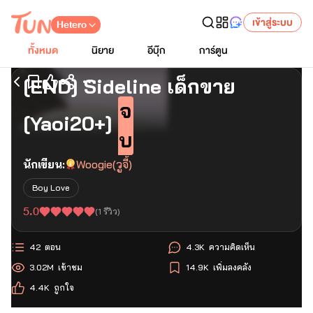
เข้าสู่ระบบ
Hetero
ทั้งหมด
นิยาย
อีบุ๊ก
การ์ตูน
[END] Sideline เด็กขาย
เริ่มอ่านตอนแรก
จ
[Yaoi20+]
บ
นักเขียน:
Woogie(วูจี้)
Boy Love
5.0
(
1
รีวิว)
42
ตอน
4.3K
ความคิดเห็น
3.02M
เข้าชม
14.9K
เพิ่มลงคลัง
4.4K
ถูกใจ