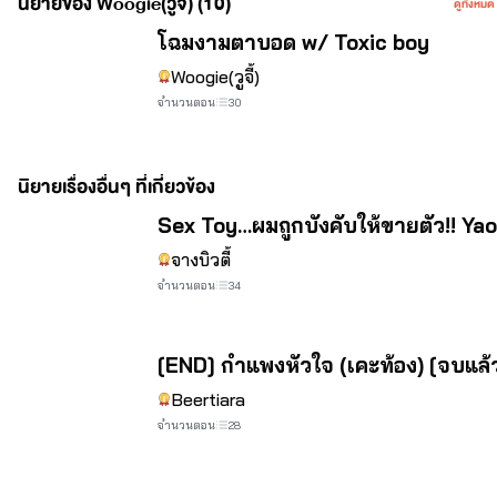
นิยายของ Woogie(วูจี้) (10)
ดูทั้งหมด
จบ
โฉมงามตาบอด​ w/ Toxic boy
Woogie(วูจี้)
จำนวนตอน
30
นิยายเรื่องอื่นๆ ที่เกี่ยวข้อง
จบ
Sex Toy…ผมถูกบังคับให้ขายตัว!! Ya
จางบิวตี้
จำนวนตอน
34
จบ
[END] กำแพงหัวใจ (เคะท้อง) [จบแล้ว
Beertiara
จำนวนตอน
28