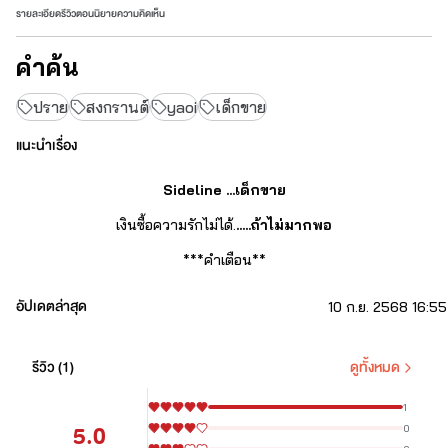
รายละเอียด
รีวิว
ตอนนิยาย
ความคิดเห็น
คำค้น
ปราย
สงกรานต์
yaoi
เด็กขาย
แนะนำเรื่อง
Sideline ...เด็กขาย
เงินซื้อความรักไม่ได้.
.....ถ้าไม่มากพอ
***คำเตือน**
นิยายเรื่องนี้20+นะกั๊บ นำเสนอแง่มุมไม่เหมาะสมทั้งทางเพศ และภาษา 
อัปเดตล่าสุด
10 ก.ย. 2568 16:55
ทุกการกระทำ ทุกตัวละคร ได้รับผลกรรมจากการทำสิ่งที่ผิดทุกคน ไรท์
จะพยายามนำเสนอให้ดีที่สุดค่ะ ไม่ได้มีเจตนาสื่อว่าของพวกนี้ดี แต่
เจตนาคืออยากให้เห็นถึงโทษของมันเนอะ
รีวิว (
1
)
ดูทั้งหมด
แนะนำตัวละคร
1
5.0
สงกรานต์
0