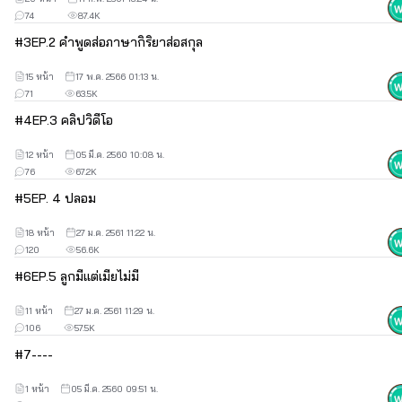
ริจินัลนะคะ
74
87.4K
ทัช
#
3
EP.2 คำพูดส่อภาษากิริยาส่อสกุล
: เพื่อนสนิทปราย เด็กขายบริการให้ผู้หญิง วันดีคืนดีอะไรไม่รู้ 
15 หน้า
17 พ.ค. 2566 01:13 น.
กลายเป็น'เมีย'กะเทยแต่งหญิงซะงั้น
71
63.5K
**************************************
#
4
EP.3 คลิปวิดีโอ
12 หน้า
05 มี.ค. 2560 10:08 น.
76
67.2K
แฟนเพจไว้ติดตามการอัพค่ะ
#
5
EP. 4 ปลอม
ขอบคุณอีกครั้งนะคะ {woogie}
18 หน้า
27 ม.ค. 2561 11:22 น.
.
120
56.6K
#
6
EP.5 ลูกมีแต่เมียไม่มี
11 หน้า
27 ม.ค. 2561 11:29 น.
106
57.5K
#
7
----
1 หน้า
05 มี.ค. 2560 09:51 น.