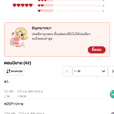
0
นักธุรกิจหนุ่มเจ้าบริษัทส่งออกอุปกรณ์ไฟฟ้าชื่อดัง เป็นผู้ชายที่รัก
0
งานเป็นชีวิตจิตใจ แต่งงานมีภรรยาแล้ว ชีวิต35ปีที่เกิดมาสงกรานต์ไม่
0
เคยคิดเลยว่าชีวิตที่สูงส่งจะต้องมาพัวพันกับเด็กขายตัวข้างถนน
แบบ'ปราย'
ธัญเหมาเหมา
ปราย
ปลดล็อกทุกตอน ตั้งแต่ตอนที่ยังไม่ได้ปลดล็อก
เด็กหนุ่มอายุ 20 นิสัยกวนๆมึนๆ ทำงานอยู่ในซ่องขายตัว เด็กหนุ่ม
จนถึงตอนล่าสุด
ที่หาเงินโดยใช้ร่างกายเข้าแลก วันนึงดวงเกิดซวย ปรายถูกเจ๊ฝน แม่เร้า
ที่ซ่องหลอกให้ไปขายตัวให้ผู้ชายคนนึง ปรายขายตัวให้ผู้หญิงไม่ใช่
ซื้อเลย
ผู้ชาย แต่งานนี้เมื่อเนื้อเข้าปากเสือแล้ว คงยากที่เสือมันจะคาย
ตอนนิยาย (42)
แพรพรรณ
ตอนแรกสุด
1 - 20
ภรรยาของสงกรานต์ อายุ41ปี เป็นนักธุรกิจเหมือนสงกรานต์ เธอรัก
สามี แต่สามีไม่เคยรักเธอเลย เธอเลยต้องออกมาหาความสุขนอกบ้าน 
#
1
-
คนที่เธอเลือกซื้อก็คือ'ปราย'
คู่รอง
1 หน้า
11 ก.พ. 2561 13:03 น.
59
65.3K
กรีน
#
2
EP1.ปราย
: สาวประเภทสองหน้าสวย อกใหญ่ ผมยาว เห็นสวยแบบนี้ 'รุก' ออ
20 หน้า
11 ก.พ. 2561 13:24 น.