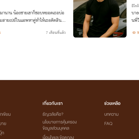
อีโรต
านาน น้องชายเขาก็ชอบหยอดเธอบ่อ
บางค
ุ่มสายเปย์ในแอพหาคู่ทำให้เธอตัดสินใจ
นพี่
วยกันทั้งคู่ ทำไมหนูต้องเลือกด้วยล่ะคะ
นึ่ง
5
7 เดือนที่แล้ว
9
เกี่ยวกับเรา
ช่วยเหลือ
กเขียน
ธัญวลัยคือ?
บทความ
นโยบายการคุ้มครอง
ิยาย
FAQ
ข้อมูลส่วนบุคคล
ุ๊ก
เงื่อนไขและข้อตกลง