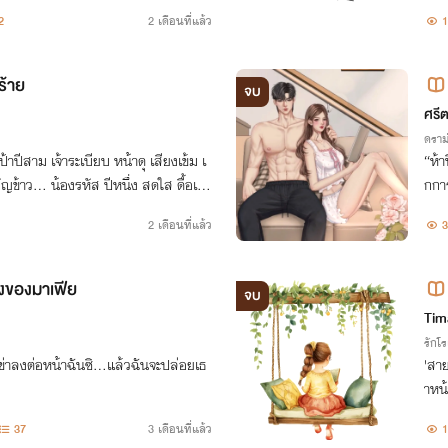
2
2 เดือนที่แล้ว
1
ร้าย
จบ
ศรี
ดราม
้าปีสาม เจ้าระเบียบ หน้าดุ เสียงเข้ม เ
“ห้า
ัญข้าว… น้องรหัส ปีหนึ่ง สดใส ดื้อเงีย
กการ
้มหัวง่าย ๆ
จะได
2 เดือนที่แล้ว
3
องของมาเฟีย
จบ
Tim
รักโ
ข่าลงต่อหน้าฉันซิ...แล้วฉันจะปล่อยเธ
'สาย
าหน้
นจนม
37
3 เดือนที่แล้ว
1