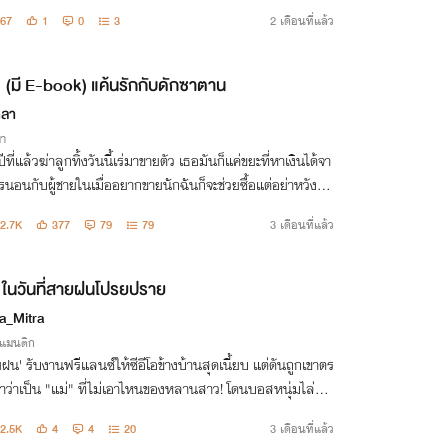
67
1
0
3
2 เดือนที่แล้ว
(มี E-book) แค้นรักกับดักซาตาน
ตลา
่า
ปีที่แล้วฆ่าลูกทิ้งวันนี้เร่มาขายตัว เธอมันก็แค่ขยะที่หาเงินได้จา
นอนกับผู้ชายในเมื่ออยากขายนักฉันก็จะช่วยซื้อแต่อย่าหวังว่า
้เงินไปชุบตัวเพราะคนอย่างเธอมีค่าแค่เศษเงินทอน!”
2.7K
377
79
79
3 เดือนที่แล้ว
ในวันที่สายฝนโปรยปราย
a_Mitra
รแมนติก
ฝน' รับงานฟรีแลนซ์ให้ซีอีโอข้างบ้านสุดเนี้ยบ แต่ดันถูกเขาตร
าว่าเป็น "แม่" ที่ไม่เอาไหนของหลานสาว! โดนบอสหนุ่มไล่ต้อ
ุมขนาดนี้ เธอจะเอาคืน 'ธรณินทร์' อย่างไรดี?
2.5K
4
4
20
3 เดือนที่แล้ว