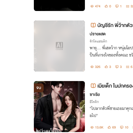
474
0
1
3
บัญชีรัก พี่ว้ากตัว
ปรายแสด
รักโรแมนติก
พายุ… พี่เฮดว้าก หนุ่มโอปป
ป็นที่เกรงใจของทั้งคณะ ขว
บ ๆ ไม่กลัวอำนาจ ไม่ยอมก
326
3
3
6
เมียเด็ก ในปกคร
จบ
ซาเรีย
อีโรติก
"ไปลากตัวพี่ชายเธอมาคุกเ
อไป"
13.6K
69
10