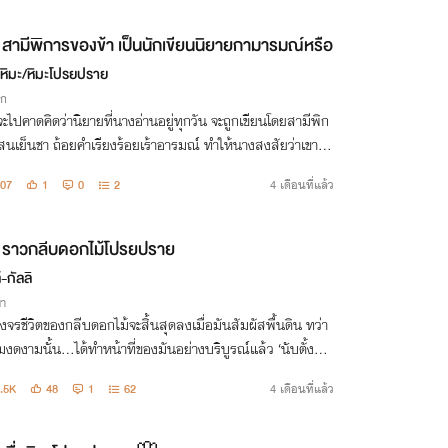
สามีพิการของข้า เป็นนักเขียนนิยายกามารมณ์หรือ
มหิมะ/หิมะโปรยปราย
ิก
ะไปคาดคิดว่านิยายที่นางอ่านอยู่ทุกวัน จะถูกเขียนโดยสามีพิก
นเย็นชา ถ้อยคำเรียงร้อยเร้าอารมณ์ ทำให้นางสงสัยว่าเขาลี
ขนาดนั้นเชียวหรือ เช่นนี้แล้วนางต้องพิสูจน์
07
1
0
2
4 เดือนที่แล้ว
ราวกลีบดอกไม้โปรยปราย
์-กัลลิ
่า
งจรชีวิตของกลีบดอกไม้จะสิ้นสุดลงเมื่อมันสัมผัสพื้นดิน ทว่า
งดงามนั้น…ได้ทำหน้าที่ของมันอย่างบริบูรณ์แล้ว ‘นับตั้งแต่
ทีที่มันตัดสินใจ...ปลิดปลิวและโปรยปราย’
.5K
48
1
62
4 เดือนที่แล้ว