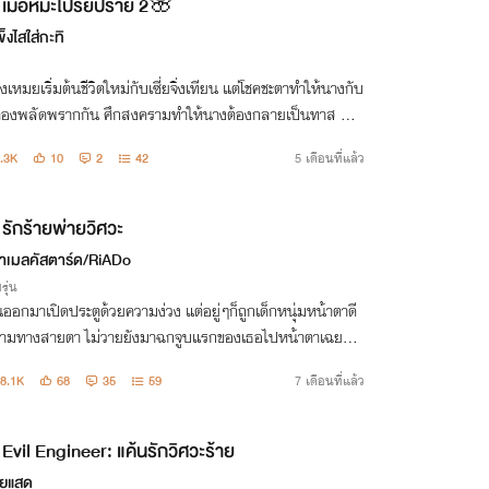
เมื่อหิมะโปรยปราย 2🌸
ข็งไสใส่กะทิ
ิงเหมยเริ่มต้นชีวิตใหม่กับเซี่ยจิ่งเทียน แต่โชคชะตาทำให้นางกับ
ต้องพลัดพรากกัน ศึกสงครามทำให้นางต้องกลายเป็นทาส สวี่
กอดนางไว้แน่นน้ำตาอุ่นๆไหลหยดลงมา " ทำไมต้องหนีข้ามา
.3K
10
2
42
5 เดือนที่แล้ว
ต้องทิ้งข้าด้วย"
รักร้ายพ่ายวิศวะ
าเมลคัสตาร์ด/RiADo
รุ่น
นออกมาเปิดประตูด้วยความง่วง แต่อยู่ๆก็ถูกเด็กหนุ่มหน้าตาดี
คามทางสายตา ไม่วายยังมาฉกจูบแรกของเธอไปหน้าตาเฉยอี
8.1K
68
35
59
7 เดือนที่แล้ว
Evil Engineer: แค้นรักวิศวะร้าย
ยแสด