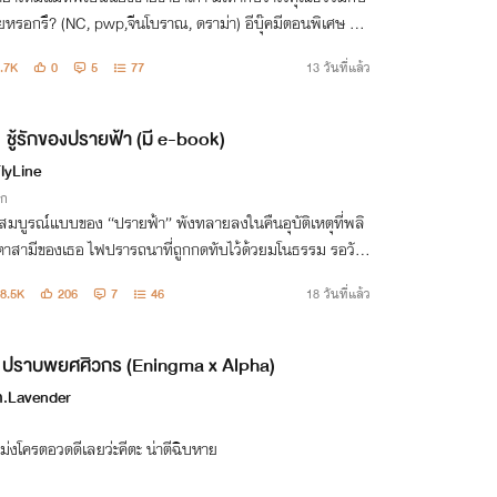
ขยหรอกรึ? (NC, pwp,จีนโบราณ, ดราม่า) อีบุ๊คมีตอนพิเศษ แล
ตำรับรักตำหนักบูรพา" รวมเรื่องสั้นแนววังหลังจีนโบราณ mpr
.7K
0
5
77
13 วันที่แล้ว
ชู้รักของปรายฟ้า (มี e-book)
FlyLine
ิก
ตสมบูรณ์แบบของ “ปรายฟ้า” พังทลายลงในคืนอุบัติเหตุที่พลิ
ตาสามีของเธอ ไฟปรารถนาที่ถูกกดทับไว้ด้วยมโนธรรม รอวัน
ะลุกโหมขึ้นในความมืดมิดของคฤหาสน์หลังใหญ่ที่มีเงาของผู้ชา
8.5K
206
7
46
18 วันที่แล้ว
ายคนเฝ้ารอคอย
ปราบพยศศิวกร (Eningma x Alpha)
.Lavender
ม่งโครตอวดดีเลยว่ะคีตะ น่าตีฉิบหาย