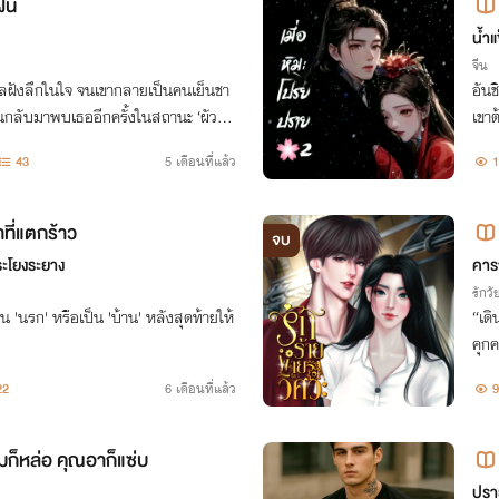
ัน
น้ำแ
จีน
แผลฝังลึกในใจ จนเขากลายเป็นคนเย็นชา
อันช
นกลับมาพบเธออีกครั้งในสถานะ ‘ผัวค้ำ
เขา
หาน
43
5 เดือนที่แล้ว
1
ทำไม
าที่แตกร้าว
จบ
ะโยงระยาง
คาร
รักวัย
็น 'นรก' หรือเป็น 'บ้าน' หลังสุดท้ายให้
“เดิ
คุก
ก”
22
6 เดือนที่แล้ว
9
ก็หล่อ คุณอาก็แซ่บ
ปรา