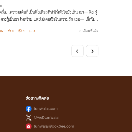
ิก
รั้ง…ความแค้นก็เป็นสิ่งเดียวที่ทำให้หัวใจยังเต้น เขา— คิง รุ่
วิศวะผู้เย็นชา โหดร้าย และไม่เคยเชื่อในความรัก เธอ— เด็กปีห
 ใสซื่อ ที่ก้าวเข้ามาในโลกอันมืดมนของเขาโดยไม่รู้ตัว
07
0
1
4
8 เดือนที่แล้ว
ช่องทางติดต่อ
tunwalai.com
@webtunwalai
tunwalai@ookbee.com