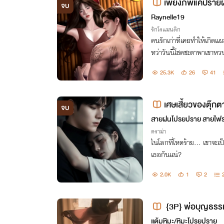
เพียงภพแค่ปรายฝ
จบ
Raynelle19
รักโรแมนติก
คนรักเก่าที่เคยทำให้เกิด
ทว่าวันนี้โชคชะตาพาเขาหว
ดวง’
25.3K
26
41
เศษเสี้ยวของตุ๊กต
จบ
สายฝนโปรยปราย สายไฟร
ดราม่า
ในโลกที่โหดร้าย... เขาจะเป
เธอกันแน่?
2.0K
1
2
{3P} พ่อบุญธรรม
แต้มหิมะ/หิมะโปรยปราย