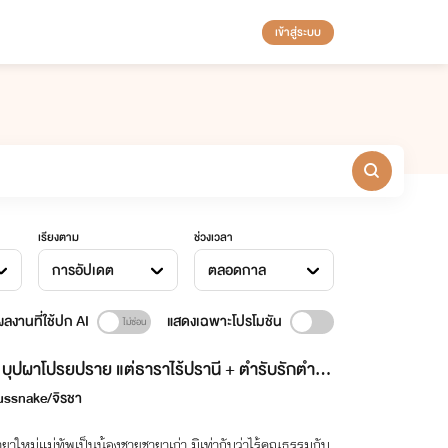
เข้าสู่ระบบ
เรียงตาม
ช่วงเวลา
การอัปเดต
ตลอดกาล
ลงานที่ใช้ปก AI
แสดงเฉพาะโปรโมชัน
บุปผาโปรยปราย แต่ธาราไร้ปรานี + ตำรับรักตำห
บูรพา [รวมเรื่องสั้นวายจีนโบราณหักมุม NC yaoi]
ussnake/จิรชา
ยาใหม่แม่ทัพเป็นน้องชายชายาเก่า มิเท่ากับว่าไร้คุณธรรมกับ