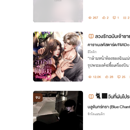
267
2
1
2
ลวงรักฉบับเจ้าช
คาราเมลคัสตาร์ด/RiADo
อีโรติก
“กล้ามหน้าท้องของฉันแน่น
รุปพระองค์จะซื้อเครื่องบิ
ะ"
12.0K
28
25
🐈‍⬛วันที่ฝนโป
จบ
บลูจันทร์ทรา (Blue Chant
รักโรแมนติก