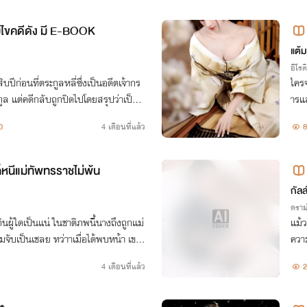
บไขคดีดัง มี E-BOOK
แต้
อีโรต
ยี่สิบปีก่อนที่ตระกูลหลี่ซึ่งเป็นอดีตเจ้ากร
ใครจ
ะกูล แต่คดีกลับถูกปิดไปโดยสรุปว่าเป็นก
ารแส
้ซูตี๋ อดีตแม่ทัพใหญ่แคว้นเทียนรุ่ย
ลาดี
0
4 เดือนที่แล้ว
8
 ก็หนีแม่ทัพทรราชไม่พ้น
กัลล
ดราม
กินผู้ใดเป็นแน่ ในชาติภพนี้นางถึงถูกแม่
แม้ว
ี้ยมจับเป็นเชลย ทว่าาเมื่อได้พบหน้า เขาก
ความ
ี่ฆ่านางตายซ้ำแล้วซ้ำเล่า
วินา
4 เดือนที่แล้ว
2