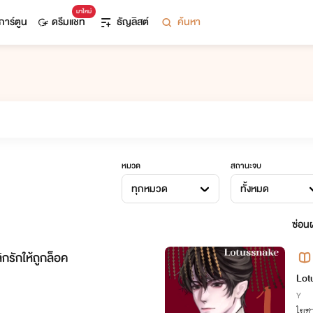
มาใหม่
การ์ตูน
ดรีมแชท
ธัญลิสต์
ค้นหา
หมวด
สถานะจบ
ทุกหมวด
ทั้งหมด
ซ่อนผ
กรักให้ถูกล็อค
นัก
Lot
Y
ไยชา