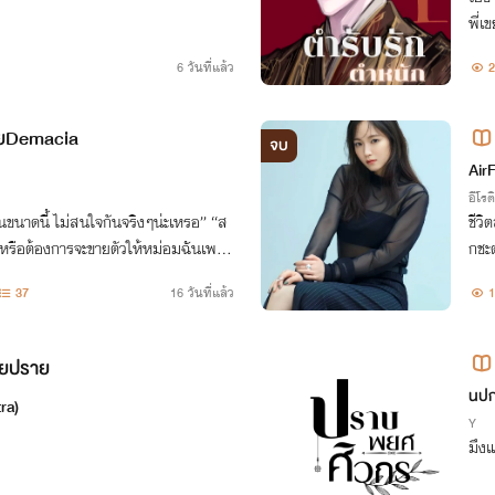
พี่เ
ะ "
6 วันที่แล้ว
2
eg
ายDemacia
จบ
Air
อีโรต
ขนาดนี้ ไม่สนใจกันจริงๆน่ะเหรอ” “ส
ชีวิ
น หรือต้องการจะขายตัวให้หม่อมฉันเพค
กชะ
ที่จ
37
16 วันที่แล้ว
1
ยหล
รยปราย
นปก
ra)
Y
มึงแ