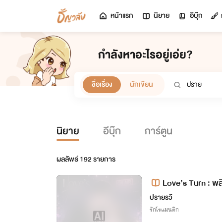
หน้าแรก
นิยาย
อีบุ๊ก
กำลังหาอะไรอยู่เอ่ย?
ชื่อเรื่อง
นักเขียน
นิยาย
อีบุ๊ก
การ์ตูน
ผลลัพธ์
192
รายการ
Love’s Turn : พลิ
ปรายรวี
รักโรแมนติก