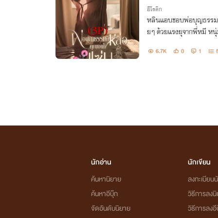
อีโรติก
หลินแอบชอบพ่อบุญธรรมม
ยๆ ด้วยแรงยุจากพี่หมี หน
ข้ามเส้น ในเมื่อหล่อแซ่บด้
6.7K
0
1
:)ว่าแต่พี่หมีดูคุ้นๆจัง
นักอ่าน
นักเขียน
ค้นหานิยาย
ลงทะเบียนนั
ค้นหาอีบุ๊ก
วิธีการลงน
จัดอันดับนิยาย
วิธีการลงอีบ