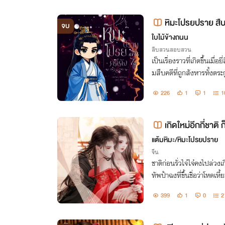
หิมะโปรยปราย สื
จบ
ใบไม้ข้างถนน
สืบสวนสอบสวน
เป็นเรื่องราวที่เกิดขึ้นเมื่อ
มสืบคดีที่ถูกสังหารทั้งตร
ารล้างแค้นให้น้องชายของ อี
226
1
1
1
เกิดใหม่อีกกี่ชาติ
แต้มหิมะ/หิมะโปรยปราย
จีน
ชาติก่อนรั่วไจ๋ไจ๋คงไปล่วงเ
ทัพป้าฉงที่ขึ้นชื่อว่าโหดเห
ลับกายเป็นบุรุษในห้วงฝันท
399
1
0
2