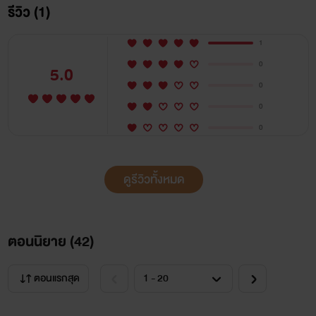
รีวิว (1)
แนะนำตัวละคร
1
สงกรานต์
0
5.0
0
นักธุรกิจหนุ่มเจ้าบริษัทส่งออกอุปกรณ์ไฟฟ้าชื่อดัง เป็น
0
ผู้ชายที่รักงานเป็นชีวิตจิตใจ แต่งงานมีภรรยาแล้ว ชีวิต35ปีที่เกิด
0
มาสงกรานต์ไม่เคยคิดเลยว่าชีวิตที่สูงส่งจะต้องมาพัวพันกับเด็ก
ขายตัวข้างถนนแบบ'ปราย'
ดูรีวิวทั้งหมด
ปราย
ตอนนิยาย (
42
)
เด็กหนุ่มอายุ 20 นิสัยกวนๆมึนๆ ทำงานอยู่ในซ่องขายตัว
เด็กหนุ่มที่หาเงินโดยใช้ร่างกายเข้าแลก วันนึงดวงเกิดซวย ปราย
ตอนแรกสุด
ถูกเจ๊ฝน แม่เร้าที่ซ่องหลอกให้ไปขายตัวให้ผู้ชายคนนึง ปราย