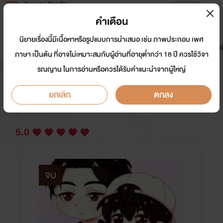
Tunwalai ธัญวลัย
เปิดแอป
เพื่อประสบการณ์ที่ดีกว่าบนมือถือ
คำเตือน
เข้าสู่ระบบ
นิยายเรื่องนี้มีเนื้อหาหรือรูปแบบการนำเสนอ เช่น ภาพประกอบ เพศ
มาใหม่
หน้าแรก
นิยาย
อีบุ๊ก
การ์ตูน
ดรีมแชท
ธัญลิสต์
ภาษา เป็นต้น ที่อาจไม่เหมาะสมกับผู้อ่านที่อายุต่ำกว่า 18 ปี ควรใช้วิจา
รณญาน ในการอ่านหรือควรได้รับคำแนะนำจากผู้ใหญ่
[END] Sideline เด็กขาย [Yaoi20+]
ยกเลิก
ตกลง
นักเขียน:
Woogie(วูจี้)
Y
5.0
จบ