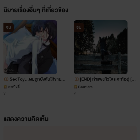
นิยายเรื่องอื่นๆ ที่เกี่ยวข้อง
จบ
จบ
Sex Toy…ผมถูกบังคับให้ขายตั
[END] กำแพงหัวใจ (เคะท้อง) [จ
ว!! Yaoi (Boy’s Love) 18+ EN
บแล้วจ้า]
จางบิวตี้
Beertiara
Y
Y
D
แสดงความคิดเห็น