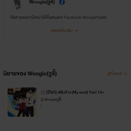
Woogie(วูจี้)
ติดตามผลงาน​ใหม่ๆได้ที่แฟนเพ​จ​ Facebook​ Woogie​Yนะคะ
แสดงเพิ่มเติม
นิยายของ Woogie(วูจี้)
ดูทั้งหมด
[รีไรท์] สลับร่าง (My soul) Yaoi 18+
จบ
Woogie(วูจี้)
Y