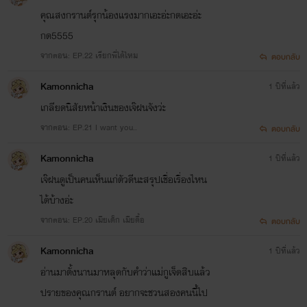
คุณสงกรานต์รุกน้องแรงมากเอะอ่ะกดเอะอ่ะ
กด5555
จากตอน: EP.22 เรียกพี่ได้ไหม
ตอบกลับ
Kamonnicha
1 ปีที่แล้ว
เกลียดนิสัยหน้าเงินของเจ๊ฝนจังว่ะ
จากตอน: EP.21 I want you..
ตอบกลับ
Kamonnicha
1 ปีที่แล้ว
เจ๊ฝนดูเป็นคนเห็นแก่ตัวดีนะสรุปเชื่อเรื่องไหน
ได้บ้างอ่ะ
จากตอน: EP.20 เมียเด็ก เมียดื้อ
ตอบกลับ
Kamonnicha
1 ปีที่แล้ว
อ่านมาตั้งนานมาหลุดกับคำว่าแม่กูเจ็ดสิบแล้ว
ปรายของคุณกรานต์ อยากจะชวนสองคนนี้ไป