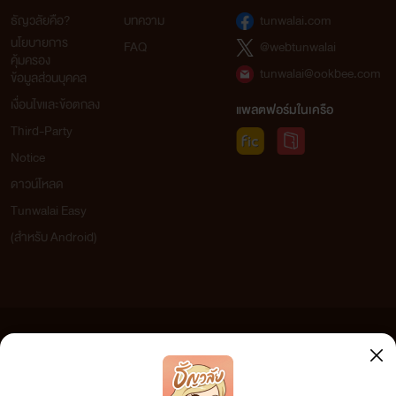
ธัญวลัยคือ?
บทความ
tunwalai.com
นโยบายการ
FAQ
@webtunwalai
คุ้มครอง
tunwalai@ookbee.com
ข้อมูลส่วนบุคคล
เงื่อนไขและข้อตกลง
แพลตฟอร์มในเครือ
Third-Party
Notice
ดาวน์โหลด
Tunwalai Easy
(สำหรับ Android)
ข้อความที่ท่านได้อ่านจากเว็บไซต์นี้เกิดจากการเขียนโดยสาธารณชนและเผยแพร่โดยอัตโนมัติ ผู้ดูแล
เว็บไซต์แห่งนี้ไม่ได้เห็นด้วยและไม่ขอรับผิดชอบต่อข้อความใดๆ ทั้งสิ้น ดังนั้นผู้อ่านทุกท่านโปรดใช้
วิจารณญาณในการกลั่นกรองด้วยตนเอง และหากท่านพบข้อความใดๆ ที่ขัดต่อกฎหมายและศีลธรรม