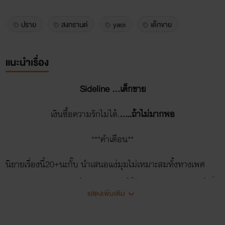
ปราย
สงกรานต์
yaoi
เด็กขาย
แนะนำเรื่อง
Sideline ...เด็กขาย
เงินซื้อความรักไม่ได้.
.....ถ้าไม่มากพอ
***คำเตือน**
นิยายเรื่องนี้20+นะกั๊บ นำเสนอแง่มุมไม่เหมาะสมทั้งทางเพศ
และภาษา ทุกการกระทำ ทุกตัวละคร ได้รับผลกรรมจากการทำสิ่ง
แสดงเพิ่มเติม
ที่ผิดทุกคน ไรท์จะพยายามนำเสนอให้ดีที่สุดค่ะ ไม่ได้มีเจตนาสื่อ
ว่าของพวกนี้ดี แต่เจตนาคืออยากให้เห็นถึงโทษของมันเนอะ