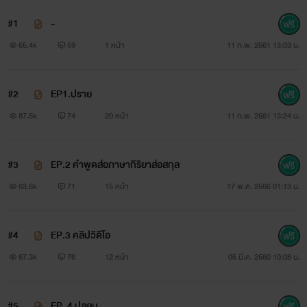
ขายตัวให้ผู้หญิงไม่ใช่ผู้ชาย แต่งานนี้เมื่อเนื้อเข้าปากเสือแล้ว คง
#1
-
ยากที่เสือมันจะคาย
65.4k
59
1 หน้า
11 ก.พ. 2561 13:03 น.
แพรพรรณ
#2
EP1.ปราย
ภรรยาของสงกรานต์ อายุ41ปี เป็นนักธุรกิจเหมือน
87.5k
74
20 หน้า
11 ก.พ. 2561 13:24 น.
สงกรานต์ เธอรักสามี แต่สามีไม่เคยรักเธอเลย เธอเลยต้องออก
มาหาความสุขนอกบ้าน คนที่เธอเลือกซื้อก็คือ'ปราย'
#3
EP.2 คำพูดส่อภาษากิริยาส่อสกุล
คู่รอง
63.6k
71
15 หน้า
17 พ.ค. 2566 01:13 น.
กรีน
#4
EP.3 คลิปวิดีโอ
: สาวประเภทสองหน้าสวย อกใหญ่ ผมยาว เห็นสวยแบบนี้
67.3k
76
12 หน้า
05 มี.ค. 2560 10:08 น.
'รุก' ออริจินัลนะคะ
#5
EP. 4 ปลอม