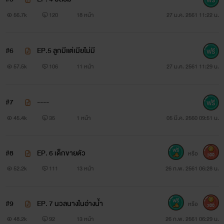
ทัช
56.7k
120
18 หน้า
27 ม.ค. 2561 11:22 น.
: เพื่อนสนิทปราย เด็กขายบริการให้ผู้หญิง วันดีคืนดีอะไรไม่รู้
กลายเป็น'เมีย'กะเทยแต่งหญิงซะงั้น
#6
EP.5 ลูกมีแต่เมียไม่มี
**************************************
57.5k
106
11 หน้า
27 ม.ค. 2561 11:29 น.
#7
----
แฟนเพจไว้ติดตามการอัพค่ะ
45.4k
35
1 หน้า
05 มี.ค. 2560 09:51 น.
ขอบคุณอีกครั้งนะคะ {woogie}
#8
EP. 6 เด็กขายตัว
หรือ
300
.
52.2k
111
13 หน้า
26 ก.พ. 2561 06:28 น.
#9
EP. 7 นวลนางในอ่างน้ำ
หรือ
300
48.2k
92
13 หน้า
26 ก.พ. 2561 06:29 น.