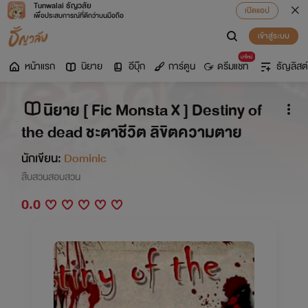
Tunwalai ธัญวลัย
เปิดแอป
เพื่อประสบการณ์ที่ดีกว่าบนมือถือ
เข้าสู่ระบบ
มาใหม่
หน้าแรก
นิยาย
อีบุ๊ก
การ์ตูน
ดรีมแชท
ธัญลิสต์
นิยาย [ Fic Monsta X ] Destiny of
the dead ชะตาชีวิต ลิขิตความตาย
นักเขียน:
Dominic
สืบสวนสอบสวน
0.0