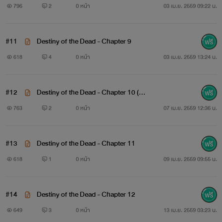
796
2
0 หน้า
03 เม.ย. 2559 09:22 น.
writer talk :
คือว่าป้าขอแก้คำโปรยหน่อยนะหนู
#11
Destiny of the Dead - Chapter 9
618
4
0 หน้า
03 เม.ย. 2559 13:24 น.
ป้าเริ่มงงพล็อตตัวเองละ
สวัสดีทุกคนที่เข้ามานะคะ
#12
Destiny of the Dead - Chapter 10 (ป
รับปรุงบางส่วนนะหนู)
763
2
0 หน้า
07 เม.ย. 2559 12:36 น.
เรื่องนี้เป็นเรื่องแรกที่ไรท์แต่ง ติชมได้ค่ะ
และช่วงนี้ไรท์ปิดเทอมแล้ว อาจจะอัพถี่หน่อยเน้อ
#13
Destiny of the Dead - Chapter 11
618
1
0 หน้า
09 เม.ย. 2559 09:55 น.
และผู้อ่านที่ดีต้อง คอมเมนต์ นะ
เพราะเราไม่รู้ว่าคุณตั้งใจเข้ามาอ่านรึเปล่า
#14
Destiny of the Dead - Chapter 12
649
3
0 หน้า
13 เม.ย. 2559 03:23 น.
สุดท้ายและท้ายสุด