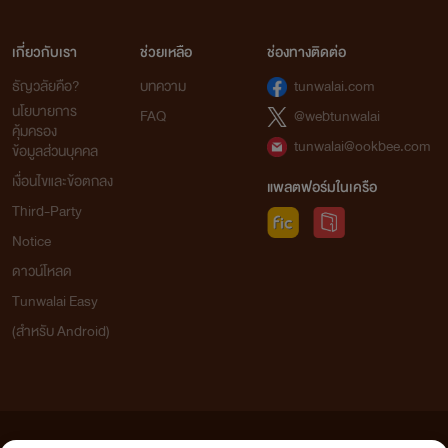
เกี่ยวกับเรา
ช่วยเหลือ
ช่องทางติดต่อ
ธัญวลัยคือ?
บทความ
tunwalai.com
นโยบายการ
FAQ
@webtunwalai
คุ้มครอง
tunwalai@ookbee.com
ข้อมูลส่วนบุคคล
เงื่อนไขและข้อตกลง
แพลตฟอร์มในเครือ
Third-Party
Notice
ดาวน์โหลด
Tunwalai Easy
(สำหรับ Android)