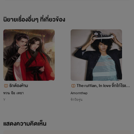
นิยายเรื่องอื่นๆ ที่เกี่ยวข้อง
รักต้องห้าม
The ruffian, In love จิ๊กโก๋โรแม
นติก
หวน ซือ เหยา
Amornthep
Y
รักวัยรุ่น
แสดงความคิดเห็น