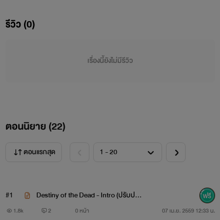
รีวิว (0)
......อย่าไว้ใจใคร ไม่ว่าจะเป็นเพื่อนสนิทของคุณ เพื่อนร่วมรุ่น
ของคุณ จงพึงระลึกไว้เสมอว่า ทุกคนอาจจะกลายเป็น..........
เรื่องนี้ยังไม่มีรีวิว
“ร่างที่ไร้วิญญาณ”
เมื่อใดก็ย่อมได้ ไม่เว้นแม้แต่
ตอนนิยาย (
22
)
"ตัวคุณเอง"
ตอนแรกสุด
เพียงเพราะการสนทนากับเสียงปริศนาเพียงครั้งเดียว
#1
Destiny of the Dead - Intro (ปรับปรุง
"หนึ่งในพวกแกทุกคนมีหนึ่งคนที่เป็นฆาตกร พวกแกต้องหาให้
บ้างส่วนะหนู)
1.8k
2
0 หน้า
07 เม.ย. 2559 12:33 น.
เจอว่าคนๆนั้นคือใคร ก่อนที่มันจะฆ่าพวกแกหมดทุกคน !!!"