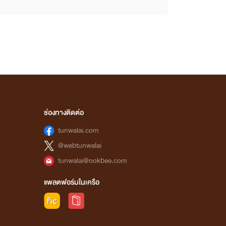
ช่องทางติดต่อ
tunwalai.com
@webtunwalai
tunwalai@ookbee.com
แพลตฟอร์มในเครือ