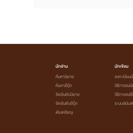
นักอ่าน
นักเขียน
ค้นหานิยาย
ลงทะเบียนนั
ค้นหาอีบุ๊ก
วิธีการลงน
จัดอันดับนิยาย
วิธีการลงอีบ
จัดอันดับอีบุ๊ก
ระบบสนับส
เติมเหรียญ