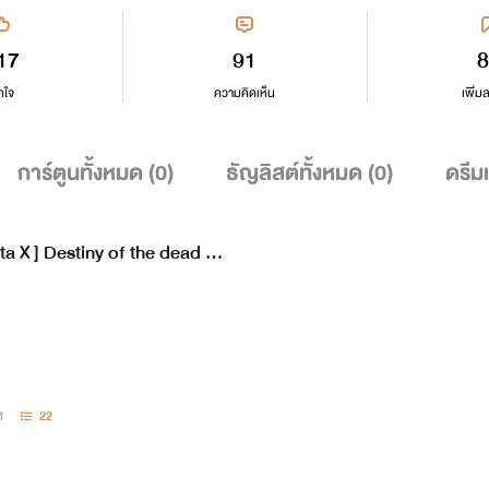
17
91
8
กใจ
ความคิดเห็น
เพิ่ม
การ์ตูนทั้งหมด (
0
)
ธัญลิสต์ทั้งหมด (
0
)
ดรีม
ta X ] Destiny of the dead ชะ
ามตาย
1
22