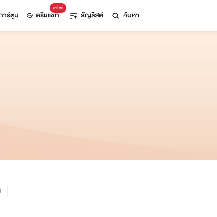
มาใหม่
การ์ตูน
ดรีมแชท
ธัญลิสต์
ค้นหา
ม