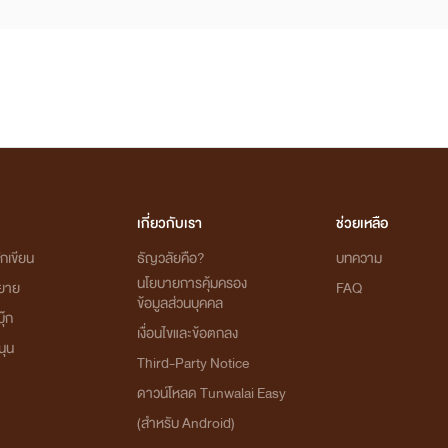
เกี่ยวกับเรา
ช่วยเหลือ
กเขียน
ธัญวลัยคือ?
บทความ
นโยบายการคุ้มครอง
ิยาย
FAQ
ข้อมูลส่วนบุคคล
ุ๊ก
เงื่อนไขและข้อตกลง
นุน
Third-Party Notice
ดาวน์โหลด Tunwalai Easy
(สำหรับ Android)