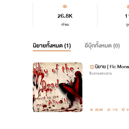
26.8K
1
เข้าชม
ถู
นิยายทั้งหมด (
1
)
อีบุ๊กทั้งหมด (
0
)
นิยาย [ Fic Mons
สืบสวนสอบสวน
ตาชีวิต ลิขิตคว
26.8K
115
9