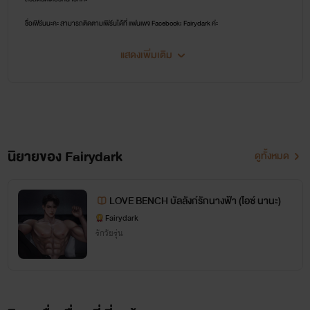
ชื่อเฟิร์นนะคะ สามารถติดตามเฟิร์นได้ที่ แฟนเพจ Facebook: Fairydark ค่ะ
นิยายที่เฟิร์นแต่งทุกเรื่อง ตั้งใจแต่งมากค่ะ
แสดงเพิ่มเติม
ฝากตัวละครทุกตัว ไว้ในอ้อมอกอ้อมใจของทุกคนด้วยน้า เฟิร์นชอบหายขออถภัยจริงๆค่ะ
นิยายของ Fairydark
ดูทั้งหมด
LOVE BENCH บัลลังก์รักนางฟ้า (ไอซ์ นานะ)
Fairydark
รักวัยรุ่น