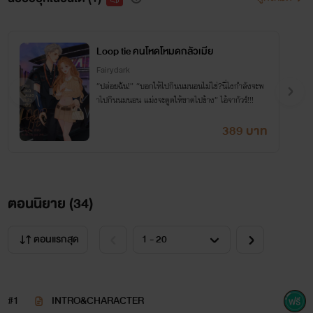
Loop tie คนโหดโหมดกลัวเมีย
Fairydark
“ปล่อยฉัน!” “บอกให้ไปกินนมนอนไม่ใช่?นี่ไงกำลังจะพ
าไปกินนมนอน แม่งจะดูดให้ขาดไปข้าง” ไอ้จากัวร์!!!
389 บาท
ตอนนิยาย (
34
)
ตอนแรกสุด
#1
INTRO&CHARACTER