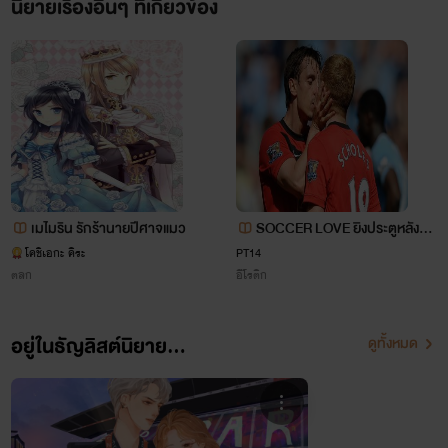
นิยายเรื่องอื่นๆ ที่เกี่ยวข้อง
เมไมริน รักร้านายปีศาจแมว
SOCCER LOVE ยิงประตูหลังสะ
กดรักนายนักบอล [NC25+]
โคชิเอกะ คิระ
PT14
ตลก
อีโรติก
อยู่ในธัญลิสต์นิยาย...
ดูทั้งหมด