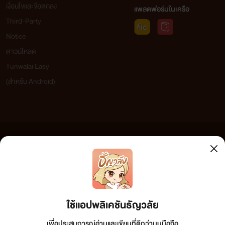
เงื่อนไขและข้อตกลง
แพลตฟอร์มในเครือ
Third-Party
Notice
ดาวน์โหลด
Tunwalai Easy
(สำหรับ Android)
ข้อความที่ท่านได้อ่านจากเว็บไซต์นี้เกิดจากการเขียนโดยสาธารณชนและเผยแพร่โดยอัตโนมัติ ผู้ดูแล
เว็บไซต์แห่งนี้ไม่ได้เห็นด้วยและไม่ขอรับผิดชอบต่อข้อความใดๆ ทั้งสิ้น ดังนั้นผู้อ่านทุกท่านโปรดใช้
วิจารณญาณในการกลั่นกรองด้วยตนเอง และหากท่านพบข้อความใดๆ ที่ขัดต่อกฎหมายและศีลธรรม
กรุณาแจ้งมาที่ tunwalai@ookbee.com เพื่อทีมงานจะได้ดำเนินการในทันที ทั้งนี้ ทางเว็บไซต์ขอสงวน
ลิขสิทธิ์ตามพระราชบัญญัติลิขสิทธิ์ (ฉบับเพิ่มเติม) พ.ศ.2558
ใช้แอปพลิเคชันธัญวลัย
เพื่อประสบการณ์อ่านและเขียนที่ดีกว่าบนมือถือ