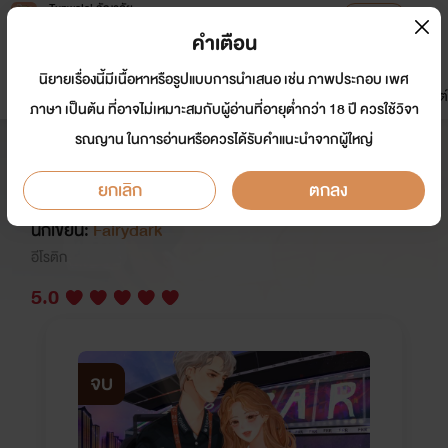
Tunwalai ธัญวลัย
เปิดแอป
เพื่อประสบการณ์ที่ดีกว่าบนมือถือ
คำเตือน
เข้าสู่ระบบ
นิยายเรื่องนี้มีเนื้อหาหรือรูปแบบการนำเสนอ เช่น ภาพประกอบ เพศ
มาใหม่
หน้าแรก
นิยาย
อีบุ๊ก
การ์ตูน
ดรีมแชท
ธัญลิสต์
ภาษา เป็นต้น ที่อาจไม่เหมาะสมกับผู้อ่านที่อายุต่ำกว่า 18 ปี ควรใช้วิจา
รณญาน ในการอ่านหรือควรได้รับคำแนะนำจากผู้ใหญ่
Loop tie คนโหดโหมดกลัวเมีย อ่าน
ฟรี (มีE-book)
ยกเลิก
ตกลง
นักเขียน:
Fairydark
อีโรติก
5.0
จบ