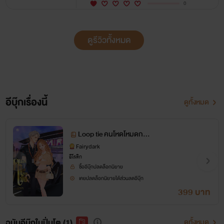
0
ดูรีวิวทั้งหมด
อีบุ๊กเรื่องนี้
ดูทั้งหมด
Loop tie คนโหดโหมดกลัว
เมีย (จากัวร์ นีน่า)
Fairydark
อีโรติก
ซื้ออีบุ๊กปลดล็อกนิยาย
เคยปลดล็อกนิยายได้ส่วนลดอีบุ๊ก
399 บาท
ฉบับอีบุ๊กในปิ่นโต (1)
ดูทั้งหมด