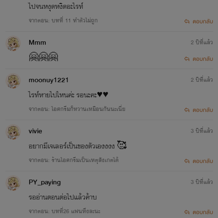
ไปจนหงุดหงิดอะไรท์
จากตอน: บทที่ 11 ทำตัวไม่ถูก
ตอบกลับ
Mmm
2 ปีที่แล้ว
🤗🤗🤗
ตอบกลับ
moonuy1221
2 ปีที่แล้ว
ไรท์หายไปไหนค่ะ รอนะคะ♥️♥️
จากตอน: ไอศกรีมก็หวานเหมือนกันนะเนี่ย
ตอบกลับ
vivie
3 ปีที่แล้ว
อยากมีเจเลอร์เป็นของตัวเองงงง 🥰
จากตอน: ร้านไอศกรีมเป็นเหตุสังเกตได้
ตอบกลับ
PY_paying
3 ปีที่แล้ว
รออ่านตอนต่อไปแล้วค้าบ
จากตอน: บทที่26 แฟนหึงละนะ
ตอบกลับ