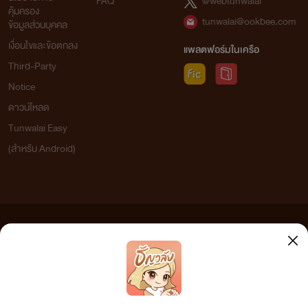
FAQ
@webtunwalai
คุ้มครอง
tunwalai@ookbee.com
ข้อมูลส่วนบุคคล
เงื่อนไขและข้อตกลง
แพลตฟอร์มในเครือ
Third-Party
Notice
ดาวน์โหลด
Tunwalai Easy
(สำหรับ Android)
ข้อความที่ท่านได้อ่านจากเว็บไซต์นี้เกิดจากการเขียนโดยสาธารณชนและเผยแพร่โดยอัตโนมัติ ผู้ดูแล
เว็บไซต์แห่งนี้ไม่ได้เห็นด้วยและไม่ขอรับผิดชอบต่อข้อความใดๆ ทั้งสิ้น ดังนั้นผู้อ่านทุกท่านโปรดใช้
วิจารณญาณในการกลั่นกรองด้วยตนเอง และหากท่านพบข้อความใดๆ ที่ขัดต่อกฎหมายและศีลธรรม
กรุณาแจ้งมาที่ tunwalai@ookbee.com เพื่อทีมงานจะได้ดำเนินการในทันที ทั้งนี้ ทางเว็บไซต์ขอสงวน
ลิขสิทธิ์ตามพระราชบัญญัติลิขสิทธิ์ (ฉบับเพิ่มเติม) พ.ศ.2558