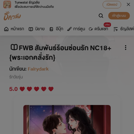
Tunwalai ธัญวลัย
เปิดแอป
เพื่อประสบการณ์ที่ดีกว่าบนมือถือ
เข้าสู่ระบบ
มาใหม่
หน้าแรก
นิยาย
อีบุ๊ก
การ์ตูน
ดรีมแชท
ธัญลิสต์
FWB สัมพันธ์ร้อนซ่อนรัก NC18+
{พระเอกคลั่งรัก}
นักเขียน:
Fairydark
รักวัยรุ่น
5.0