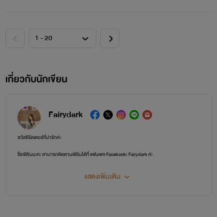
เกี่ยวกับนักเขียน
Fairydark
สวัสดีรีดเดอร์ที่น่ารักค่ะ
ชื่อเฟิร์นนะคะ สามารถติดตามเฟิร์นได้ที่ แฟนเพจ Facebook: Fairydark ค่ะ
นิยายที่เฟิร์นแต่งทุกเรื่อง ตั้งใจแต่งมากค่ะ
แสดงเพิ่มเติม
ฝากตัวละครทุกตัว ไว้ในอ้อมอกอ้อมใจของทุกคนด้วยน้า เฟิร์นชอบหายขออถภัยจริงๆค่ะ