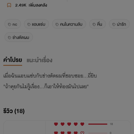
2.49K
เพิ่มลงคลัง
nc
แอบแซ่บ
คนในความลับ
หื่น
น่ารัก
ช่างตัดผม
คำโปรย
แนะนำเรื่อง
เมื่อฉันแอบแซ่บกับช่างตัดผมที่ชอบซอย...ถี่ยิบ
"ถ้าคุยกันไม่รู้เรื่อง...ก็เอาให้ท้องมันไปเลย"
รีวิว (18)
18
0