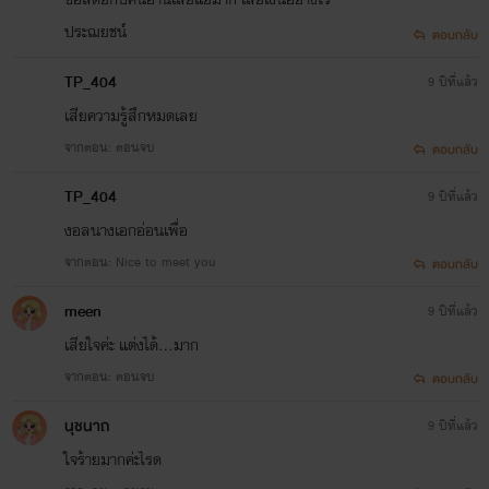
อย่างคนมีอารมณ์กระสันเต็มพิ...
ประฌยชน์
ตอบกลับ
TP_404
9 ปีที่แล้ว
เรือนสวนกุหลาบ
เสียความรู้สึกหมดเลย
stylo Romantique
www.mebmarket.com
จากตอน: ตอนจบ
ตอบกลับ
“อาาห์...” ท่านทูตหนุ่มส่งเสียงครางลึกในลำคอ
อย่างพึงพอใจ ถอดถอนท่อนสวาทใหญ่โตออก
TP_404
9 ปีที่แล้ว
จากซอกเสน่หาฉ่ำหวานจนเกือบสุดแล้ว บดอัด
งอลนางเอกอ่อนเพื่อ
บั้นท้ายกระทั้นกระแทกเข้าหานุ่ม...
จากตอน: Nice to meet you
ตอบกลับ
meen
9 ปีที่แล้ว
เกาะสวาทหาดหฤหรรษ์ (ปรับปรุง)
เสียใจค่ะ แต่งได้...มาก
Stylo Romantique
www.mebmarket.com
จากตอน: ตอนจบ
ตอบกลับ
ไวน์แดงรสเริศแก้วนั้น น่าสงสัยว่ามันต้องมาจา
ขวดเดียวกับที่ใช้วางยาปลุกกำหนัดมาร์ค ให้เข
นุชนาถ
9 ปีที่แล้ว
กลายร่างเทพบุตรเป็นช้างตกมัน ฟาดฟันงวงงาส
ใจร้ายมากค่ะไรด
อลังการใส่ดอกลิลลี...