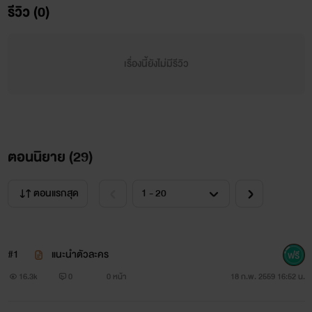
มาร์คตกใจ รีบคว้าขวดคืนมาจากภรรยาสาว แล้วเอากลับไปตั้งไว้
รีวิว (0)
ที่โต๊ะข้างหัวเตียง
เรื่องนี้ยังไม่มีรีวิว
“รินพิสูจน์หลักฐานอยู่น่ะสิคะ.... แล้วก็....คุณเคยได้ยินไหม ที่ว่า
‘พิษถอนด้วยพิษ’ ?”
หญิงสาวตอบเขาตาเป็นประกายอย่างเจ้าเล่ห์ เรื่องอะไรจะโกรธเขา
ตอนนิยาย (
29
)
เพราะเธอถือว่าเจ๊ากันที่ตัวเองแอบไปทำอะไรกับเรย์ด้วยเรื่อง
ตอนแรกสุด
เข้าใจผิดโดยเขาไม่รู้
#1
แนะนำตัวละคร
“ผู้หญิงนี่ร้ายจริงๆ... ที่แท้รินก็ชอบแบบเล่นพิเรนทร์ซาดิสม์
16.3k
0
0 หน้า
18 ก.พ. 2559 16:52 น.
เหมือนคุณวรรณใช่ไหม ?”