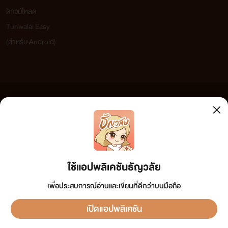
ดาวน์โหลด
Tunwalai Easy
(สำหรับ Android)
ข้อความที่ท่านได้อ่านจากเว็บไซต์นี้เกิดจากการเขียนโดยสาธารณชนและเผยแพร่โดยอัตโนมัติ ผู้ดูแล
เว็บไซต์แห่งนี้ไม่ได้เห็นด้วยและไม่ขอรับผิดชอบต่อข้อความใดๆ ทั้งสิ้น ดังนั้นผู้อ่านทุกท่านโปรดใช้
วิจารณญาณในการกลั่นกรองด้วยตนเอง และหากท่านพบข้อความใดๆ ที่ขัดต่อกฎหมายและศีลธรรม
กรุณาแจ้งมาที่ tunwalai@ookbee.com เพื่อทีมงานจะได้ดำเนินการในทันที ทั้งนี้ ทางเว็บไซต์ขอสงวน
ลิขสิทธิ์ตามพระราชบัญญัติลิขสิทธิ์ (ฉบับเพิ่มเติม) พ.ศ.2558
ใช้แอปพลิเคชันธัญวลัย
เพื่อประสบการณ์อ่านและเขียนที่ดีกว่าบนมือถือ
เปิดแอปพลิเคชัน