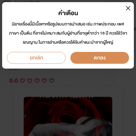
Tunwalai ธัญวลัย
เปิดแอป
เพื่อประสบการณ์ที่ดีกว่าบนมือถือ
คำเตือน
เข้าสู่ระบบ
นิยายเรื่องนี้มีเนื้อหาหรือรูปแบบการนำเสนอ เช่น ภาพประกอบ เพศ
มาใหม่
หน้าแรก
นิยาย
อีบุ๊ก
การ์ตูน
ดรีมแชท
ธัญลิสต์
ภาษา เป็นต้น ที่อาจไม่เหมาะสมกับผู้อ่านที่อายุต่ำกว่า 18 ปี ควรใช้วิจา
รณญาน ในการอ่านหรือควรได้รับคำแนะนำจากผู้ใหญ่
กลรักกามเทพ(จบ) NC30+
ยกเลิก
ตกลง
นักเขียน:
บุษบาหนึ่งหรัด แสบทรวง ฉายา, Magnolia, Stylo r
omantique
อีโรติก
0.0