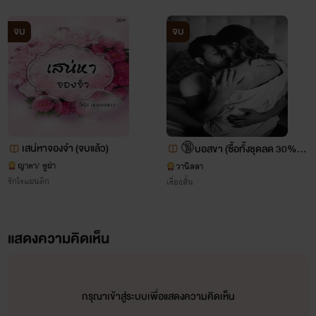
จบ
จบ
เสน่หาจองจำ (จบแล้ว)
🔞บอสขา (ซื้อทั้งชุดลด 30%)
ญาตา/ ซูฝ่า
💋💋
วานิลลา
รักโรแมนติก
เรื่องสั้น
หัวใจกระซิบรัก
แสดงความคิดเห็น
บุษบาหนึ่งหรัด
www.mebmarket.com
“ตอนนี้เราสองคนเสมอกันแล้วนะนีน่า”เขาทำใ
เธอกลายเป็นบ้าใบ้ไปแล้ว! คริสเตียนลุกขึ้นถอ
กรุณาเข้าสู่ระบบเพื่อแสดงความคิดเห็น
ยีนส์ออกจากขายาวๆ ยืนอวดรูปร่างสูงโปร่งกว่