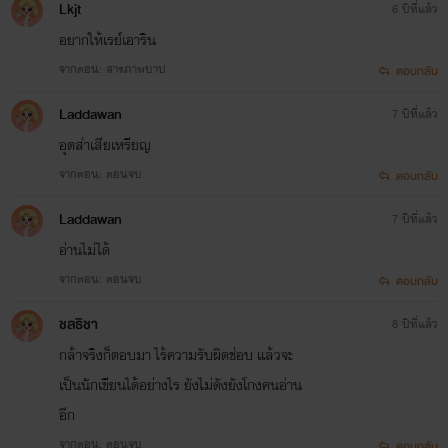
Lkjt
6 ปีที่แล้ว
www.mebmarket.com
อยากให้เรย์เอาริน
“ผมขอสั่งให้...!” นีโน่มองสามสาวแล้วทำท่ายิ้
เยื้อนแบบมีเลศนัย ก่อนจะเอ่ยประโยคต่อมาด้
จากตอน: สารภาพบาป
ตอบกลับ
น้ำเสียงกระเส่านิดๆ “ให้ทุกคนสวิงกิ้งกัน” พูดจ
ทำท่าผายมื...
Laddawan
7 ปีที่แล้ว
อุตส่าเสียเหรียญ
จากตอน: ตอนจบ
ตอบกลับ
นายช่างข้างบ้าน (ปรับปรุง)
Stylo Romantique
Laddawan
7 ปีที่แล้ว
www.mebmarket.com
ชมพู่ถึงกับทรุดฮวบ ร่างบางนั่งกองลงกับพื้น
อ่านไม่ได้
กระเบื้องในห้องนอนเปิดแอร์เย็นฉ่ำ ตอนนี้ขาทั้
จากตอน: ตอนจบ
ตอบกลับ
สองข้างระทดระทวยไร้เรี่ยวแรงจะยืนได้ไหว
ภาพน้องชายของหรั่งโจนจ...
ชลธิชา
8 ปีที่แล้ว
กล้าจริงก็ตอบมา ไร้ความรับผิดช่อบ แล้วจะ
เสน่หาซากุระ
เป็นนักเขียนได้อย่างไร ยังไม่ดังยังโกงคนอ่าน
Stylo Romantique
อีก
www.mebmarket.com
จากตอน: ตอนจบ
“นี่แหน่ะๆๆ...ว่าชมพู่คิดหื่นใช่ไหม! อยากบอก
ตอบกลับ