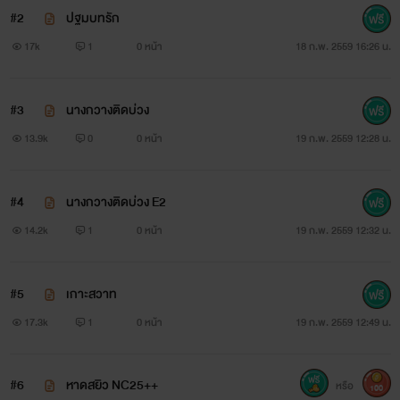
#2
ปฐมบทรัก
ชายหนุ่มจับร่างงามขึ้นนั่งครอมหัวเห็ดแดงก่ำไว้ แกล้งกระดกมัน
17k
1
0 หน้า
18 ก.พ. 2559 16:26 น.
ทิ่มติ่งน้อยของเธอยึกๆ
#3
นางกวางติดบ่วง
13.9k
0
0 หน้า
19 ก.พ. 2559 12:28 น.
“เปล่านะคะ รินก็แค่อยากช่วยรักษาคุณให้สบายตัว... ถือว่าลอง
อะไรใหม่ๆ ถ้าไม่ดื่มไวน์นั่นแล้วจะรับมือคุณไหวได้ยังไงล่ะคะ ?”
#4
นางกวางติดบ่วง E2
14.2k
1
0 หน้า
19 ก.พ. 2559 12:32 น.
มาร์คสบตาหวานระยิบระยับเป็นประกายของภรรยาคนสวยของ
#5
เกาะสวาท
เขา ที่ตอนนี้มันฉายแววซุกซนเจ้าเล่ห์ดูเซ็กซี่เร่าร้อนจนเขาขนลุก
17.3k
1
0 หน้า
19 ก.พ. 2559 12:49 น.
ซู่ซ่าตาม ยาปลุกกำหนัดออกฤทธิ์แล้วสินะ..
#6
หาดสยิว NC25++
หรือ
100