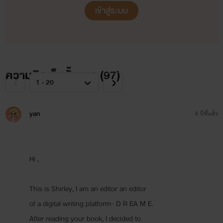
เมตรเก้าสิบที่อัดแน่นด้วยกล้ามเนื้อสวยงามใน
เข้าสู่ระบบ
แบบผู้ชาย ทั้งเนื้อทั้งตัวมีแค่บ็อกเซอร์แบรนด์ดังท
เขาเป็นนายแบบ นีน่าอยากจะกลับไปที่ผับแล้ว
ยืมไมค์ของนักร้องประกาศให้สาวๆ ที่ยังเมาหัว
น้ำได้รู้อย่างทั่วกันว่าคริสเตียนที่สวมแต่บ็อกเซ
ตัวจริงฮ๊อตกว่าในนิตยสารล้านเท่า ตรงนั้นของ
เขาก็ตุงโด่งและโค้งตัวนูนกระแทกลูกตามากกว
ความคิดเห็นทั้งหมด (
97
)
ภาพถ่ายเยอะเลยด้วย!นีน่าคิดว่าตอนนี้ตาของ
เธอคงสว่างจ้ายิ่งกว่าตะเกียงเจ้าพายุเสียอีก แล
คริสเตียนก็คือแมลงเม่าที่กำลังคลานเข่าเข้ามา
หาผู้หญิงที่นอนตัวแข็งทื่อเป็นท่อนไม้รอเขาอยู่
yan
6 ปีที่แล้ว
อย่างช้าๆ ท่วงท่าของเขามันเซ็กซี่เร้าใจเหลือเก
นีน่าไม่รู้ว่าคริสเตียนทำแบบนั้นได้ยังไง เสน่ห์
ร้อนแรงของเขาทำให้เธอรู้สึกเงอะงะ เขินอาย
ประหม่าที่จะสัมผัสแตะต้องคริสเตียนที่เกือบ
Hi ,
เปลือยเปล่า‘เปลือยเปล่า!’ สมองของนีน่าเริ่ม
ประมวลผลคำคำนี้อย่างรวดเร็วทันใจ! มันยังสร
เหตุการณ์ล่วงหน้าให้เธอแบบคร่าวๆ ด้วยว่า หล
This is Shirley, I am an editor an editor
จากการทำตัวให้เปลือยเปล่า คริสเตียนจะทำให้
เธอเป็นของเขาโดยสมบูรณ์!
of a digital writing platform- D R EA M E.
After reading your book, I decided to