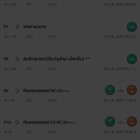
10.6k
1
0 หน้า
19 ก.พ. 2559 13:32 น.
ชายหนุ่มกดสะโพกผายของเธอลงให้รอยผ่าครอบลำรักเหมือ
นทำฮ็อทด็อก แล้วโล้ตัวขึ้นลงให้ความเป็นหญิงชายเสียดสีกันไป
#7
พ่อตาแม่ยาย
มา
11.1k
0
0 หน้า
19 ก.พ. 2559 19:12 น.
#8
สมรักสมรส (ปรับปรุงใหม่+อัพเพิ่ม) ^^
“อาาา.... ดีจังค่ะที่รัก”
12.8k
1
0 หน้า
22 ก.พ. 2559 01:11 น.
รินลณีมองหัวบานโร่ของเขาเสือกไถติ่งน้อยเป็นจังหวะอย่างลุ้น
ระทึก เธอชักจะชอบไวน์รสเลิศของวรรณาซะแล้ว มันปลุกกำหนัด
#9
ห้องหอหฤหรรษ์ NC30+++
หรือ
100
ให้ประสาทการรับรู้รสรักของเธออ่อนไหว ไวต่อสัมผัสสุขเสียว
7.2k
2
0 หน้า
22 ก.พ. 2559 11:56 น.
รุนแรงอย่างน่าประหลาด ทั้งที่ยังไม่ได้สอดใส่ น้ำเมือกใสก็ไหล
#10
ห้องหอหฤหรรษ์ E2 NC30+++
เยิ้มออกมาจนเปียกชื้นไปทั้งร่องแคม ปลายหนาดุดันสีแดงก่ำ
หรือ
100
6k
1
0 หน้า
22 ก.พ. 2559 14:45 น.
ของมาร์คตอนนี้มันวาวเลื่อมลื่นไหลสไลด์ซอกกลีบอวบของเธอ