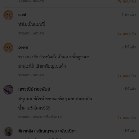
จากตอน: ตอนจบ
ตอบกลับ
sani
9 ปีที่แล้ว
ทำไมเป็นแบบนี้
จากตอน: ตอนจบ
ตอบกลับ
prem
9 ปีที่แล้ว
รบกวน ปรับตัวหนังสือเป็นแบบพื้นฐานคะ
อ่านไม่ได้ เสียเหรียญไปแล้ว
จากตอน: ตอนจบ
ตอบกลับ
เสาวณีย์ ทองพันธ์
9 ปีที่แล้ว
สนุกมากค่ะไรท์ ครบรสจริงๆ แอบฮาตรงกัน
น้ำสามชั่วโคตร555
จากตอน: นางกวางติดบ่วง E2
ตอบกลับ
ติกาหลัง / จรัณญาพร / พัณณิตา
9 ปีที่แล้ว