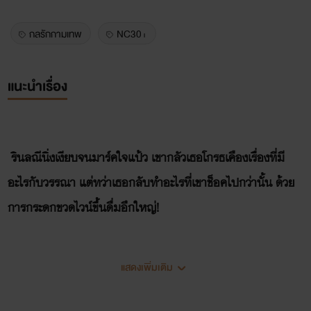
กลรักกามเทพ
NC30+
แนะนำเรื่อง
รินลณีนิ่งเงียบจนมาร์คใจแป้ว เขากลัวเธอโกรธเคืองเรื่องที่มี
อะไรกับวรรณา แต่ทว่าเธอกลับทำอะไรที่เขาช็อคไปกว่านั้น ด้วย
การกระดกขวดไวน์ขึ้นดื่มอึกใหญ่!
แสดงเพิ่มเติม
“อย่าริน... คุณทำอะไรน่ะ ?”