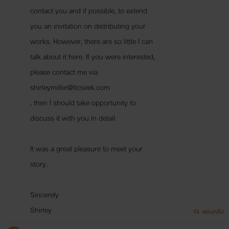
ระเริงสวาท
contact you and if possible, to extend
Stylo Romantique
you an invitation on distributing your
www.mebmarket.com
“คุณริคจะทำเหมือนเมื่อคืนนี้เหรอคะ?”“ฉัน
works. However, there are so little I can
ทำได้หลายท่านะ”คำตอบของริคทำเอาคนฟัง
talk about it here. If you were interested,
หน้าร้อนวูบวาบ รู้สึกเสียวขึ้นมาทั้งที่เขายังไม่ท
ได้ทำอะไร“ใบตองไม่ได้กินยาคุมกำเนิด อาจจ
please contact me via
ท้องได้นะคะ”คิดอะไรไม่ออกเลยบอกเขาไปแ
shirleymiller@ficseek.com
นั้น“เธอท้องก็ดีเหมือนกัน ฉันอยากมีลูก..นะ
, then I should take opportunity to
ใบตองนะ”สุดจะทัดทานคนกระหายรัก เธอเองก
สุขไม่ใช่น้อยตอนที่โดนเขาล่วงล้ำ“คุณริคสัญ
discuss it with you in detail.
ได้ไหมคะว่าจะแต่งงานกับใบตอง?”“ฉันขอ
สัญญาด้วยเกียรติลูกผู้ชาย วันนี้เราสองคนจะไ
จดทะเบียนสมรสกัน แต่มีข้อแม้ว่าใบตองจะยอ
It was a great pleasure to meet your
ให้ฉันทุกท่า” ใบตองพยักหน้ารับแบบอายๆ ไม่
story.
ปฏิเสธความสุขที่ริคกำลังจะมอบให้ เพราะสาว
น้อยไฟแรงสูงอย่างใบตองก็อยากจะลองท่วงท่า
ใหม่ๆ กับเขาเช่นเดียวกัน
Sincerely
Shirley
ตอบกลับ
คาวปรารถนา 2
Stylo Romantique