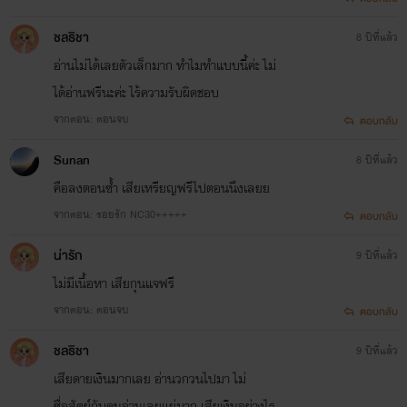
อะไรก็พูดตรงๆสิ! มัวแต่เกริ่นนำท้องเรื่องเป็น
พระเอกลิเกไปได้” “เบาๆ ชมพู่! พี่เจ็บ!ตัวเล็กนิด
ชลธิชา
8 ปีที่แล้ว
เดียวเอาเรี่ย...
อ่านไม่ได้เลยตัวเล็กมาก ทำไมทำแบบนี้ค่ะ ไม่
ได้อ่านฟรีนะค่ะ ไร้ความรับผิดชอบ
จากตอน: ตอนจบ
ตอบกลับ
คาวปรารถนา
Stylo Romantique
Sunan
8 ปีที่แล้ว
www.mebmarket.com
“ชอบรูปพวกนี้รึปล่าวลดาที่รัก ? คุณสวยมาก
คือลงตอนซ้ำ เสียเหรียญฟรีไปตอนนึงเลยย
เวลาโดนพวกผมเอาพร้อมๆ กันว่าไหม ?” อาวุ
จากตอน: รอยรัก NC30+++++
ตอบกลับ
นอนกึ่งนั่งพิงหัวเตียงเปลือยร่างกายแข็งแกร่งแล
ทรง...
น่ารัก
9 ปีที่แล้ว
ไม่มีเนื้อหา เสียกุนแจฟรี
สาปพิศวาส ตอน:รักแรก
จากตอน: ตอนจบ
ตอบกลับ
Stylo Romantique
www.mebmarket.com
ชลธิชา
9 ปีที่แล้ว
อาการของฉันมันคงจะน่าขันนัก จนคุณบอมบ์
เสียดายเงินมากเลย อ่านวกวนไปมา ไม่
ต้องอมยิ้มแล้วหัวเราะออกมาเบาๆ ก่อนจะเข้า
ประชิดตัวฉันและก้มลงมากระซิบข้างหูเสียงต่ำ
ซื่อสัตย์กับคนอ่านเลยแย่มาก เสียเงินอย่างไร