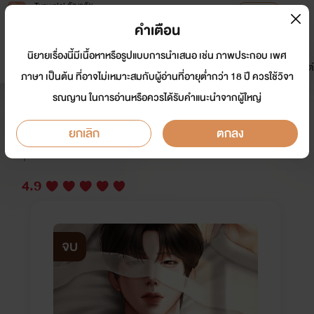
Tunwalai ธัญวลัย
เปิดแอป
เพื่อประสบการณ์ที่ดีกว่าบนมือถือ
คำเตือน
เข้าสู่ระบบ
นิยายเรื่องนี้มีเนื้อหาหรือรูปแบบการนำเสนอ เช่น ภาพประกอบ เพศ
มาใหม่
หน้าแรก
นิยาย
อีบุ๊ก
การ์ตูน
ดรีมแชท
ธัญลิสต์
ภาษา เป็นต้น ที่อาจไม่เหมาะสมกับผู้อ่านที่อายุต่ำกว่า 18 ปี ควรใช้วิจา
รณญาน ในการอ่านหรือควรได้รับคำแนะนำจากผู้ใหญ่
วายุใต้เงาทมิฬ - Mpreg
ยกเลิก
ตกลง
นักเขียน:
yaihwa
นักวาด: Jelly Haru
Y
4.9
จบ