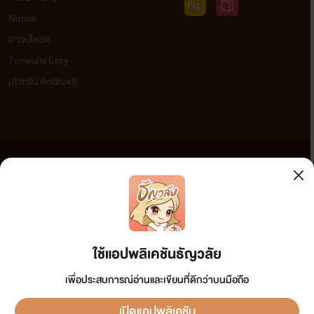
Notice
ดาวน์โหลด
Tunwalai Easy
(สำหรับ Android)
ข้อความที่ท่านได้อ่านจากเว็บไซต์นี้เกิดจากการเขียนโดยสาธารณชนและเผยแพร่โดยอัตโนมัติ ผู้ดูแล
เว็บไซต์แห่งนี้ไม่ได้เห็นด้วยและไม่ขอรับผิดชอบต่อข้อความใดๆ ทั้งสิ้น ดังนั้นผู้อ่านทุกท่านโปรดใช้
วิจารณญาณในการกลั่นกรองด้วยตนเอง และหากท่านพบข้อความใดๆ ที่ขัดต่อกฎหมายและศีลธรรม
กรุณาแจ้งมาที่ tunwalai@ookbee.com เพื่อทีมงานจะได้ดำเนินการในทันที ทั้งนี้ ทางเว็บไซต์ขอสงวน
ลิขสิทธิ์ตามพระราชบัญญัติลิขสิทธิ์ (ฉบับเพิ่มเติม) พ.ศ.2558
ใช้แอปพลิเคชันธัญวลัย
เพื่อประสบการณ์อ่านและเขียนที่ดีกว่าบนมือถือ
เปิดแอปพลิเคชัน