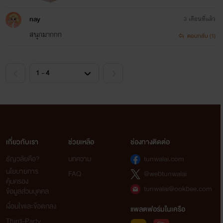
nay
3 เดือนที่แล้ว
สนุกมากกก
ตอบกลับ (1)
เกี่ยวกับเรา
ช่วยเหลือ
ช่องทางติดต่อ
ธัญวลัยคือ?
บทความ
tunwalai.com
นโยบายการ
FAQ
@webtunwalai
คุ้มครอง
tunwalai@ookbee.com
ข้อมูลส่วนบุคคล
เงื่อนไขและข้อตกลง
แพลตฟอร์มในเครือ
Third-Party