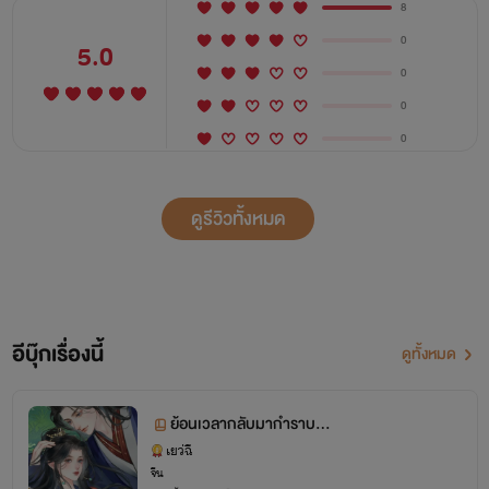
8
0
5.0
0
0
0
ดูรีวิวทั้งหมด
อีบุ๊กเรื่องนี้
ดูทั้งหมด
ย้อนเวลากลับมากำราบส
ามีตัวร้าย
เยว่ฉี
จีน