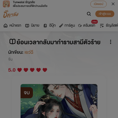
Tunwalai ธัญวลัย
เปิดแอป
เพื่อประสบการณ์ที่ดีกว่าบนมือถือ
เข้าสู่ระบบ
มาใหม่
หน้าแรก
นิยาย
อีบุ๊ก
การ์ตูน
ดรีมแชท
ธัญลิสต์
ย้อนเวลากลับมากำราบสามีตัวร้าย
นักเขียน:
เยว่ฉี
จีน
5.0
จบ