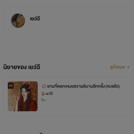
เยว่ฉี
นิยายของ เยว่ฉี
ดูทั้งหมด
ยามที่ดอกเหมยฮวาผลิบานอีกครั้ง (จบแล้ว)
จบ
เยว่ฉี
จีน