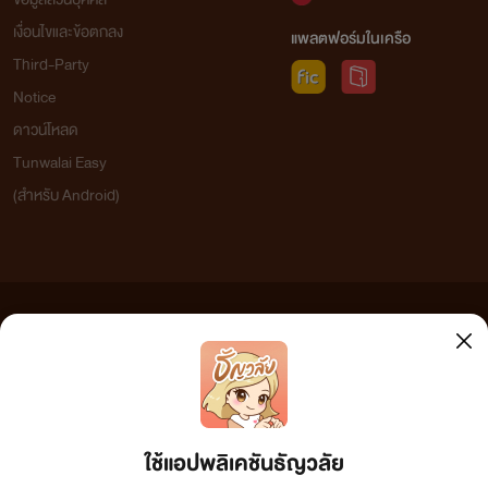
เงื่อนไขและข้อตกลง
แพลตฟอร์มในเครือ
Third-Party
Notice
ดาวน์โหลด
Tunwalai Easy
(สำหรับ Android)
ข้อความที่ท่านได้อ่านจากเว็บไซต์นี้เกิดจากการเขียนโดยสาธารณชนและเผยแพร่โดยอัตโนมัติ ผู้ดูแล
เว็บไซต์แห่งนี้ไม่ได้เห็นด้วยและไม่ขอรับผิดชอบต่อข้อความใดๆ ทั้งสิ้น ดังนั้นผู้อ่านทุกท่านโปรดใช้
วิจารณญาณในการกลั่นกรองด้วยตนเอง และหากท่านพบข้อความใดๆ ที่ขัดต่อกฎหมายและศีลธรรม
กรุณาแจ้งมาที่ tunwalai@ookbee.com เพื่อทีมงานจะได้ดำเนินการในทันที ทั้งนี้ ทางเว็บไซต์ขอสงวน
ลิขสิทธิ์ตามพระราชบัญญัติลิขสิทธิ์ (ฉบับเพิ่มเติม) พ.ศ.2558
ใช้แอปพลิเคชันธัญวลัย