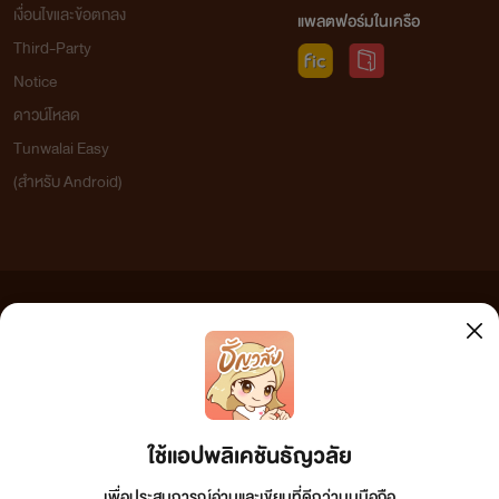
เงื่อนไขและข้อตกลง
แพลตฟอร์มในเครือ
Third-Party
Notice
ดาวน์โหลด
Tunwalai Easy
(สำหรับ Android)
ข้อความที่ท่านได้อ่านจากเว็บไซต์นี้เกิดจากการเขียนโดยสาธารณชนและเผยแพร่โดยอัตโนมัติ ผู้ดูแล
เว็บไซต์แห่งนี้ไม่ได้เห็นด้วยและไม่ขอรับผิดชอบต่อข้อความใดๆ ทั้งสิ้น ดังนั้นผู้อ่านทุกท่านโปรดใช้
วิจารณญาณในการกลั่นกรองด้วยตนเอง และหากท่านพบข้อความใดๆ ที่ขัดต่อกฎหมายและศีลธรรม
กรุณาแจ้งมาที่ tunwalai@ookbee.com เพื่อทีมงานจะได้ดำเนินการในทันที ทั้งนี้ ทางเว็บไซต์ขอสงวน
ลิขสิทธิ์ตามพระราชบัญญัติลิขสิทธิ์ (ฉบับเพิ่มเติม) พ.ศ.2558
ใช้แอปพลิเคชันธัญวลัย
เพื่อประสบการณ์อ่านและเขียนที่ดีกว่าบนมือถือ