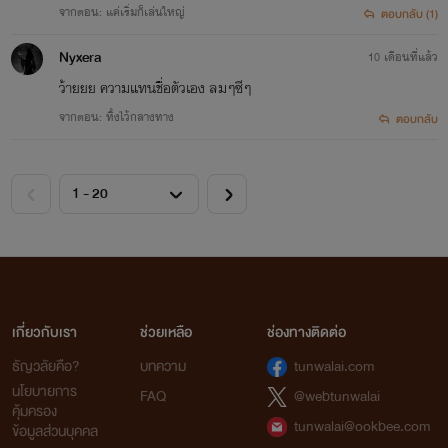
จากตอน: แค่เริ่มก็เล่นใหญ่
ตอบกลับ (1)
Nyxera
10 เดือนที่แล้ว
ว้ายยย ความแทนชื่อตัวเอง ลมๆซีๆ
จากตอน: ทิ้งไว้กลางทาง
ตอบกลับ
เกี่ยวกับเรา
ช่วยเหลือ
ช่องทางติดต่อ
ธัญวลัยคือ?
บทความ
tunwalai.com
นโยบายการ
FAQ
@webtunwalai
คุ้มครอง
tunwalai@ookbee.com
ข้อมูลส่วนบุคคล