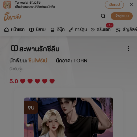
Tunwalai ธัญวลัย
เปิดแอป
เพื่อประสบการณ์ที่ดีกว่าบนมือถือ
เข้าสู่ระบบ
มาใหม่
หน้าแรก
นิยาย
อีบุ๊ก
การ์ตูน
ดรีมแชท
ธัญลิสต์
สะพานรักซีลีน
นักเขียน:
ซินโฟร์เน่
นักวาด: TORN
รักวัยรุ่น
5.0
จบ